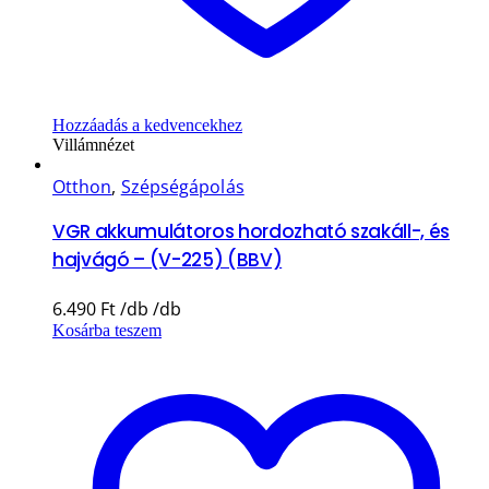
Hozzáadás a kedvencekhez
Villámnézet
Otthon
,
Szépségápolás
VGR akkumulátoros hordozható szakáll-, és
hajvágó – (V-225) (BBV)
6.490
Ft
Kosárba teszem