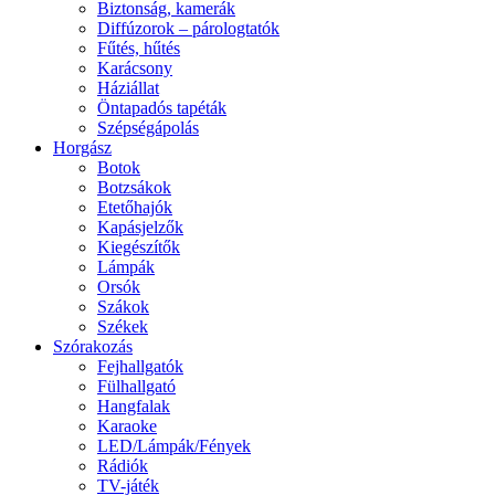
Biztonság, kamerák
Diffúzorok – párologtatók
Fűtés, hűtés
Karácsony
Háziállat
Öntapadós tapéták
Szépségápolás
Horgász
Botok
Botzsákok
Etetőhajók
Kapásjelzők
Kiegészítők
Lámpák
Orsók
Szákok
Székek
Szórakozás
Fejhallgatók
Fülhallgató
Hangfalak
Karaoke
LED/Lámpák/Fények
Rádiók
TV-játék