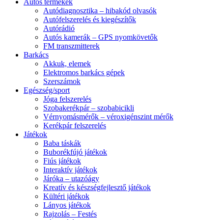
Autós termékek
Autódiagnosztika – hibakód olvasók
Autófelszerelés és kiegészítők
Autórádió
Autós kamerák – GPS nyomkövetők
FM transzmitterek
Barkács
Akkuk, elemek
Elektromos barkács gépek
Szerszámok
Egészség/sport
Jóga felszerelés
Szobakerékpár – szobabicikli
Vérnyomásmérők – véroxigénszint mérők
Kerékpár felszerelés
Játékok
Baba táskák
Buborékfújó játékok
Fiús játékok
Interaktív játékok
Járóka – utazóágy
Kreatív és készségfejlesztő játékok
Kültéri játékok
Lányos játékok
Rajzolás – Festés