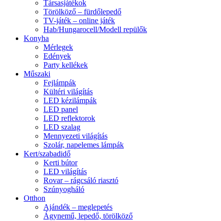
Társasjátékok
Törölköző – fürdőlepedő
TV-játék – online játék
Hab/Hungarocell/Modell repülők
Konyha
Mérlegek
Edények
Party kellékek
Műszaki
Fejlámpák
Kültéri világítás
LED kézilámpák
LED panel
LED reflektorok
LED szalag
Mennyezeti világítás
Szolár, napelemes lámpák
Kert/szabadidő
Kerti bútor
LED világítás
Rovar – rágcsáló riasztó
Szúnyogháló
Otthon
Ajándék – meglepetés
Ágynemű, lepedő, törölköző