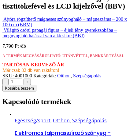
tisztítókefével és LCD kijelzővel (BBV)
Ajtóra rögzíthető mágneses szúnyogháló – mágneszáras – 200 x
100 cm (BBM)
Világító csőrű papagáj figura – éjjeli fény gyerekszobába –
megnyugtató hatással van a kicsikre (BBJ)
7.790
Ft
A TERMÉK MEGVÁSÁROLHATÓ: UTÁNVÉTTEL, BANKKÁRTYÁVAL
TARTÓSAN KEDVEZŐ ÁR
Már csak 82 db van raktáron!
SKU:
4001000
Kategóriák:
Otthon
,
Szépségápolás
-
+
Kosárba teszem
Kapcsolódó termékek
Egészség/sport
,
Otthon
,
Szépségápolás
Elektromos talpmasszírozó szőnyeg –