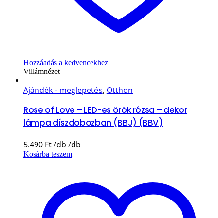
Hozzáadás a kedvencekhez
Villámnézet
Ajándék - meglepetés
,
Otthon
Rose of Love – LED-es örök rózsa – dekor
lámpa díszdobozban (BBJ) (BBV)
5.490
Ft
Kosárba teszem