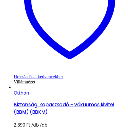
Hozzáadás a kedvencekhez
Villámnézet
Otthon
Biztonsági kapaszkodó – vákuumos kivitel
(BBM) (BBKM)
2.890
Ft