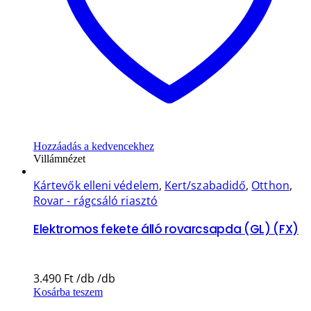
Hozzáadás a kedvencekhez
Villámnézet
Kártevők elleni védelem
,
Kert/szabadidő
,
Otthon
,
Rovar - rágcsáló riasztó
Elektromos fekete álló rovarcsapda (GL) (FX)
3.490
Ft
Kosárba teszem