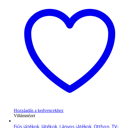
Hozzáadás a kedvencekhez
Villámnézet
Fiús játékok
,
Játékok
,
Lányos játékok
,
Otthon
,
TV-