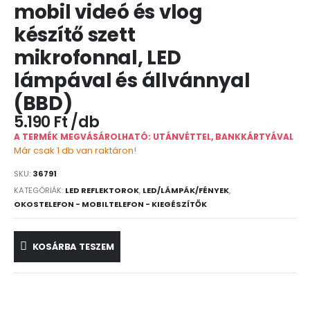
mobil videó és vlog
készítő szett
mikrofonnal, LED
lámpával és állvánnyal
(BBD)
5.190
Ft
A TERMÉK MEGVÁSÁROLHATÓ: UTÁNVÉTTEL, BANKKÁRTYÁVAL
Már csak 1 db van raktáron!
SKU:
36791
KATEGÓRIÁK:
LED REFLEKTOROK
,
LED/LÁMPÁK/FÉNYEK
,
OKOSTELEFON - MOBILTELEFON - KIEGÉSZÍTŐK
KOSÁRBA TESZEM