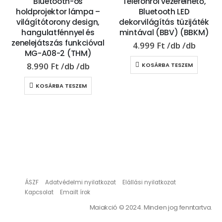
Bluetooth-os
Telefonról vezérelhető,
holdprojektor lámpa –
Bluetooth LED
világítótorony design,
dekorvilágítás tüzijáték
hangulatfénnyel és
mintával (BBV) (BBKM)
zenelejátszás funkcióval
4.999
Ft
MG-A08-2 (THM)
8.990
Ft
KOSÁRBA TESZEM
KOSÁRBA TESZEM
ÁSZF
Adatvédelmi nyilatkozat
Elállási nyilatkozat
Kapcsolat
Emailt írok
Maiakció © 2024. Minden jog fenntartva.