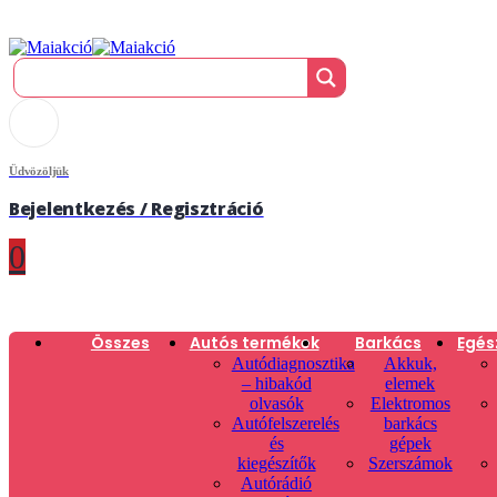
Üdvözöljük
Bejelentkezés / Regisztráció
0
Összes
Autós termékek
Barkács
Egés
Autódiagnosztika
Akkuk,
– hibakód
elemek
olvasók
Elektromos
Autófelszerelés
barkács
és
gépek
kiegészítők
Szerszámok
Autórádió