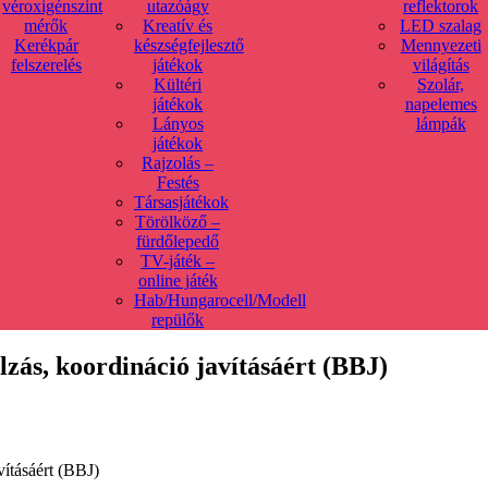
véroxigénszint
utazóágy
reflektorok
mérők
Kreatív és
LED szalag
Kerékpár
készségfejlesztő
Mennyezeti
felszerelés
játékok
világítás
Kültéri
Szolár,
játékok
napelemes
Lányos
lámpák
játékok
Rajzolás –
Festés
Társasjátékok
Törölköző –
fürdőlepedő
TV-játék –
online játék
Hab/Hungarocell/Modell
repülők
lzás, koordináció javításáért (BBJ)
vításáért (BBJ)