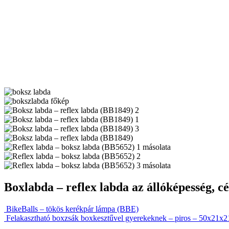
Boxlabda – reflex labda az állóképesség, cé
BikeBalls – tökös kerékpár lámpa (BBE)
Felakasztható boxzsák boxkesztűvel gyerekeknek – piros – 50x21x