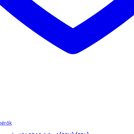
mérők