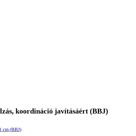
lzás, koordináció javításáért (BBJ)
21 cm (BBJ)