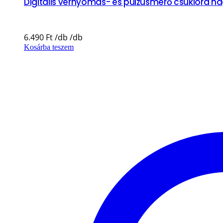
Digitális vérnyomás- és pulzusmérő csuklóra na
6.490
Ft
Kosárba teszem