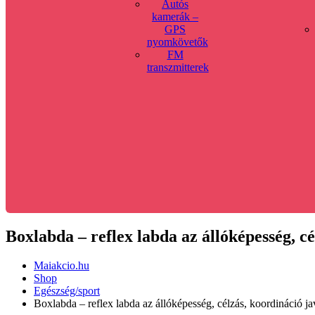
Autós
kamerák –
GPS
nyomkövetők
FM
transzmitterek
Boxlabda – reflex labda az állóképesség, cé
Maiakcio.hu
Shop
Egészség/sport
Boxlabda – reflex labda az állóképesség, célzás, koordináció ja