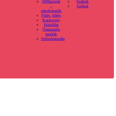
Diffúzorok
Szákok
–
Székek
párologtatók
Fűtés, hűtés
Karácsony
Háziállat
Öntapadós
tapéták
Szépségápolás