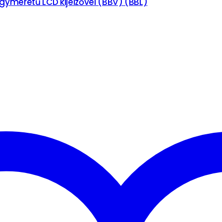
gyméretű LCD kijelzővel (BBV) (BBL)