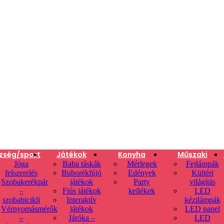
zség/sport
Játékok
Konyha
Műszaki
Jóga
Baba táskák
Mérlegek
Fejlámpák
felszerelés
Buborékfújó
Edények
Kültéri
Szobakerékpár
játékok
Party
világítás
–
Fiús játékok
kellékek
LED
szobabicikli
Interaktív
kézilámpák
Vérnyomásmérők
játékok
LED panel
–
Járóka –
LED