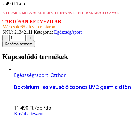
2.490
Ft
A TERMÉK MEGVÁSÁROLHATÓ: UTÁNVÉTTEL, BANKKÁRTYÁVAL
TARTÓSAN KEDVEZŐ ÁR
Már csak 65 db van raktáron!
SKU:
21342111
Kategória:
Egészség/sport
-
+
Kosárba teszem
Kapcsolódó termékek
Egészség/sport
,
Otthon
Baktérium- és vírusölő ózonos UVC germicid lám
11.490
Ft
Kosárba teszem