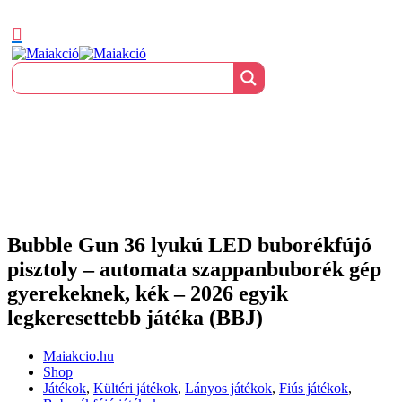
Bubble Gun 36 lyukú LED buborékfújó
pisztoly – automata szappanbuborék gép
gyerekeknek, kék – 2026 egyik
legkeresettebb játéka (BBJ)
Maiakcio.hu
Shop
Játékok
,
Kültéri játékok
,
Lányos játékok
,
Fiús játékok
,