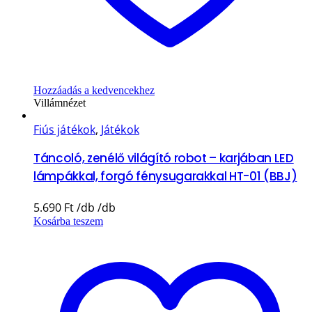
Hozzáadás a kedvencekhez
Villámnézet
Fiús játékok
,
Játékok
Táncoló, zenélő világító robot – karjában LED
lámpákkal, forgó fénysugarakkal HT-01 (BBJ)
5.690
Ft
Kosárba teszem