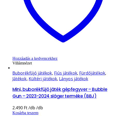
Hozzáadás a kedvencekhez
Villámnézet
Buborékfújó játékok
,
Fiús játékok
,
Fürdőjátékok
,
Játékok
,
Kültéri játékok
,
Lányos játékok
Mini, buborékfújó játék gépfegyver – Bubble
Gun – 2023-2024 sláger terméke (BBJ)
2.490
Ft
Kosárba teszem