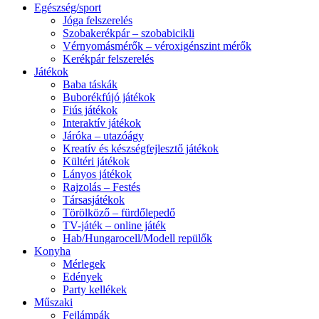
Egészség/sport
Jóga felszerelés
Szobakerékpár – szobabicikli
Vérnyomásmérők – véroxigénszint mérők
Kerékpár felszerelés
Játékok
Baba táskák
Buborékfújó játékok
Fiús játékok
Interaktív játékok
Járóka – utazóágy
Kreatív és készségfejlesztő játékok
Kültéri játékok
Lányos játékok
Rajzolás – Festés
Társasjátékok
Törölköző – fürdőlepedő
TV-játék – online játék
Hab/Hungarocell/Modell repülők
Konyha
Mérlegek
Edények
Party kellékek
Műszaki
Fejlámpák