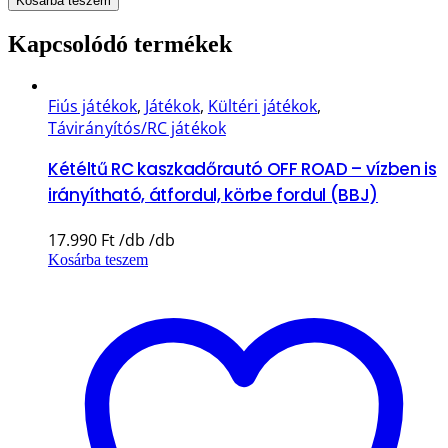
Kosárba teszem
Kapcsolódó termékek
Fiús játékok
,
Játékok
,
Kültéri játékok
,
Távirányítós/RC játékok
Kétéltű RC kaszkadőrautó OFF ROAD – vízben is
irányítható, átfordul, körbe fordul (BBJ)
17.990
Ft
Kosárba teszem