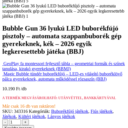
Bubble Gun 36 lyukú LED buborékfújó
pisztoly – automata szappanbuborék gép
gyerekeknek, kék – 2026 egyik
legkeresettebb játéka (BBJ)
GeoPlay fa montessori fejlesztő tábla – geometriai formák és színek
tanulása, kirakó gyerekeknek (BBMJ)
Magic Bubble tündér buborékfújó – LED-es világító buboréklövő
pálca gyerekeknek, automata működéssel rózsaszín (BBJ)
10.190
Ft
A TERMÉK MEGVÁSÁROLHATÓ: UTÁNVÉTTEL, BANKKÁRTYÁVAL
Már csak 16 db van raktáron!
SKU:
343316
Kategóriák:
Buborékfújó játékok
,
Fiús játékok
,
Játékok
,
Kültéri játékok
,
Lányos játékok
-
+