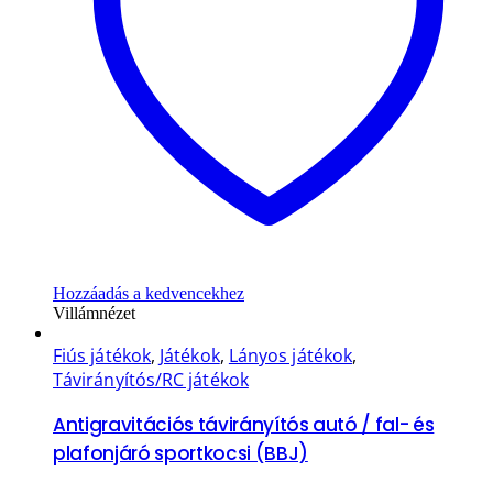
Hozzáadás a kedvencekhez
Villámnézet
Fiús játékok
,
Játékok
,
Lányos játékok
,
Távirányítós/RC játékok
Antigravitációs távirányítós autó / fal- és
plafonjáró sportkocsi (BBJ)