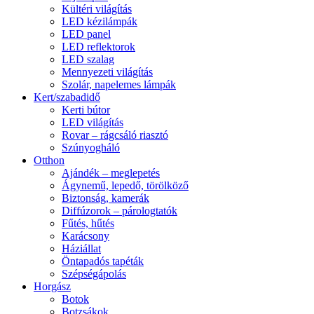
Kültéri világítás
LED kézilámpák
LED panel
LED reflektorok
LED szalag
Mennyezeti világítás
Szolár, napelemes lámpák
Kert/szabadidő
Kerti bútor
LED világítás
Rovar – rágcsáló riasztó
Szúnyogháló
Otthon
Ajándék – meglepetés
Ágynemű, lepedő, törölköző
Biztonság, kamerák
Diffúzorok – párologtatók
Fűtés, hűtés
Karácsony
Háziállat
Öntapadós tapéták
Szépségápolás
Horgász
Botok
Botzsákok