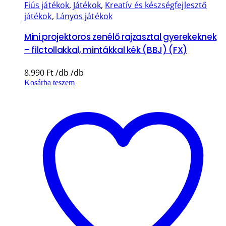
Fiús játékok
,
Játékok
,
Kreatív és készségfejlesztő
játékok
,
Lányos játékok
Mini projektoros zenélő rajzasztal gyerekeknek
– filctollakkal, mintákkal kék (BBJ) (FX)
8.990
Ft
Kosárba teszem