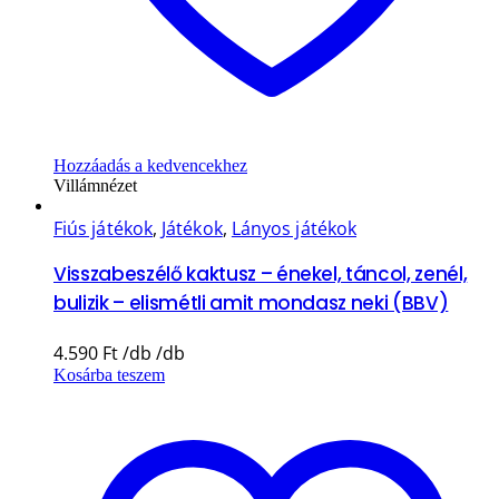
Hozzáadás a kedvencekhez
Villámnézet
Fiús játékok
,
Játékok
,
Lányos játékok
Visszabeszélő kaktusz – énekel, táncol, zenél,
bulizik – elismétli amit mondasz neki (BBV)
4.590
Ft
Kosárba teszem