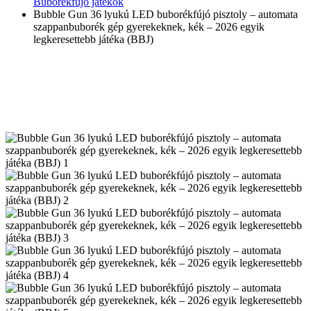
Buborékfújó játékok
Bubble Gun 36 lyukú LED buborékfújó pisztoly – automata
szappanbuborék gép gyerekeknek, kék – 2026 egyik
legkeresettebb játéka (BBJ)