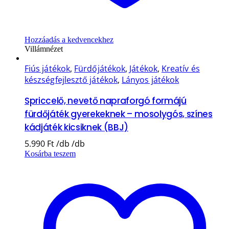
Hozzáadás a kedvencekhez
Villámnézet
Fiús játékok
,
Fürdőjátékok
,
Játékok
,
Kreatív és
készségfejlesztő játékok
,
Lányos játékok
Spriccelő, nevető napraforgó formájú
fürdőjáték gyerekeknek – mosolygós, színes
kádjáték kicsiknek (BBJ)
5.990
Ft
Kosárba teszem