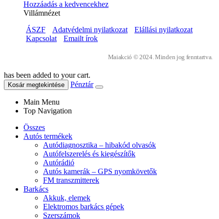
Hozzáadás a kedvencekhez
Villámnézet
ÁSZF
Adatvédelmi nyilatkozat
Elállási nyilatkozat
Kapcsolat
Emailt írok
Maiakció © 2024. Minden jog fenntartva.
has been added to your cart.
Pénztár
Kosár megtekintése
Main Menu
Top Navigation
Összes
Autós termékek
Autódiagnosztika – hibakód olvasók
Autófelszerelés és kiegészítők
Autórádió
Autós kamerák – GPS nyomkövetők
FM transzmitterek
Barkács
Akkuk, elemek
Elektromos barkács gépek
Szerszámok