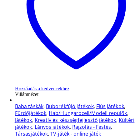
Hozzáadás a kedvencekhez
Villámnézet
Baba táskák
,
Buborékfújó játékok
,
Fiús játékok
,
Fürdőjátékok
,
Hab/Hungarocell/Modell repülők
,
Játékok
,
Kreatív és készségfejlesztő játékok
,
Kültéri
játékok
,
Lányos játékok
,
Rajzolás - Festés
,
Társasjátékok
,
TV-játék - online játék