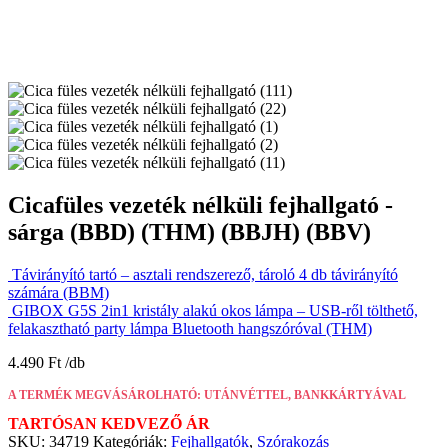
Cicafüles vezeték nélküli fejhallgató -
sárga (BBD) (THM) (BBJH) (BBV)
Távirányító tartó – asztali rendszerező, tároló 4 db távirányító
számára (BBM)
GIBOX G5S 2in1 kristály alakú okos lámpa – USB-ről tölthető,
felakasztható party lámpa Bluetooth hangszóróval (THM)
4.490
Ft
A TERMÉK MEGVÁSÁROLHATÓ: UTÁNVÉTTEL, BANKKÁRTYÁVAL
TARTÓSAN KEDVEZŐ ÁR
SKU:
34719
Kategóriák:
Fejhallgatók
,
Szórakozás