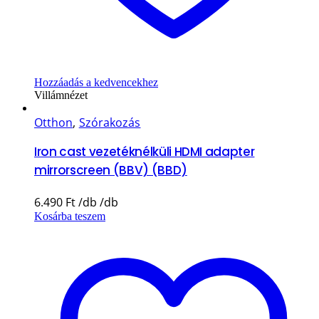
Hozzáadás a kedvencekhez
Villámnézet
Otthon
,
Szórakozás
Iron cast vezetéknélküli HDMI adapter
mirrorscreen (BBV) (BBD)
6.490
Ft
Kosárba teszem