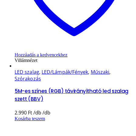
Hozzáadás a kedvencekhez
Villámnézet
LED szalag
,
LED/Lámpák/Fények
,
Műszaki
,
Szórakozás
5M-es színes (RGB) távirányítható led szalag
szett (BBV)
2.990
Ft
Kosárba teszem