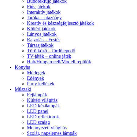
Buborékfújó játékok
Fiús játékok
Interaktív játékok
Járóka – utazóágy
Kreatív és készségfejlesztő játékok
Kültéri játékok
Lányos játékok
Rajzolás – Festés
Társasjátékok
Törölköző – fürdőlepedő
TV-játék – online játék
Hab/Hungarocell/Modell repülők
Konyha
Mérlegek
Edények
Party kellékek
Műszaki
Fejlámpák
Kültéri világítás
LED kézilámpák
LED panel
LED reflektorok
LED szalag
Mennyezeti világítás
Szolár, napelemes lámpák