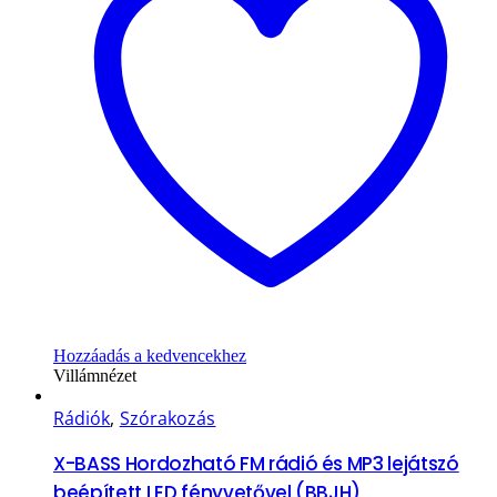
Hozzáadás a kedvencekhez
Villámnézet
Rádiók
,
Szórakozás
X-BASS Hordozható FM rádió és MP3 lejátszó
beépített LED fényvetővel (BBJH)