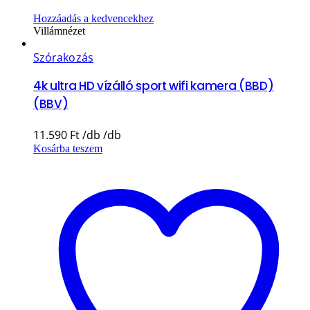
Hozzáadás a kedvencekhez
Villámnézet
Szórakozás
4k ultra HD vízálló sport wifi kamera (BBD)
(BBV)
11.590
Ft
Kosárba teszem