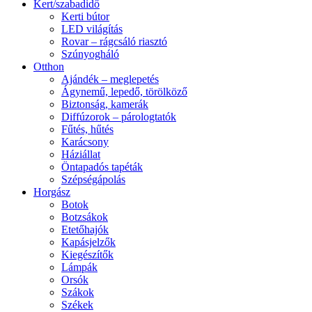
Kert/szabadidő
Kerti bútor
LED világítás
Rovar – rágcsáló riasztó
Szúnyogháló
Otthon
Ajándék – meglepetés
Ágynemű, lepedő, törölköző
Biztonság, kamerák
Diffúzorok – párologtatók
Fűtés, hűtés
Karácsony
Háziállat
Öntapadós tapéták
Szépségápolás
Horgász
Botok
Botzsákok
Etetőhajók
Kapásjelzők
Kiegészítők
Lámpák
Orsók
Szákok
Székek