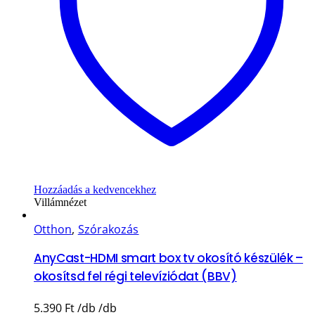
Hozzáadás a kedvencekhez
Villámnézet
Otthon
,
Szórakozás
AnyCast-HDMI smart box tv okosító készülék –
okosítsd fel régi televíziódat (BBV)
5.390
Ft