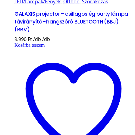
LED/Lámpák/Fények
,
Otthon
,
Szórakozás
GALAXIS projector – csillagos ég party lámpa
távirányító+hangszóró BLUETOOTH (BBJ)
(BBV)
9.990
Ft
Kosárba teszem