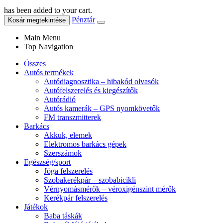
has been added to your cart.
Pénztár
Kosár megtekintése
Main Menu
Top Navigation
Összes
Autós termékek
Autódiagnosztika – hibakód olvasók
Autófelszerelés és kiegészítők
Autórádió
Autós kamerák – GPS nyomkövetők
FM transzmitterek
Barkács
Akkuk, elemek
Elektromos barkács gépek
Szerszámok
Egészség/sport
Jóga felszerelés
Szobakerékpár – szobabicikli
Vérnyomásmérők – véroxigénszint mérők
Kerékpár felszerelés
Játékok
Baba táskák