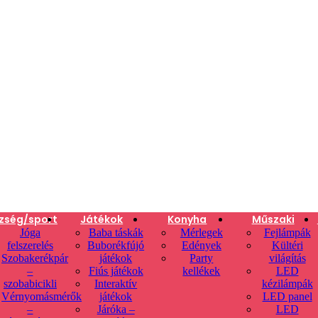
zség/sport
Játékok
Konyha
Műszaki
Jóga
Baba táskák
Mérlegek
Fejlámpák
felszerelés
Buborékfújó
Edények
Kültéri
Szobakerékpár
játékok
Party
világítás
–
Fiús játékok
kellékek
LED
szobabicikli
Interaktív
kézilámpák
Vérnyomásmérők
játékok
LED panel
–
Járóka –
LED