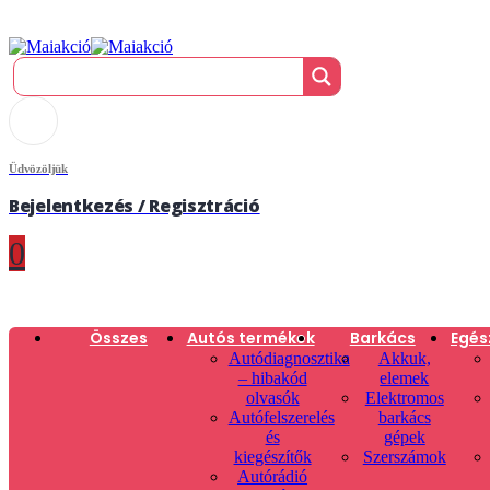
Üdvözöljük
Bejelentkezés / Regisztráció
0
Összes
Autós termékek
Barkács
Egés
Autódiagnosztika
Akkuk,
– hibakód
elemek
olvasók
Elektromos
Autófelszerelés
barkács
és
gépek
kiegészítők
Szerszámok
Autórádió