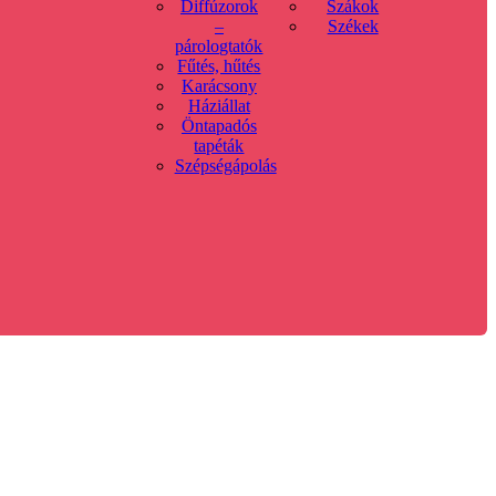
Diffúzorok
Szákok
–
Székek
párologtatók
Fűtés, hűtés
Karácsony
Háziállat
Öntapadós
tapéták
Szépségápolás