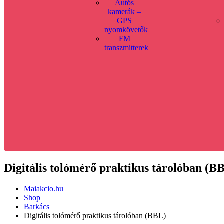
Autós
kamerák –
GPS
nyomkövetők
FM
transzmitterek
Digitális tolómérő praktikus tárolóban (B
Maiakcio.hu
Shop
Barkács
Digitális tolómérő praktikus tárolóban (BBL)