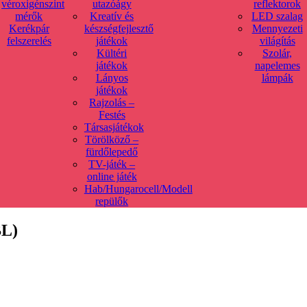
véroxigénszint
utazóágy
reflektorok
mérők
Kreatív és
LED szalag
Kerékpár
készségfejlesztő
Mennyezeti
felszerelés
játékok
világítás
Kültéri
Szolár,
játékok
napelemes
Lányos
lámpák
játékok
Rajzolás –
Festés
Társasjátékok
Törölköző –
fürdőlepedő
TV-játék –
online játék
Hab/Hungarocell/Modell
repülők
BL)