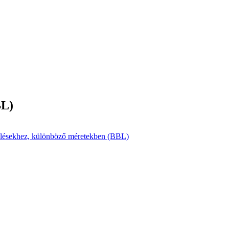
BL)
relésekhez, különböző méretekben (BBL)