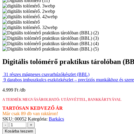
Digitális tolómérő praktikus tárolóban (B
31 részes mágneses csavarhúzókészlet (BBL)
9 darabos imbuszkulcs eszközkészlet – precíziós munkákhoz és sze
4.999
Ft
A TERMÉK MEGVÁSÁROLHATÓ: UTÁNVÉTTEL, BANKKÁRTYÁVAL
TARTÓSAN KEDVEZŐ ÁR
Már csak 89 db van raktáron!
SKU:
00052
Kategória:
Barkács
-
+
Kosárba teszem