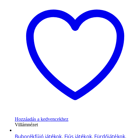
Hozzáadás a kedvencekhez
Villámnézet
Buborékfújó játékok
,
Fiús játékok
,
Fürdőjátékok
,