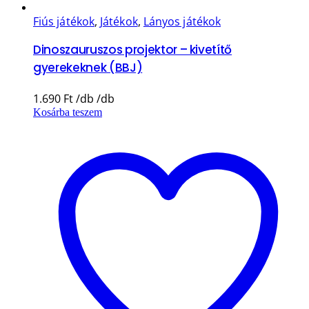
Fiús játékok
,
Játékok
,
Lányos játékok
Dinoszauruszos projektor – kivetítő
gyerekeknek (BBJ)
1.690
Ft
Kosárba teszem