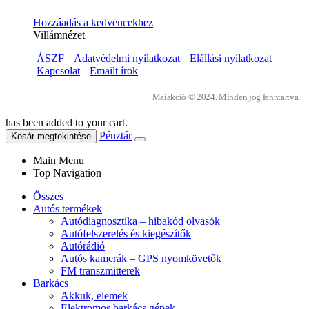
Hozzáadás a kedvencekhez
Villámnézet
ÁSZF
Adatvédelmi nyilatkozat
Elállási nyilatkozat
Kapcsolat
Emailt írok
Maiakció © 2024. Minden jog fenntartva.
has been added to your cart.
Pénztár
Kosár megtekintése
Main Menu
Top Navigation
Összes
Autós termékek
Autódiagnosztika – hibakód olvasók
Autófelszerelés és kiegészítők
Autórádió
Autós kamerák – GPS nyomkövetők
FM transzmitterek
Barkács
Akkuk, elemek
Elektromos barkács gépek