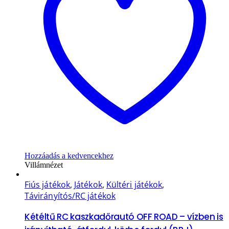
Hozzáadás a kedvencekhez
Villámnézet
Fiús játékok
,
Játékok
,
Kültéri játékok
,
Távirányítós/RC játékok
Kétéltű RC kaszkadőrautó OFF ROAD – vízben is