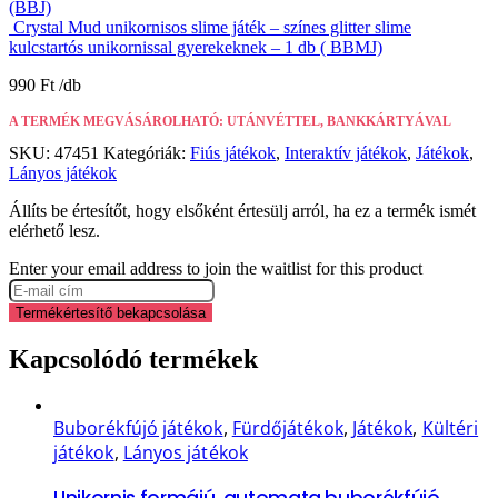
(BBJ)
Crystal Mud unikornisos slime játék – színes glitter slime
kulcstartós unikornissal gyerekeknek – 1 db ( BBMJ)
990
Ft
A TERMÉK MEGVÁSÁROLHATÓ: UTÁNVÉTTEL, BANKKÁRTYÁVAL
SKU:
47451
Kategóriák:
Fiús játékok
,
Interaktív játékok
,
Játékok
,
Lányos játékok
Állíts be értesítőt, hogy elsőként értesülj arról, ha ez a termék ismét
elérhető lesz.
Enter your email address to join the waitlist for this product
Termékértesítő bekapcsolása
Kapcsolódó termékek
Buborékfújó játékok
,
Fürdőjátékok
,
Játékok
,
Kültéri
játékok
,
Lányos játékok