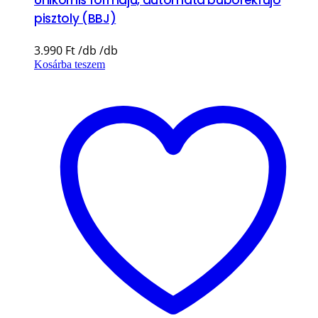
Unikornis formájú, automata buborékfújó
pisztoly (BBJ)
3.990
Ft
Kosárba teszem