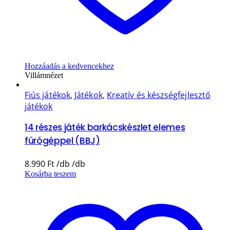
Hozzáadás a kedvencekhez
Villámnézet
Fiús játékok
,
Játékok
,
Kreatív és készségfejlesztő
játékok
14 részes játék barkácskészlet elemes
fúrógéppel (BBJ)
8.990
Ft
Kosárba teszem