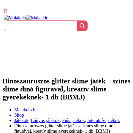
Dinoszauruszos glitter slime játék – színes
slime dínó figurával, kreatív slime
gyerekeknek- 1 db (BBMJ)
Maiakcio.hu
Shop
Játékok
,
Lányos játékok
,
Fiús játékok
,
Interaktív játékok
Dinoszauruszos glitter slime játék – színes slime dínó
figurával, kreatív slime gyerekeknek- 1 db (BBMJ)