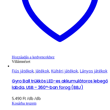
Hozzáadás a kedvencekhez
Villámnézet
Fiús játékok
,
Játékok
,
Kültéri játékok
,
Lányos játékok
Gyro Ball trükkös LED-es akkumulátoros lebegő
labda, USB – 360°-ban forog (BBJ)
5.490
Ft
Kosárba teszem