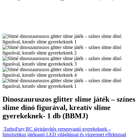
Dinoszauruszos glitter slime játék – színes
slime dínó figurával, kreatív slime
gyerekeknek- 1 db (BBMJ)
TurboFury RC távirányítós versenyautó gyerekeknek –
futurisztikus játékautó LED világítással és vízpermet effektussal