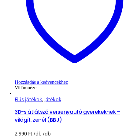
Hozzáadás a kedvencekhez
Villámnézet
Fiús játékok
,
Játékok
3D-s átlátszó versenyautó gyerekeknek –
világít, zenél (BBJ)
2.990
Ft