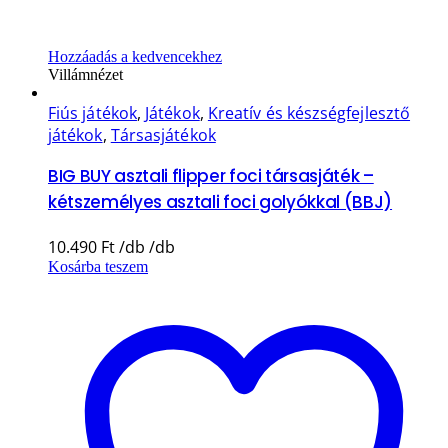
Hozzáadás a kedvencekhez
Villámnézet
Fiús játékok
,
Játékok
,
Kreatív és készségfejlesztő
játékok
,
Társasjátékok
BIG BUY asztali flipper foci társasjáték –
kétszemélyes asztali foci golyókkal (BBJ)
10.490
Ft
Kosárba teszem