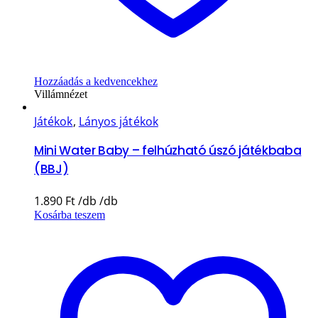
Hozzáadás a kedvencekhez
Villámnézet
Játékok
,
Lányos játékok
Mini Water Baby – felhúzható úszó játékbaba
(BBJ)
1.890
Ft
Kosárba teszem