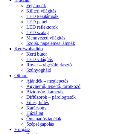
Műszaki
Fejlámpák
Kültéri világítás
LED kézilámpák
LED panel
LED reflektorok
LED szalag
Mennyezeti világítás
Szolár, napelemes lámpák
Kert/szabadidő
Kerti bútor
LED világítás
Rovar – rágcsáló riasztó
Szúnyogháló
Otthon
Ajándék – meglepetés
Ágynemű, lepedő, törölköző
Biztonság, kamerák
Diffúzorok – párologtatók
Fűtés, hűtés
Karácsony
Háziállat
Öntapadós tapéták
Szépségápolás
Horgász