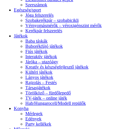
Szerszámok
Egészség/sport
Jóga felszerelés
Szobakerékpár – szobabicikli
Vérnyomásmérők – véroxigénszint mérők
Kerékpár felszerelés
Játékok
Baba táskák
Buborékfújó játékok
Fiús játékok
Interaktív játékok
Járóka – utazóágy
Kreatív és készségfejlesztő játékok
Kültéri játékok
Lányos játékok
Rajzolás – Festés
Társasjátékok
Törölköző – fürdőlepedő
TV-játék – online játék
Hab/Hungarocell/Modell repülők
Konyha
Mérlegek
Edények
Party kellékek