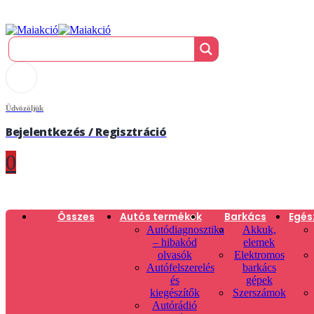
Üdvözöljük
Bejelentkezés / Regisztráció
0
Összes
Autós termékek
Barkács
Egés
Autódiagnosztika
Akkuk,
– hibakód
elemek
olvasók
Elektromos
Autófelszerelés
barkács
és
gépek
kiegészítők
Szerszámok
Autórádió