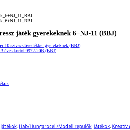
stressz játék gyerekeknek 6+NJ-11 (BBJ)
ver 10 szivacslövedékkel gyerekeknek (BBJ)
 3 éves kortól 9972-20B (BBJ)
tékok
játékok
,
Hab/Hungarocell/Modell repülők
,
Játékok
,
Kreatív 