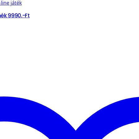
line játék
ék 9990.-Ft