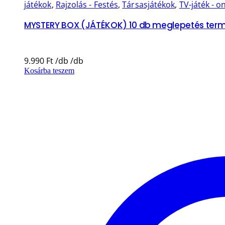
játékok
,
Rajzolás - Festés
,
Társasjátékok
,
TV-játék - on
MYSTERY BOX (JÁTÉKOK) 10 db meglepetés term
9.990
Ft
Kosárba teszem