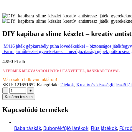
DIY kapibara slime készlet – kreatív anti
M416 játék gépkarabély puha lövedékekkel – biztonságos játékfegy
Farm járműkészlet gyerekeknek – mezőgazdasági gépek pótkocsival,
4.990
Ft
A TERMÉK MEGVÁSÁROLHATÓ: UTÁNVÉTTEL, BANKKÁRTYÁVAL
Már csak 51 db van raktáron!
SKU:
121651652
Kategóriák:
Játékok
,
Kreatív és készségfejlesztő já
-
+
Kosárba teszem
Kapcsolódó termékek
Baba táskák
,
Buborékfújó játékok
,
Fiús játékok
,
Fürdő