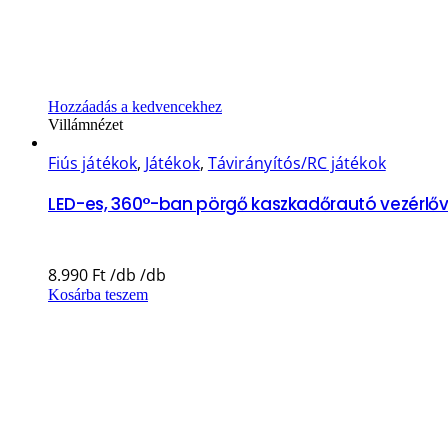
Hozzáadás a kedvencekhez
Villámnézet
Fiús játékok
,
Játékok
,
Távirányítós/RC játékok
LED-es, 360°-ban pörgő kaszkadőrautó vezérlőve
8.990
Ft
Kosárba teszem