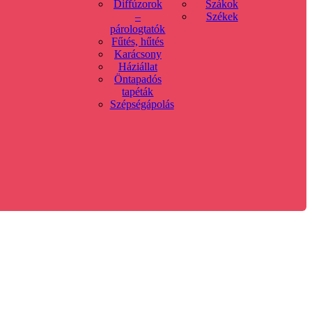
Diffúzorok
Szákok
–
Székek
párologtatók
Fűtés, hűtés
Karácsony
Háziállat
Öntapadós
tapéták
Szépségápolás