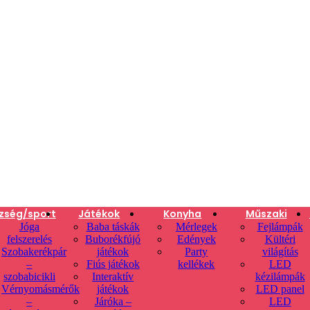
zség/sport
Játékok
Konyha
Műszaki
Jóga
Baba táskák
Mérlegek
Fejlámpák
felszerelés
Buborékfújó
Edények
Kültéri
Szobakerékpár
játékok
Party
világítás
–
Fiús játékok
kellékek
LED
szobabicikli
Interaktív
kézilámpák
Vérnyomásmérők
játékok
LED panel
–
Járóka –
LED