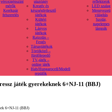
véroxigénszint
utazóágy
reflektorok
mérők
Kreatív és
LED szalag
Kerékpár
készségfejlesztő
Mennyezeti
felszerelés
játékok
világítás
Kültéri
Szolár,
játékok
napelemes
Lányos
lámpák
játékok
Rajzolás –
Festés
Társasjátékok
Törölköző –
fürdőlepedő
TV-játék –
online játék
Hab/Hungarocell/Modell
repülők
stressz játék gyerekeknek 6+NJ-11 (BBJ)
eknek 6+NJ-11 (BBJ)