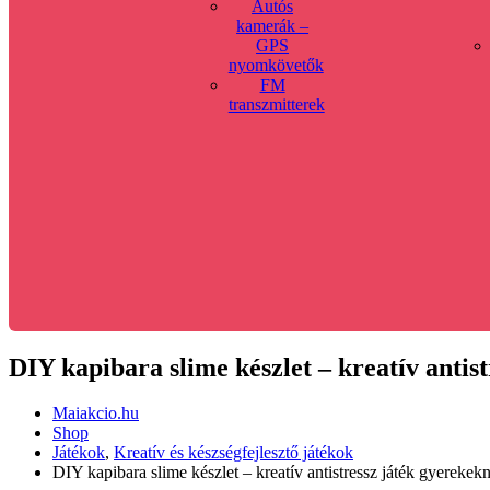
Autós
kamerák –
GPS
nyomkövetők
FM
transzmitterek
DIY kapibara slime készlet – kreatív anti
Maiakcio.hu
Shop
Játékok
,
Kreatív és készségfejlesztő játékok
DIY kapibara slime készlet – kreatív antistressz játék gyerek