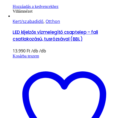
Hozzáadás a kedvencekhez
Villámnézet
Kert/szabadidő
,
Otthon
LED kijelzős vízmelegítő csaptelep – fali
csatlakozású, tusrózsával (BBL)
13.990
Ft
Kosárba teszem