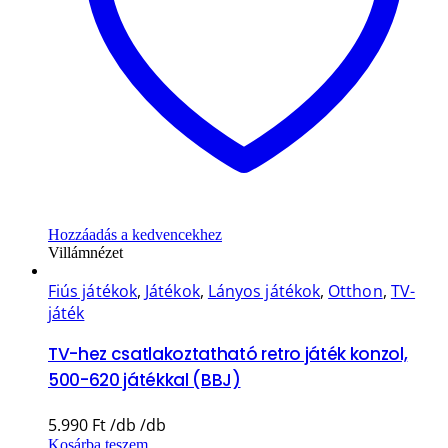
Hozzáadás a kedvencekhez
Villámnézet
Fiús játékok
,
Játékok
,
Lányos játékok
,
Otthon
,
TV-
játék
TV-hez csatlakoztatható retro játék konzol,
500-620 játékkal (BBJ)
5.990
Ft
Kosárba teszem