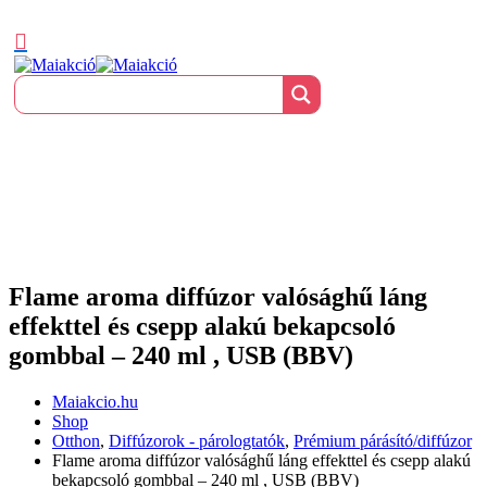
Flame aroma diffúzor valósághű láng
effekttel és csepp alakú bekapcsoló
gombbal – 240 ml , USB (BBV)
Maiakcio.hu
Shop
Otthon
,
Diffúzorok - párologtatók
,
Prémium párásító/diffúzor
Flame aroma diffúzor valósághű láng effekttel és csepp alakú
bekapcsoló gombbal – 240 ml , USB (BBV)