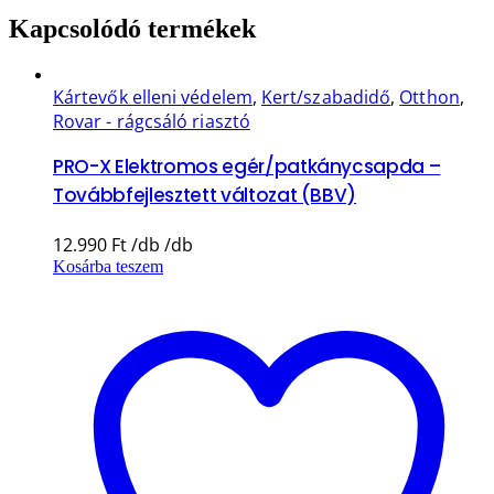
Kapcsolódó termékek
Kártevők elleni védelem
,
Kert/szabadidő
,
Otthon
,
Rovar - rágcsáló riasztó
PRO-X Elektromos egér/patkánycsapda –
Továbbfejlesztett változat (BBV)
12.990
Ft
Kosárba teszem