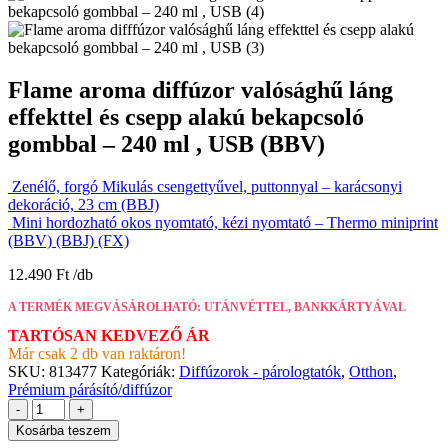
Flame aroma diffúzor valósághű láng
effekttel és csepp alakú bekapcsoló
gombbal – 240 ml , USB (BBV)
Zenélő, forgó Mikulás csengettyűvel, puttonnyal – karácsonyi
dekoráció, 23 cm (BBJ)
Mini hordozható okos nyomtató, kézi nyomtató – Thermo miniprint
(BBV) (BBJ) (FX)
12.490
Ft
A TERMÉK MEGVÁSÁROLHATÓ: UTÁNVÉTTEL, BANKKÁRTYÁVAL
TARTÓSAN KEDVEZŐ ÁR
Már csak 2 db van raktáron!
SKU:
813477
Kategóriák:
Diffúzorok - párologtatók
,
Otthon
,
Prémium párásító/diffúzor
-
+
Kosárba teszem