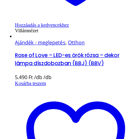
Hozzáadás a kedvencekhez
Villámnézet
Ajándék - meglepetés
,
Otthon
Rose of Love – LED-es örök rózsa – dekor
lámpa díszdobozban (BBJ) (BBV)
5.490
Ft
Kosárba teszem