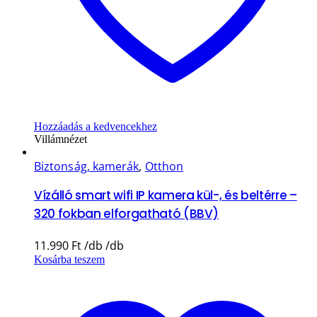
Hozzáadás a kedvencekhez
Villámnézet
Biztonság, kamerák
,
Otthon
Vízálló smart wifi IP kamera kül-, és beltérre –
320 fokban elforgatható (BBV)
11.990
Ft
Kosárba teszem