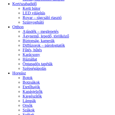
Kert/szabadidő
Kerti bútor
LED világítás
Rovar – rágcsáló riasztó
Szúnyogháló
Otthon
Ajándék – meglepetés
Ágynemű, lepedő, törölköző
Biztonság, kamerák
Diffúzorok – párologtatók
Fűtés, hűtés
Karácsony
Háziállat
Öntapadós tapéták
Szépségápolás
Horgász
Botok
Botzsákok
Etetőhajók
Kapásjelzők
Kiegészítők
Lámpák
Orsók
Szákok
Székek