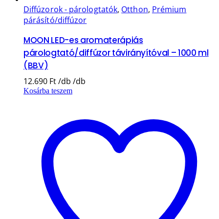
Diffúzorok - párologtatók
,
Otthon
,
Prémium
párásító/diffúzor
MOON LED-es aromaterápiás
párologtató/diffúzor távirányítóval – 1000 ml
(BBV)
12.690
Ft
Kosárba teszem