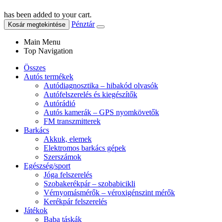
has been added to your cart.
Pénztár
Kosár megtekintése
Main Menu
Top Navigation
Összes
Autós termékek
Autódiagnosztika – hibakód olvasók
Autófelszerelés és kiegészítők
Autórádió
Autós kamerák – GPS nyomkövetők
FM transzmitterek
Barkács
Akkuk, elemek
Elektromos barkács gépek
Szerszámok
Egészség/sport
Jóga felszerelés
Szobakerékpár – szobabicikli
Vérnyomásmérők – véroxigénszint mérők
Kerékpár felszerelés
Játékok
Baba táskák