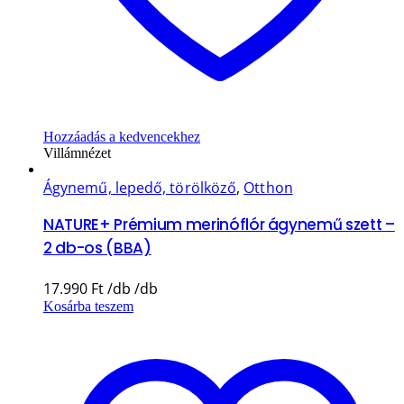
Hozzáadás a kedvencekhez
Villámnézet
Ágynemű, lepedő, törölköző
,
Otthon
NATURE+ Prémium merinóflór ágynemű szett –
2 db-os (BBA)
17.990
Ft
Kosárba teszem