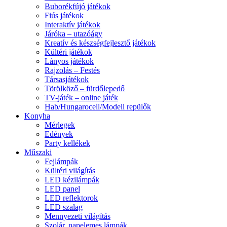
Buborékfújó játékok
Fiús játékok
Interaktív játékok
Járóka – utazóágy
Kreatív és készségfejlesztő játékok
Kültéri játékok
Lányos játékok
Rajzolás – Festés
Társasjátékok
Törölköző – fürdőlepedő
TV-játék – online játék
Hab/Hungarocell/Modell repülők
Konyha
Mérlegek
Edények
Party kellékek
Műszaki
Fejlámpák
Kültéri világítás
LED kézilámpák
LED panel
LED reflektorok
LED szalag
Mennyezeti világítás
Szolár, napelemes lámpák