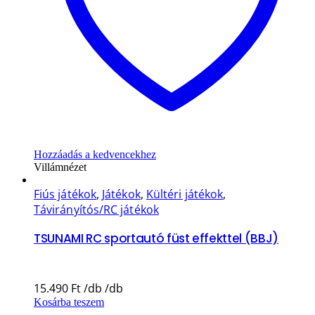
Hozzáadás a kedvencekhez
Villámnézet
Fiús játékok
,
Játékok
,
Kültéri játékok
,
Távirányítós/RC játékok
TSUNAMI RC sportautó füst effekttel (BBJ)
15.490
Ft
Kosárba teszem