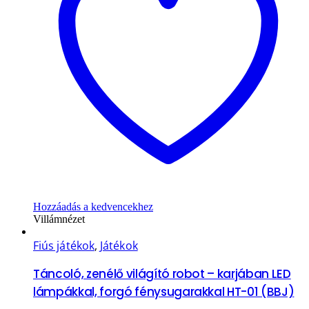
Hozzáadás a kedvencekhez
Villámnézet
Fiús játékok
,
Játékok
Táncoló, zenélő világító robot – karjában LED
lámpákkal, forgó fénysugarakkal HT-01 (BBJ)