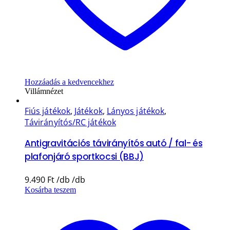
Hozzáadás a kedvencekhez
Villámnézet
Fiús játékok
,
Játékok
,
Lányos játékok
,
Távirányítós/RC játékok
Antigravitációs távirányítós autó / fal- és
plafonjáró sportkocsi (BBJ)
9.490
Ft
Kosárba teszem