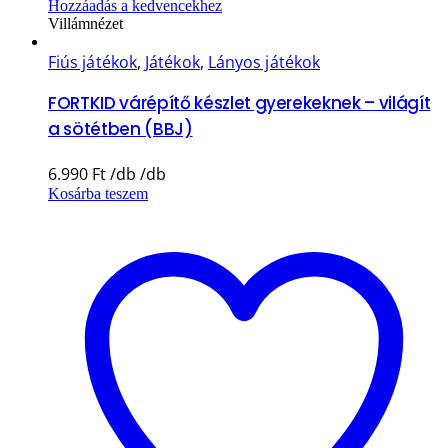
Hozzáadás a kedvencekhez
Villámnézet
Fiús játékok
,
Játékok
,
Lányos játékok
FORTKID várépítő készlet gyerekeknek – világít
a sötétben (BBJ)
6.990
Ft
Kosárba teszem