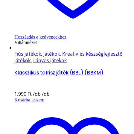
Hozzáadás a kedvencekhez
Villámnézet
Fiús játékok
,
Játékok
,
Kreatív és készségfejlesztő
játékok
,
Lányos játékok
Klasszikus tetrisz játék (BBL) (BBKM)
1.990
Ft
Kosárba teszem