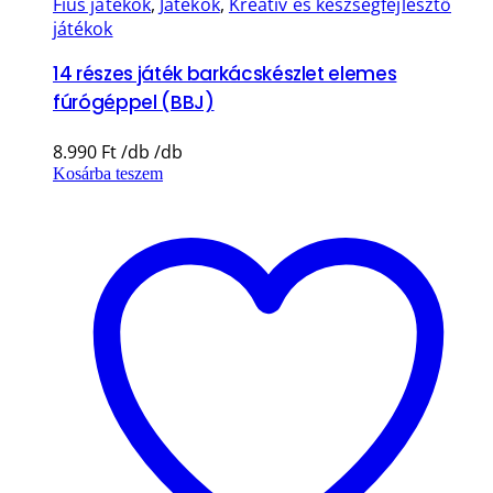
Fiús játékok
,
Játékok
,
Kreatív és készségfejlesztő
játékok
14 részes játék barkácskészlet elemes
fúrógéppel (BBJ)
8.990
Ft
Kosárba teszem