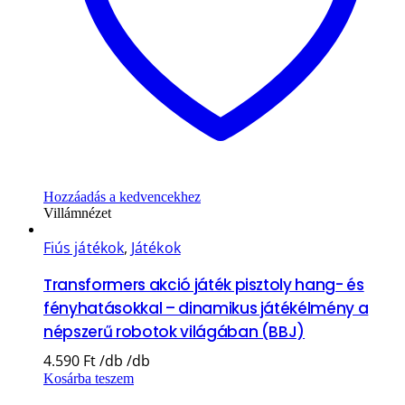
Hozzáadás a kedvencekhez
Villámnézet
Fiús játékok
,
Játékok
Transformers akció játék pisztoly hang- és
fényhatásokkal – dinamikus játékélmény a
népszerű robotok világában (BBJ)
4.590
Ft
Kosárba teszem