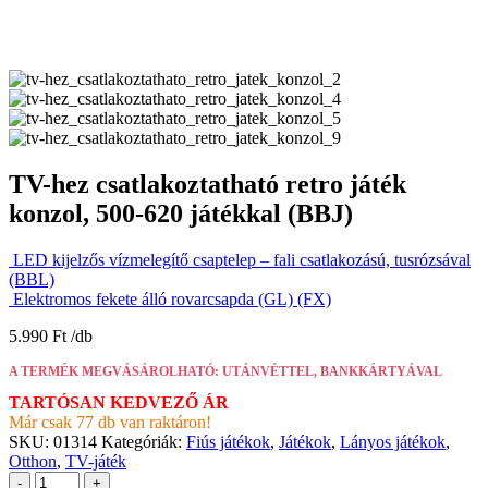
TV-hez csatlakoztatható retro játék
konzol, 500-620 játékkal (BBJ)
LED kijelzős vízmelegítő csaptelep – fali csatlakozású, tusrózsával
(BBL)
Elektromos fekete álló rovarcsapda (GL) (FX)
5.990
Ft
A TERMÉK MEGVÁSÁROLHATÓ: UTÁNVÉTTEL, BANKKÁRTYÁVAL
TARTÓSAN KEDVEZŐ ÁR
Már csak 77 db van raktáron!
SKU:
01314
Kategóriák:
Fiús játékok
,
Játékok
,
Lányos játékok
,
Otthon
,
TV-játék
-
+