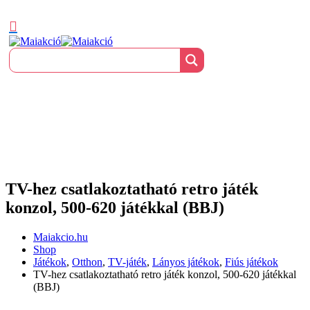
TV-hez csatlakoztatható retro játék
konzol, 500-620 játékkal (BBJ)
Maiakcio.hu
Shop
Játékok
,
Otthon
,
TV-játék
,
Lányos játékok
,
Fiús játékok
TV-hez csatlakoztatható retro játék konzol, 500-620 játékkal
(BBJ)