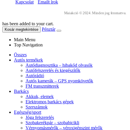
Kapcsolat
Emailt írok
Maiakció © 2024. Minden jog fenntartva.
has been added to your cart.
Pénztár
Kosár megtekintése
Main Menu
Top Navigation
Összes
Autós termékek
Autódiagnosztika – hibakód olvasók
Autófelszerelés és kiegészítők
Autórádió
Autós kamerák – GPS nyomkövetők
FM transzmitterek
Barkács
Akkuk, elemek
Elektromos barkács gépek
Szerszámok
Egészség/sport
Jóga felszerelés
Szobakerékpár – szobabicikli
Vérnyomásmérők – véroxigénszint mérők