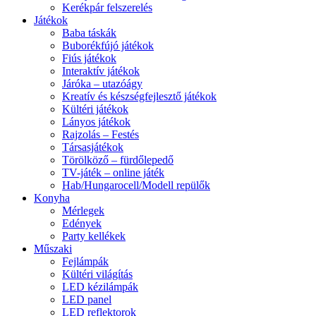
Kerékpár felszerelés
Játékok
Baba táskák
Buborékfújó játékok
Fiús játékok
Interaktív játékok
Járóka – utazóágy
Kreatív és készségfejlesztő játékok
Kültéri játékok
Lányos játékok
Rajzolás – Festés
Társasjátékok
Törölköző – fürdőlepedő
TV-játék – online játék
Hab/Hungarocell/Modell repülők
Konyha
Mérlegek
Edények
Party kellékek
Műszaki
Fejlámpák
Kültéri világítás
LED kézilámpák
LED panel
LED reflektorok