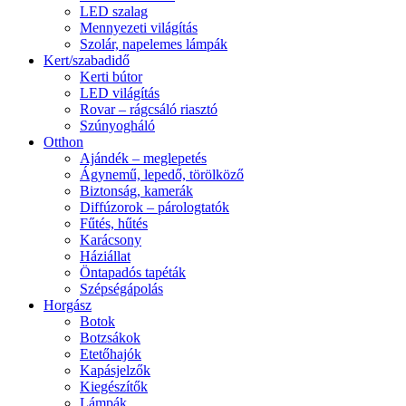
LED szalag
Mennyezeti világítás
Szolár, napelemes lámpák
Kert/szabadidő
Kerti bútor
LED világítás
Rovar – rágcsáló riasztó
Szúnyogháló
Otthon
Ajándék – meglepetés
Ágynemű, lepedő, törölköző
Biztonság, kamerák
Diffúzorok – párologtatók
Fűtés, hűtés
Karácsony
Háziállat
Öntapadós tapéták
Szépségápolás
Horgász
Botok
Botzsákok
Etetőhajók
Kapásjelzők
Kiegészítők
Lámpák