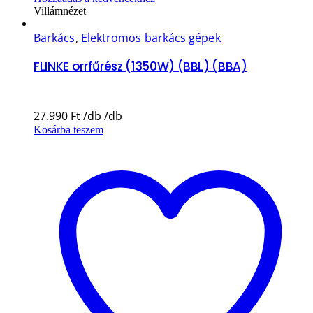
Villámnézet
Barkács
,
Elektromos barkács gépek
FLINKE orrfűrész (1350W) (BBL) (BBA)
27.990
Ft
Kosárba teszem