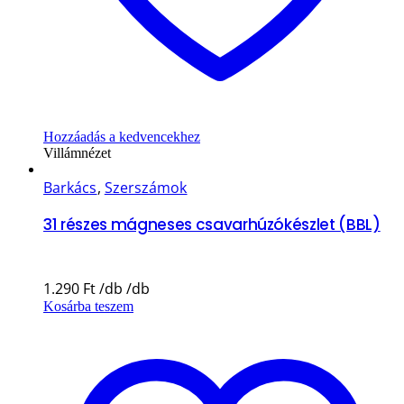
Hozzáadás a kedvencekhez
Villámnézet
Barkács
,
Szerszámok
31 részes mágneses csavarhúzókészlet (BBL)
1.290
Ft
Kosárba teszem