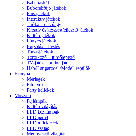
Baba táskák
Buborékfújó játékok
Fiús játékok
Interaktív játékok
Járóka – utazóágy
Kreatív és készségfejlesztő játékok
Kültéri játékok
Lányos játékok
Rajzolás – Festés
Társasjátékok
Törölköző – fürdőlepedő
TV-játék – online játék
Hab/Hungarocell/Modell repülők
Konyha
Mérlegek
Edények
Party kellékek
Műszaki
Fejlámpák
Kültéri világítás
LED kézilámpák
LED panel
LED reflektorok
LED szalag
Mennyezeti világítás