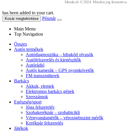
Maiakció © 2024. Minden jog fenntartva.
has been added to your cart.
Pénztár
Kosár megtekintése
Main Menu
Top Navigation
Összes
Autós termékek
Autódiagnosztika – hibakód olvasók
Autófelszerelés és kiegészítők
Autórádió
Autós kamerák – GPS nyomkövetők
FM transzmitterek
Barkács
Akkuk, elemek
Elektromos barkács gépek
Szerszámok
Egészség/sport
Jóga felszerelés
Szobakerékpár – szobabicikli
Vérnyomásmérők – véroxigénszint mérők
Kerékpár felszerelés
Játékok