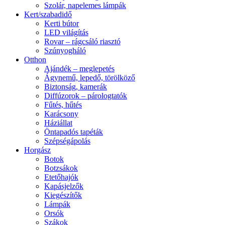
Szolár, napelemes lámpák
Kert/szabadidő
Kerti bútor
LED világítás
Rovar – rágcsáló riasztó
Szúnyogháló
Otthon
Ajándék – meglepetés
Ágynemű, lepedő, törölköző
Biztonság, kamerák
Diffúzorok – párologtatók
Fűtés, hűtés
Karácsony
Háziállat
Öntapadós tapéták
Szépségápolás
Horgász
Botok
Botzsákok
Etetőhajók
Kapásjelzők
Kiegészítők
Lámpák
Orsók
Szákok