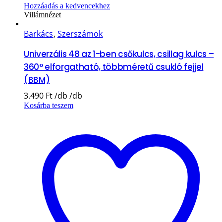
Hozzáadás a kedvencekhez
Villámnézet
Barkács
,
Szerszámok
Univerzális 48 az 1-ben csőkulcs, csillag kulcs –
360° elforgatható, többméretű csukló fejjel
(BBM)
3.490
Ft
Kosárba teszem