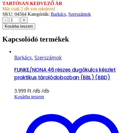
TARTÓSAN KEDVEZŐ ÁR
Már csak 2 db van raktáron!
SKU:
04564
Kategóriák:
Barkács
,
Szerszámok
-
+
Kosárba teszem
Kapcsolódó termékek
Barkács
,
Szerszámok
FLINKE/NONA 46 részes dugókulcs készlet
praktikus tárolódobozban (BBL) (BBD)
3.999
Ft
Kosárba teszem