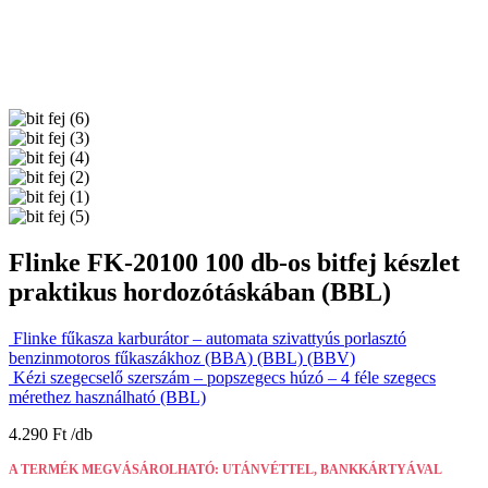
Flinke FK-20100 100 db-os bitfej készlet
praktikus hordozótáskában (BBL)
Flinke fűkasza karburátor – automata szivattyús porlasztó
benzinmotoros fűkaszákhoz (BBA) (BBL) (BBV)
Kézi szegecselő szerszám – popszegecs húzó – 4 féle szegecs
mérethez használható (BBL)
4.290
Ft
A TERMÉK MEGVÁSÁROLHATÓ: UTÁNVÉTTEL, BANKKÁRTYÁVAL