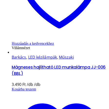
Hozzáadás a kedvencekhez
Villámnézet
Barkács
,
LED kézilámpák
,
Műszaki
Mágneses hajlítható LED munkalámpa JJ-006
(BBL)
3.490
Ft
Kosárba teszem