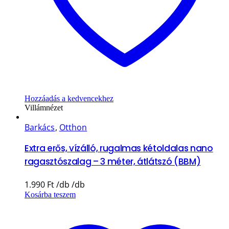
Hozzáadás a kedvencekhez
Villámnézet
Barkács
,
Otthon
Extra erős, vízálló, rugalmas kétoldalas nano
ragasztószalag – 3 méter, átlátszó (BBM)
1.990
Ft
Kosárba teszem