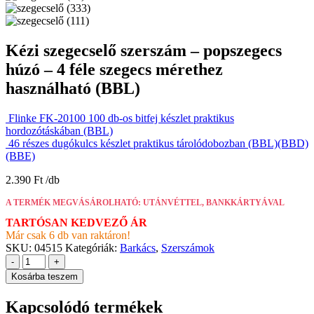
Kézi szegecselő szerszám – popszegecs
húzó – 4 féle szegecs mérethez
használható (BBL)
Flinke FK-20100 100 db-os bitfej készlet praktikus
hordozótáskában (BBL)
46 részes dugókulcs készlet praktikus tárolódobozban (BBL)(BBD)
(BBE)
2.390
Ft
A TERMÉK MEGVÁSÁROLHATÓ: UTÁNVÉTTEL, BANKKÁRTYÁVAL
TARTÓSAN KEDVEZŐ ÁR
Már csak 6 db van raktáron!
SKU:
04515
Kategóriák:
Barkács
,
Szerszámok
-
+
Kosárba teszem
Kapcsolódó termékek