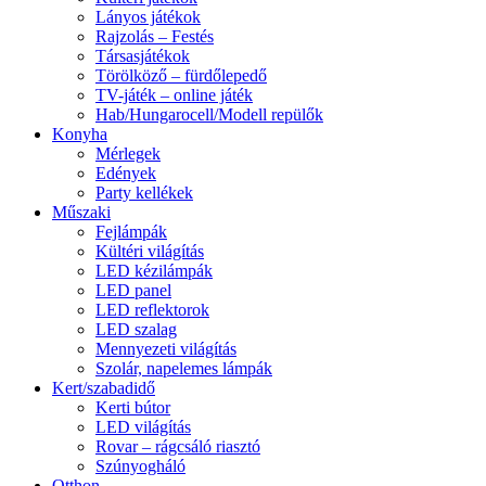
Lányos játékok
Rajzolás – Festés
Társasjátékok
Törölköző – fürdőlepedő
TV-játék – online játék
Hab/Hungarocell/Modell repülők
Konyha
Mérlegek
Edények
Party kellékek
Műszaki
Fejlámpák
Kültéri világítás
LED kézilámpák
LED panel
LED reflektorok
LED szalag
Mennyezeti világítás
Szolár, napelemes lámpák
Kert/szabadidő
Kerti bútor
LED világítás
Rovar – rágcsáló riasztó
Szúnyogháló
Otthon