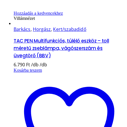
Hozzáadás a kedvencekhez
Villámnézet
Barkács
,
Horgász
,
Kert/szabadidő
TAC PEN Multifunkciós, túlélő eszköz – toll
méretű zseblámpa, vágószerszám és
üvegtörő (BBV)
6.790
Ft
Kosárba teszem