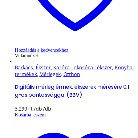
Hozzáadás a kedvencekhez
Villámnézet
Barkács
,
Ékszer
,
Karóra - okosóra - ékszer
,
Konyhai
termékek
,
Mérlegek
,
Otthon
Digitális mérleg érmék, ékszerek mérésére 0,1
g-os pontossággal (BBV)
3.290
Ft
Kosárba teszem