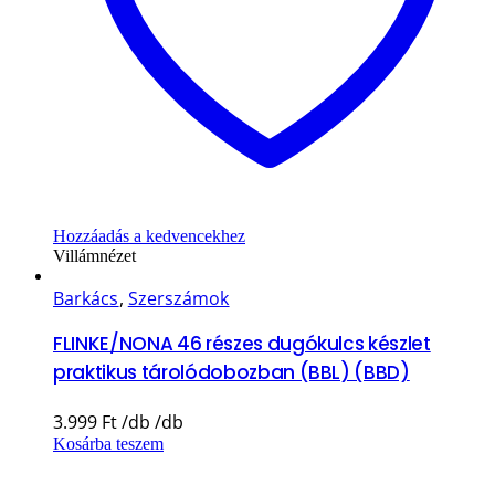
Hozzáadás a kedvencekhez
Villámnézet
Barkács
,
Szerszámok
FLINKE/NONA 46 részes dugókulcs készlet
praktikus tárolódobozban (BBL) (BBD)
3.999
Ft
Kosárba teszem