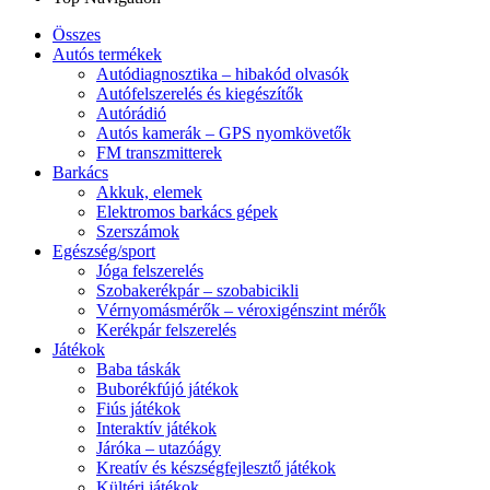
Összes
Autós termékek
Autódiagnosztika – hibakód olvasók
Autófelszerelés és kiegészítők
Autórádió
Autós kamerák – GPS nyomkövetők
FM transzmitterek
Barkács
Akkuk, elemek
Elektromos barkács gépek
Szerszámok
Egészség/sport
Jóga felszerelés
Szobakerékpár – szobabicikli
Vérnyomásmérők – véroxigénszint mérők
Kerékpár felszerelés
Játékok
Baba táskák
Buborékfújó játékok
Fiús játékok
Interaktív játékok
Járóka – utazóágy
Kreatív és készségfejlesztő játékok
Kültéri játékok