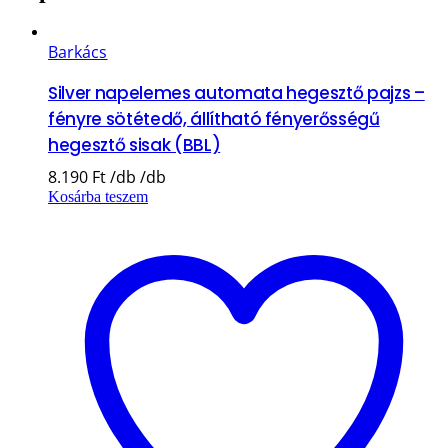
Barkács
Silver napelemes automata hegesztő pajzs –
fényre sötétedő, állítható fényerősségű
hegesztő sisak (BBL)
8.190
Ft
Kosárba teszem