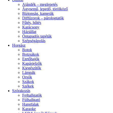
Ajándék – meglepetés
Ágynemű, lepedő, törölköző
Biztonság, kamerák
Diffúzorok – párologtatók
Fűtés, hűtés
Karácsony
Háziállat
Öntapadós tapéták
Szépségápolás
Horgász
Botok
Botzsákok
Etetőhajók
Kapásjelzők
Kiegészítők
Lámpák
Orsók
Szákok
Székek
Szórakozás
Fejhallgatók
Fülhallgató
Hangfalak
Karaoke