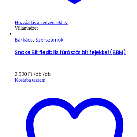
Hozzáadás a kedvencekhez
Villámnézet
Barkács
,
Szerszámok
Snake Bit flexibilis fúrószár bit fejekkel (BBM)
2.990
Ft
Kosárba teszem