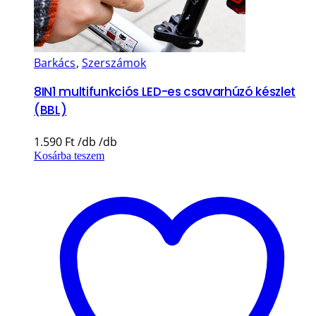
Barkács
,
Szerszámok
8IN1 multifunkciós LED-es csavarhúzó készlet
(BBL)
1.590
Ft
Kosárba teszem