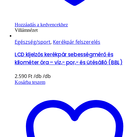
Hozzáadás a kedvencekhez
Villámnézet
Egészség/sport
,
Kerékpár felszerelés
LCD kijelzős kerékpár sebességmérő és
kilométer óra – víz,- por,- és ütésálló (BBL)
2.590
Ft
Kosárba teszem