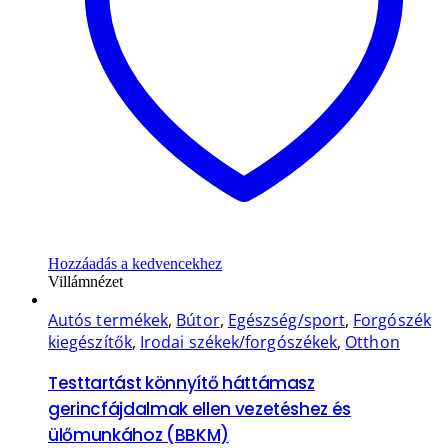
Hozzáadás a kedvencekhez
Villámnézet
Autós termékek
,
Bútor
,
Egészség/sport
,
Forgószék
kiegészítők
,
Irodai székek/forgószékek
,
Otthon
Testtartást könnyítő háttámasz
gerincfájdalmak ellen vezetéshez és
ülőmunkához (BBKM)