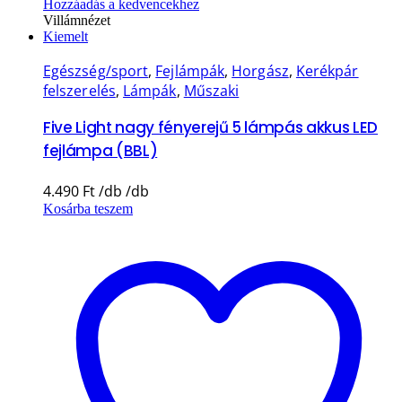
Hozzáadás a kedvencekhez
Villámnézet
Kiemelt
Egészség/sport
,
Fejlámpák
,
Horgász
,
Kerékpár
felszerelés
,
Lámpák
,
Műszaki
Five Light nagy fényerejű 5 lámpás akkus LED
fejlámpa (BBL)
4.490
Ft
Kosárba teszem