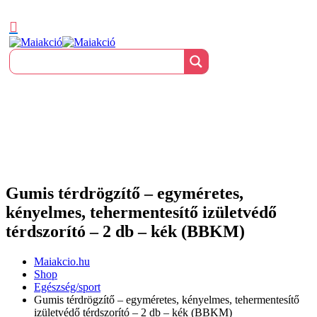
Gumis térdrögzítő – egyméretes,
kényelmes, tehermentesítő izületvédő
térdszorító – 2 db – kék (BBKM)
Maiakcio.hu
Shop
Egészség/sport
Gumis térdrögzítő – egyméretes, kényelmes, tehermentesítő
izületvédő térdszorító – 2 db – kék (BBKM)