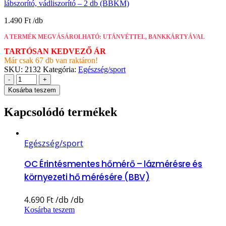
lábszorító, vádliszorító – 2 db (BBKM)
1.490
Ft
A TERMÉK MEGVÁSÁROLHATÓ: UTÁNVÉTTEL, BANKKÁRTYÁVAL
TARTÓSAN KEDVEZŐ ÁR
Már csak 67 db van raktáron!
SKU:
2132
Kategória:
Egészség/sport
-
+
Kosárba teszem
Kapcsolódó termékek
Egészség/sport
OC Érintésmentes hőmérő – lázmérésre és
környezeti hő mérésére (BBV)
4.690
Ft
Kosárba teszem