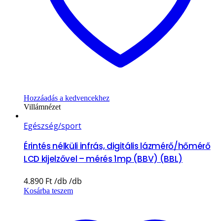
Hozzáadás a kedvencekhez
Villámnézet
Egészség/sport
Érintés nélküli infrás, digitális lázmérő/hőmérő
LCD kijelzővel – mérés 1mp (BBV) (BBL)
4.890
Ft
Kosárba teszem