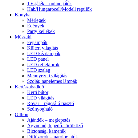
TV-játék – online játék
Hab/Hungarocell/Modell repülők
Konyha
Mérlegek
Edények
Party kellékek
Műszaki
Fejlámpák
Kültéri világítás
LED kézilámpák
LED panel
LED reflektorok
LED szalag
Mennyezeti világítás
Szolár, napelemes lámpák
Kert/szabadidő
Kerti bútor
LED világítás
Rovar – rágcsáló riasztó
Szúnyogháló
Otthon
Ajándék – meglepetés
Ágynemű, lepedő, törölköző
Biztonság, kamerák
Diffúzorok – párologtatók