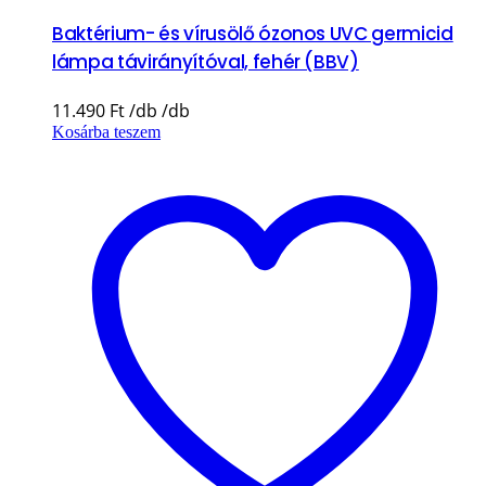
Baktérium- és vírusölő ózonos UVC germicid
lámpa távirányítóval, fehér (BBV)
11.490
Ft
Kosárba teszem