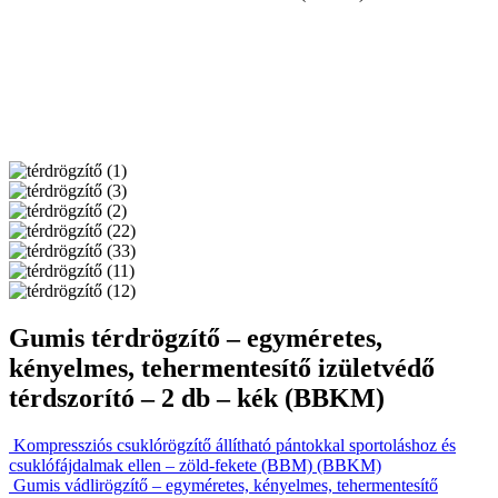
Gumis térdrögzítő – egyméretes,
kényelmes, tehermentesítő izületvédő
térdszorító – 2 db – kék (BBKM)
Kompressziós csuklórögzítő állítható pántokkal sportoláshoz és
csuklófájdalmak ellen – zöld-fekete (BBM) (BBKM)
Gumis vádlirögzítő – egyméretes, kényelmes, tehermentesítő