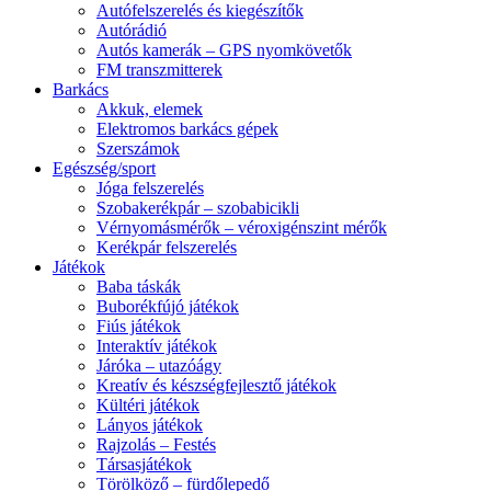
Autófelszerelés és kiegészítők
Autórádió
Autós kamerák – GPS nyomkövetők
FM transzmitterek
Barkács
Akkuk, elemek
Elektromos barkács gépek
Szerszámok
Egészség/sport
Jóga felszerelés
Szobakerékpár – szobabicikli
Vérnyomásmérők – véroxigénszint mérők
Kerékpár felszerelés
Játékok
Baba táskák
Buborékfújó játékok
Fiús játékok
Interaktív játékok
Járóka – utazóágy
Kreatív és készségfejlesztő játékok
Kültéri játékok
Lányos játékok
Rajzolás – Festés
Társasjátékok
Törölköző – fürdőlepedő