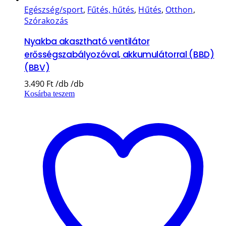
Egészség/sport
,
Fűtés, hűtés
,
Hűtés
,
Otthon
,
Szórakozás
Nyakba akasztható ventilátor
erősségszabályozóval, akkumulátorral (BBD)
(BBV)
3.490
Ft
Kosárba teszem