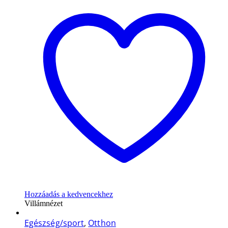
Hozzáadás a kedvencekhez
Villámnézet
Egészség/sport
,
Otthon