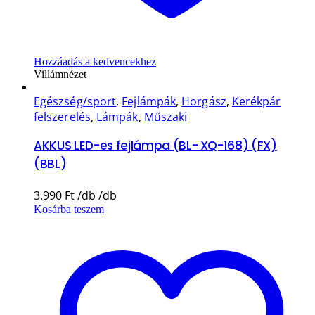
Hozzáadás a kedvencekhez
Villámnézet
Egészség/sport
,
Fejlámpák
,
Horgász
,
Kerékpár
felszerelés
,
Lámpák
,
Műszaki
AKKUS LED-es fejlámpa (BL- XQ-168) (FX)
(BBL)
3.990
Ft
Kosárba teszem