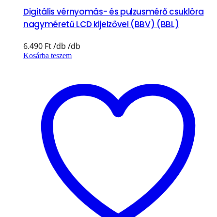
Digitális vérnyomás- és pulzusmérő csuklóra
nagyméretű LCD kijelzővel (BBV) (BBL)
6.490
Ft
Kosárba teszem