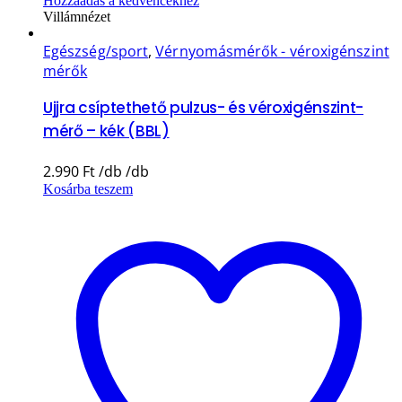
Hozzáadás a kedvencekhez
Villámnézet
Egészség/sport
,
Vérnyomásmérők - véroxigénszint
mérők
Ujjra csíptethető pulzus- és véroxigénszint-
mérő – kék (BBL)
2.990
Ft
Kosárba teszem