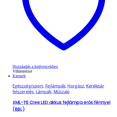
Hozzáadás a kedvencekhez
Villámnézet
Kiemelt
Egészség/sport
,
Fejlámpák
,
Horgász
,
Kerékpár
felszerelés
,
Lámpák
,
Műszaki
XML-T6 Cree LED akkus fejlámpa erős fénnyel
(BBL)