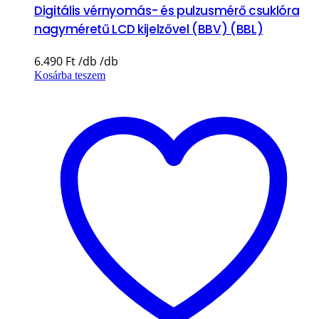
Digitális vérnyomás- és pulzusmérő csuklóra
nagyméretű LCD kijelzővel (BBV) (BBL)
6.490
Ft
Kosárba teszem