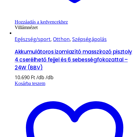
Hozzáadás a kedvencekhez
Villámnézet
Egészség/sport
,
Otthon
,
Szépségápolás
Akkumulátoros izomlazító masszírozó pisztoly
4 cserélhető fejjel és 6 sebességfokozattal –
24W (BBV)
10.690
Ft
Kosárba teszem