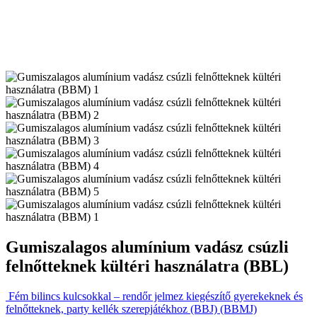
Gumiszalagos alumínium vadász csúzli
felnőtteknek kültéri használatra (BBL)
Fém bilincs kulcsokkal – rendőr jelmez kiegészítő gyerekeknek és
felnőtteknek, party kellék szerepjátékhoz (BBJ) (BBMJ)