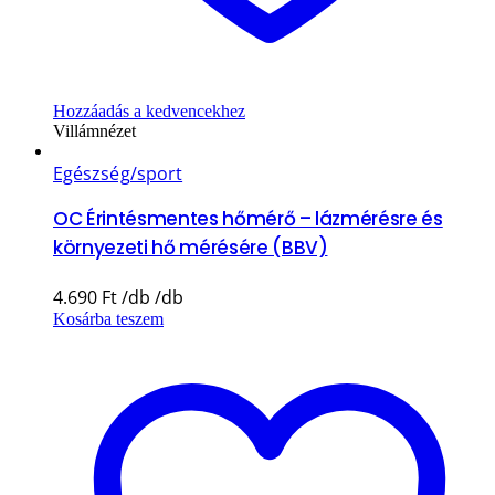
Hozzáadás a kedvencekhez
Villámnézet
Egészség/sport
OC Érintésmentes hőmérő – lázmérésre és
környezeti hő mérésére (BBV)
4.690
Ft
Kosárba teszem