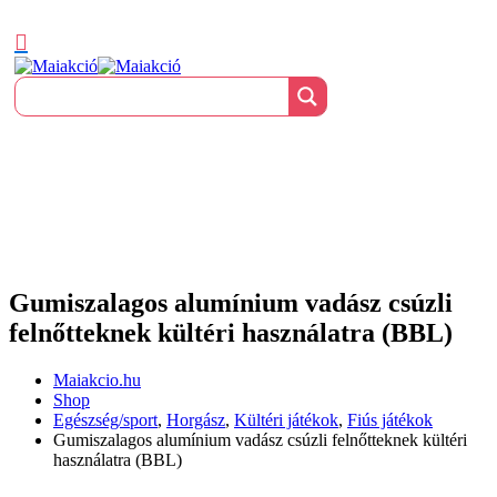
Gumiszalagos alumínium vadász csúzli
felnőtteknek kültéri használatra (BBL)
Maiakcio.hu
Shop
Egészség/sport
,
Horgász
,
Kültéri játékok
,
Fiús játékok
Gumiszalagos alumínium vadász csúzli felnőtteknek kültéri
használatra (BBL)