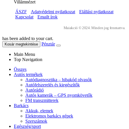
Villámnézet
ÁSZF
Adatvédelmi nyilatkozat
Elállási nyilatkozat
Kapcsolat
Emailt írok
Maiakció © 2024. Minden jog fenntartva.
has been added to your cart.
Pénztár
Kosár megtekintése
Main Menu
Top Navigation
Összes
Autós termékek
Autódiagnosztika – hibakód olvasók
Autófelszerelés és kiegészítők
Autórádió
Autós kamerák – GPS nyomkövetők
FM transzmitterek
Barkács
Akkuk, elemek
Elektromos barkács gépek
Szerszámok
Egészség/sport