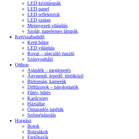
LED kézilámpák
LED panel
LED reflektorok
LED szalag
Mennyezeti világítás
Szolár, napelemes lámpák
Kert/szabadidő
Kerti bútor
LED világítás
Rovar – rágcsáló riasztó
Szúnyogháló
Otthon
Ajándék – meglepetés
Ágynemű, lepedő, törölköző
Biztonság, kamerák
Diffúzorok – párologtatók
Fűtés, hűtés
Karácsony
Háziállat
Öntapadós tapéták
Szépségápolás
Horgász
Botok
Botzsákok
Etetőhajók