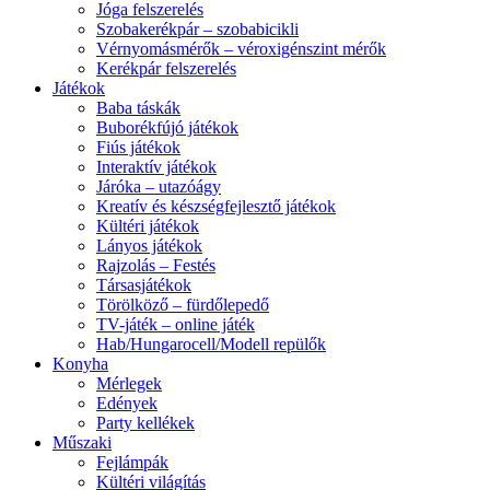
Jóga felszerelés
Szobakerékpár – szobabicikli
Vérnyomásmérők – véroxigénszint mérők
Kerékpár felszerelés
Játékok
Baba táskák
Buborékfújó játékok
Fiús játékok
Interaktív játékok
Járóka – utazóágy
Kreatív és készségfejlesztő játékok
Kültéri játékok
Lányos játékok
Rajzolás – Festés
Társasjátékok
Törölköző – fürdőlepedő
TV-játék – online játék
Hab/Hungarocell/Modell repülők
Konyha
Mérlegek
Edények
Party kellékek
Műszaki
Fejlámpák
Kültéri világítás