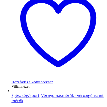
Hozzáadás a kedvencekhez
Villámnézet
Egészség/sport
,
Vérnyomásmérők - véroxigénszint
mérők