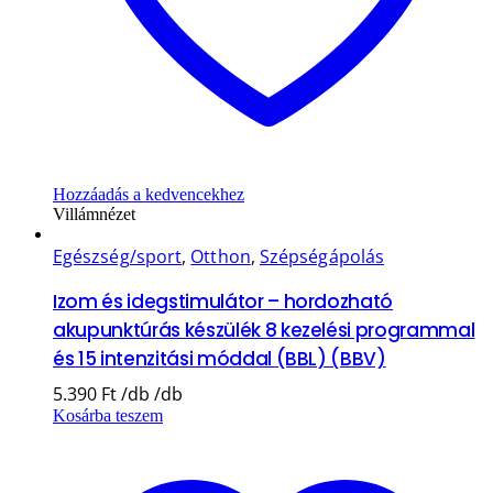
Hozzáadás a kedvencekhez
Villámnézet
Egészség/sport
,
Otthon
,
Szépségápolás
Izom és idegstimulátor – hordozható
akupunktúrás készülék 8 kezelési programmal
és 15 intenzitási móddal (BBL) (BBV)
5.390
Ft
Kosárba teszem