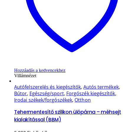
Hozzáadás a kedvencekhez
Villámnézet
Autófelszerelés és kiegészítők
,
Autós termékek
,
Bútor
,
Egészség/sport
,
Forgószék kiegészítők
,
Irodai székek/forgószékek
,
Otthon
Tehermentesítő szilikon ülőpárna – méhsejt
kialakítással (BBM)