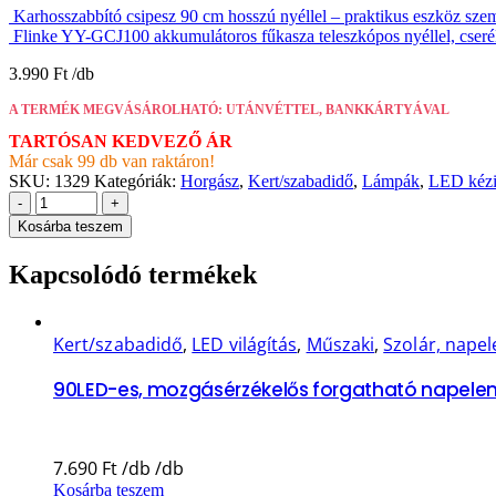
Karhosszabbító csipesz 90 cm hosszú nyéllel – praktikus eszköz sz
Flinke YY-GCJ100 akkumulátoros fűkasza teleszkópos nyéllel, cserél
3.990
Ft
A TERMÉK MEGVÁSÁROLHATÓ: UTÁNVÉTTEL, BANKKÁRTYÁVAL
TARTÓSAN KEDVEZŐ ÁR
Már csak 99 db van raktáron!
SKU:
1329
Kategóriák:
Horgász
,
Kert/szabadidő
,
Lámpák
,
LED kéz
-
+
Kosárba teszem
Kapcsolódó termékek
Kert/szabadidő
,
LED világítás
,
Műszaki
,
Szolár, nape
90LED-es, mozgásérzékelős forgatható napelem
7.690
Ft
Kosárba teszem