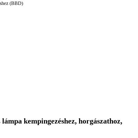
léshez (BBD)
s lámpa kempingezéshez, horgászathoz,