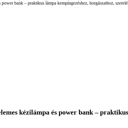
s power bank – praktikus lámpa kempingezéshez, horgászathoz, szere
elemes kézilámpa és power bank – praktiku