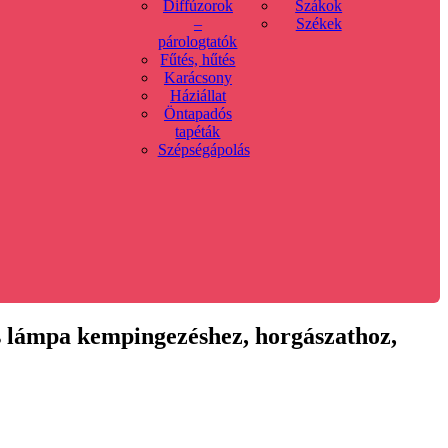
Diffúzorok
Szákok
–
Székek
párologtatók
Fűtés, hűtés
Karácsony
Háziállat
Öntapadós
tapéták
Szépségápolás
s lámpa kempingezéshez, horgászathoz,