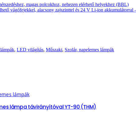
emétszedéshez, magas polcokhoz, nehezen elérhető helyekhez (BBL)
hető vágófejekkel, alacsony zajszinttel és 24 V Li-ion akkumulátorral
ilámpák
,
LED világítás
,
Műszaki
,
Szolár, napelemes lámpák
lemes lámpák
es lámpa távirányítóval YT-90 (THM)