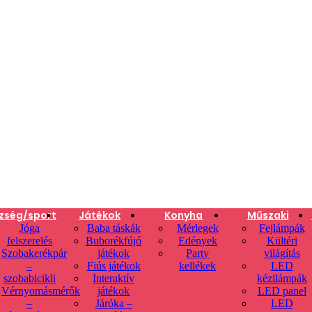
zség/sport
Játékok
Konyha
Műszaki
Jóga
Baba táskák
Mérlegek
Fejlámpák
felszerelés
Buborékfújó
Edények
Kültéri
Szobakerékpár
játékok
Party
világítás
–
Fiús játékok
kellékek
LED
szobabicikli
Interaktív
kézilámpák
Vérnyomásmérők
játékok
LED panel
–
Járóka –
LED