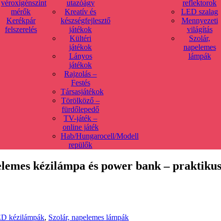
véroxigénszint
utazóágy
reflektorok
mérők
Kreatív és
LED szalag
Kerékpár
készségfejlesztő
Mennyezeti
felszerelés
játékok
világítás
Kültéri
Szolár,
játékok
napelemes
Lányos
lámpák
játékok
Rajzolás –
Festés
Társasjátékok
Törölköző –
fürdőlepedő
TV-játék –
online játék
Hab/Hungarocell/Modell
repülők
elemes kézilámpa és power bank – praktiku
D kézilámpák
,
Szolár, napelemes lámpák