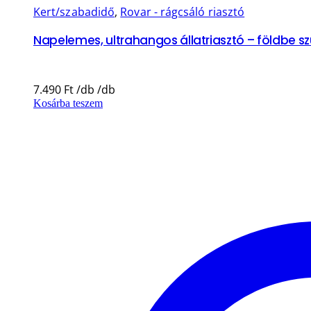
Kert/szabadidő
,
Rovar - rágcsáló riasztó
Napelemes, ultrahangos állatriasztó – földbe s
7.490
Ft
Kosárba teszem