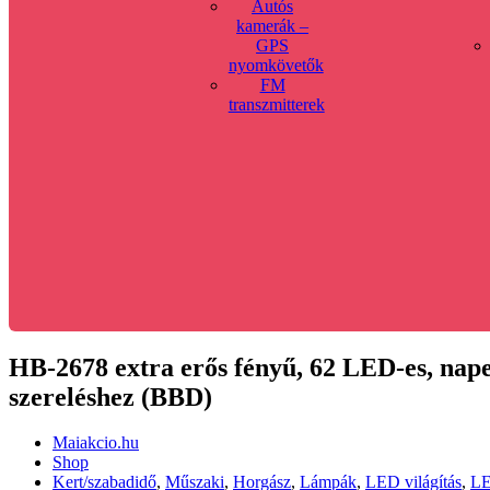
Autós
kamerák –
GPS
nyomkövetők
FM
transzmitterek
HB-2678 extra erős fényű, 62 LED-es, nap
szereléshez (BBD)
Maiakcio.hu
Shop
Kert/szabadidő
,
Műszaki
,
Horgász
,
Lámpák
,
LED világítás
,
LE