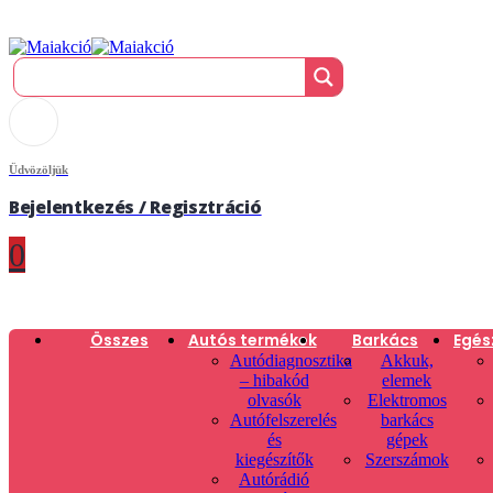
Üdvözöljük
Bejelentkezés / Regisztráció
0
Összes
Autós termékek
Barkács
Egés
Autódiagnosztika
Akkuk,
– hibakód
elemek
olvasók
Elektromos
Autófelszerelés
barkács
és
gépek
kiegészítők
Szerszámok
Autórádió