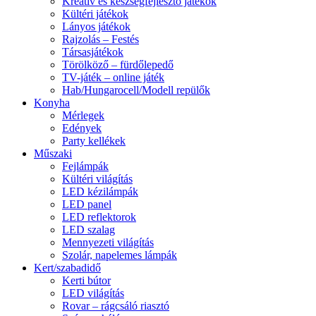
Kreatív és készségfejlesztő játékok
Kültéri játékok
Lányos játékok
Rajzolás – Festés
Társasjátékok
Törölköző – fürdőlepedő
TV-játék – online játék
Hab/Hungarocell/Modell repülők
Konyha
Mérlegek
Edények
Party kellékek
Műszaki
Fejlámpák
Kültéri világítás
LED kézilámpák
LED panel
LED reflektorok
LED szalag
Mennyezeti világítás
Szolár, napelemes lámpák
Kert/szabadidő
Kerti bútor
LED világítás
Rovar – rágcsáló riasztó