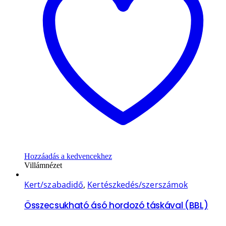
Hozzáadás a kedvencekhez
Villámnézet
Kert/szabadidő
,
Kertészkedés/szerszámok
Összecsukható ásó hordozó táskával (BBL)