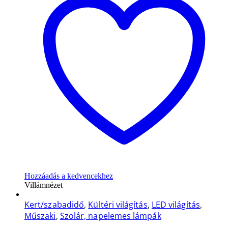
Hozzáadás a kedvencekhez
Villámnézet
Kert/szabadidő
,
Kültéri világítás
,
LED világítás
,
Műszaki
,
Szolár, napelemes lámpák