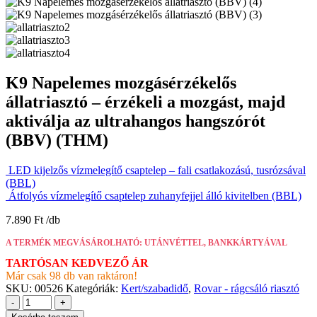
K9 Napelemes mozgásérzékelős
állatriasztó – érzékeli a mozgást, majd
aktiválja az ultrahangos hangszórót
(BBV) (THM)
LED kijelzős vízmelegítő csaptelep – fali csatlakozású, tusrózsával
(BBL)
Átfolyós vízmelegítő csaptelep zuhanyfejjel álló kivitelben (BBL)
7.890
Ft
A TERMÉK MEGVÁSÁROLHATÓ: UTÁNVÉTTEL, BANKKÁRTYÁVAL
TARTÓSAN KEDVEZŐ ÁR
Már csak 98 db van raktáron!
SKU:
00526
Kategóriák:
Kert/szabadidő
,
Rovar - rágcsáló riasztó
-
+