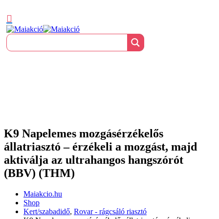
K9 Napelemes mozgásérzékelős
állatriasztó – érzékeli a mozgást, majd
aktiválja az ultrahangos hangszórót
(BBV) (THM)
Maiakcio.hu
Shop
Kert/szabadidő
,
Rovar - rágcsáló riasztó