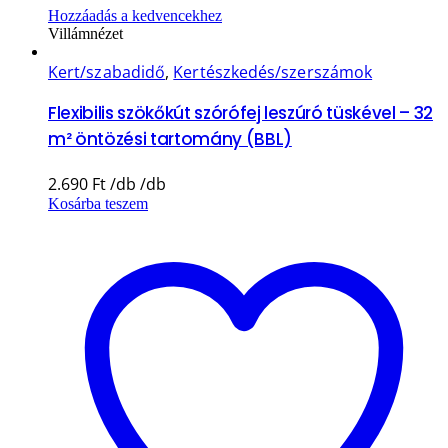
Hozzáadás a kedvencekhez
Villámnézet
Kert/szabadidő
,
Kertészkedés/szerszámok
Flexibilis szökőkút szórófej leszúró tüskével – 32
m² öntözési tartomány (BBL)
2.690
Ft
Kosárba teszem