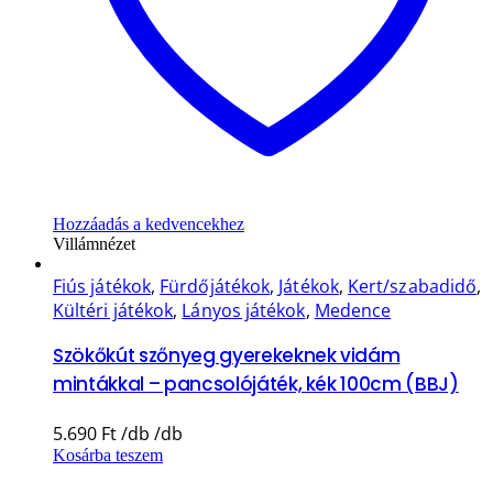
Hozzáadás a kedvencekhez
Villámnézet
Fiús játékok
,
Fürdőjátékok
,
Játékok
,
Kert/szabadidő
,
Kültéri játékok
,
Lányos játékok
,
Medence
Szökőkút szőnyeg gyerekeknek vidám
mintákkal – pancsolójáték, kék 100cm (BBJ)
5.690
Ft
Kosárba teszem