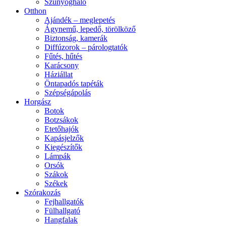
Szúnyogháló
Otthon
Ajándék – meglepetés
Ágynemű, lepedő, törölköző
Biztonság, kamerák
Diffúzorok – párologtatók
Fűtés, hűtés
Karácsony
Háziállat
Öntapadós tapéták
Szépségápolás
Horgász
Botok
Botzsákok
Etetőhajók
Kapásjelzők
Kiegészítők
Lámpák
Orsók
Szákok
Székek
Szórakozás
Fejhallgatók
Fülhallgató
Hangfalak