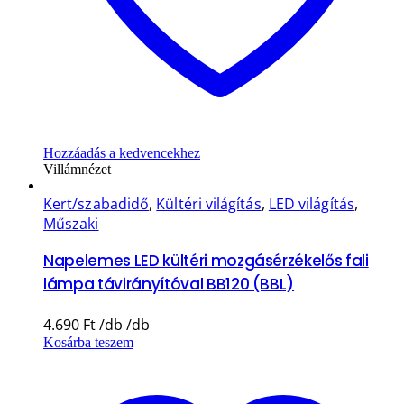
Hozzáadás a kedvencekhez
Villámnézet
Kert/szabadidő
,
Kültéri világítás
,
LED világítás
,
Műszaki
Napelemes LED kültéri mozgásérzékelős fali
lámpa távirányítóval BB120 (BBL)
4.690
Ft
Kosárba teszem