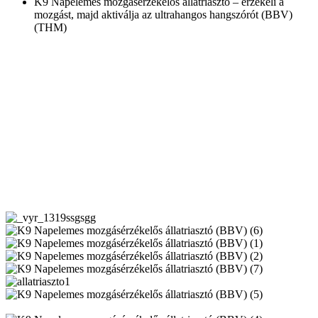
K9 Napelemes mozgásérzékelős állatriasztó – érzékeli a
mozgást, majd aktiválja az ultrahangos hangszórót (BBV)
(THM)