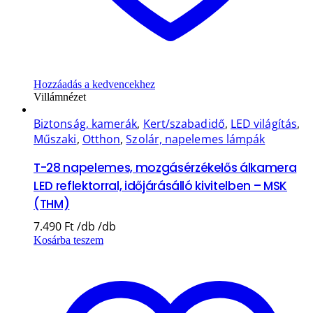
Hozzáadás a kedvencekhez
Villámnézet
Biztonság, kamerák
,
Kert/szabadidő
,
LED világítás
,
Műszaki
,
Otthon
,
Szolár, napelemes lámpák
T-28 napelemes, mozgásérzékelős álkamera
LED reflektorral, időjárásálló kivitelben – MSK
(THM)
7.490
Ft
Kosárba teszem