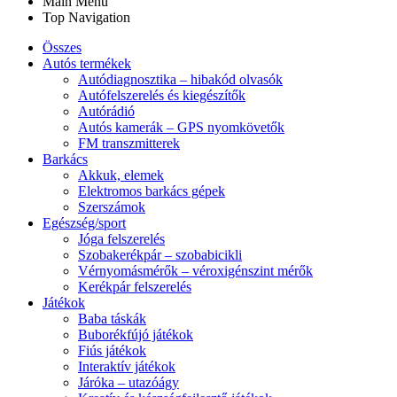
Main Menu
Top Navigation
Összes
Autós termékek
Autódiagnosztika – hibakód olvasók
Autófelszerelés és kiegészítők
Autórádió
Autós kamerák – GPS nyomkövetők
FM transzmitterek
Barkács
Akkuk, elemek
Elektromos barkács gépek
Szerszámok
Egészség/sport
Jóga felszerelés
Szobakerékpár – szobabicikli
Vérnyomásmérők – véroxigénszint mérők
Kerékpár felszerelés
Játékok
Baba táskák
Buborékfújó játékok
Fiús játékok
Interaktív játékok
Járóka – utazóágy