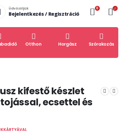
0
Üdvözöljük
Bejelentkezés / Regisztráció
abadidő
Otthon
Horgász
Szórakozás
usz kifestő készlet
tojással, ecsettel és
NKKÁRTYÁVAL