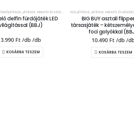
FÜRDŐJÁTÉKOK
,
JÁTÉKOK
,
KREATÍV ÉS KÉSZSÉGFEJLESZTŐ JÁTÉKOK
FIÚS JÁTÉKOK
,
JÁTÉKOK
,
KÜLTÉRI JÁTÉKOK
,
KREATÍV ÉS KÉSZSÉGFE
,
LÁNYO
elő delfin fürdőjáték LED
BIG BUY asztali flipper
világítással (BBJ)
társasjáték – kétszemélye
foci golyókkal (BB
3.990
Ft
10.490
Ft
KOSÁRBA TESZEM
KOSÁRBA TESZEM