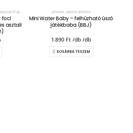
JLESZTŐ JÁTÉKOK
S JÁTÉKOK
,
TÁRSASJÁTÉKOK
JÁTÉKOK
,
LÁNYOS JÁTÉKOK
 foci
Mini Water Baby – felhúzható úszó
s asztali
játékbaba (BBJ)
J)
1.890
Ft
KOSÁRBA TESZEM
FIÚS
kas