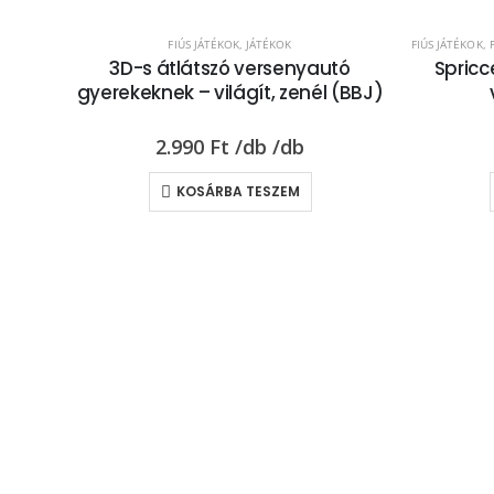
FIÚS JÁTÉKOK
,
JÁTÉKOK
FIÚS JÁTÉKOK
,
3D-s átlátszó versenyautó
Spricc
gyerekeknek – világít, zenél (BBJ)
2.990
Ft
KOSÁRBA TESZEM