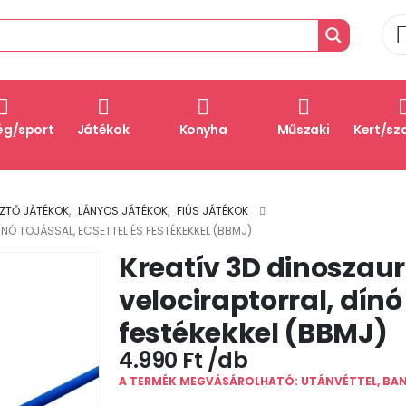
ég/sport
Játékok
Konyha
Műszaki
Kert/sz
SZTŐ JÁTÉKOK
,
LÁNYOS JÁTÉKOK
,
FIÚS JÁTÉKOK
NÓ TOJÁSSAL, ECSETTEL ÉS FESTÉKEKKEL (BBMJ)
Kreatív 3D dinoszaur
velociraptorral, dínó 
festékekkel (BBMJ)
4.990
Ft
A TERMÉK MEGVÁSÁROLHATÓ: UTÁNVÉTTEL, BA