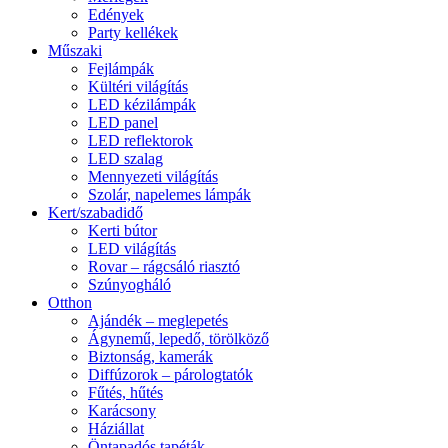
Edények
Party kellékek
Műszaki
Fejlámpák
Kültéri világítás
LED kézilámpák
LED panel
LED reflektorok
LED szalag
Mennyezeti világítás
Szolár, napelemes lámpák
Kert/szabadidő
Kerti bútor
LED világítás
Rovar – rágcsáló riasztó
Szúnyogháló
Otthon
Ajándék – meglepetés
Ágynemű, lepedő, törölköző
Biztonság, kamerák
Diffúzorok – párologtatók
Fűtés, hűtés
Karácsony
Háziállat
Öntapadós tapéták