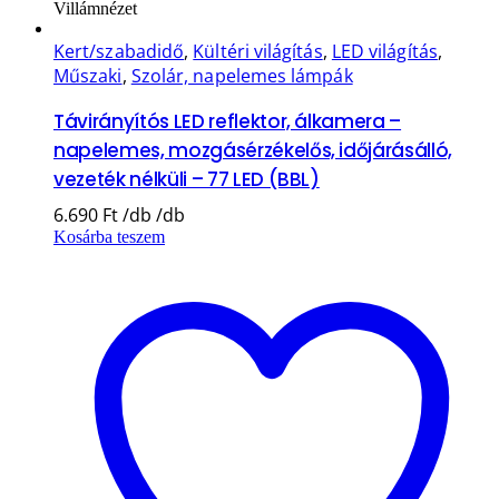
Villámnézet
Kert/szabadidő
,
Kültéri világítás
,
LED világítás
,
Műszaki
,
Szolár, napelemes lámpák
Távirányítós LED reflektor, álkamera –
napelemes, mozgásérzékelős, időjárásálló,
vezeték nélküli – 77 LED (BBL)
6.690
Ft
Kosárba teszem