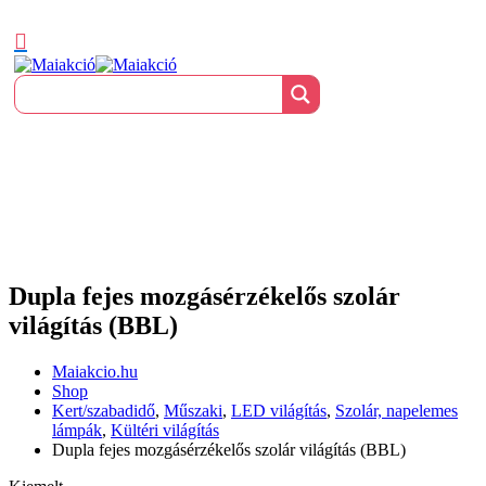
Dupla fejes mozgásérzékelős szolár
világítás (BBL)
Maiakcio.hu
Shop
Kert/szabadidő
,
Műszaki
,
LED világítás
,
Szolár, napelemes
lámpák
,
Kültéri világítás
Dupla fejes mozgásérzékelős szolár világítás (BBL)