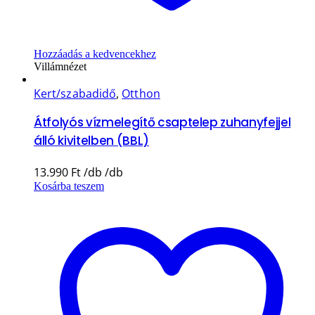
Hozzáadás a kedvencekhez
Villámnézet
Kert/szabadidő
,
Otthon
Átfolyós vízmelegítő csaptelep zuhanyfejjel
álló kivitelben (BBL)
13.990
Ft
Kosárba teszem