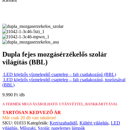
Kiemelt
Dupla fejes mozgásérzékelős szolár
világítás (BBL)
LED kijelzős vízmelegítő csaptelep – fali csatlakozású (BBL)
LED kijelzős vízmelegítő csaptelep – fali csatlakozású, tusrózsával
(BBL)
9.990
Ft
A TERMÉK MEGVÁSÁROLHATÓ: UTÁNVÉTTEL, BANKKÁRTYÁVAL
TARTÓSAN KEDVEZŐ ÁR
Már csak 20 db van raktáron!
SKU:
01033
Kategóriák:
Kert/szabadidő
,
Kültéri világítás
,
LED
világítás
,
Műszaki
,
Szolár, napelemes lámpák