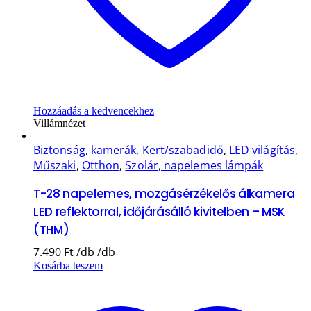
Hozzáadás a kedvencekhez
Villámnézet
Biztonság, kamerák
,
Kert/szabadidő
,
LED világítás
,
Műszaki
,
Otthon
,
Szolár, napelemes lámpák
T-28 napelemes, mozgásérzékelős álkamera
LED reflektorral, időjárásálló kivitelben – MSK
(THM)
7.490
Ft
Kosárba teszem