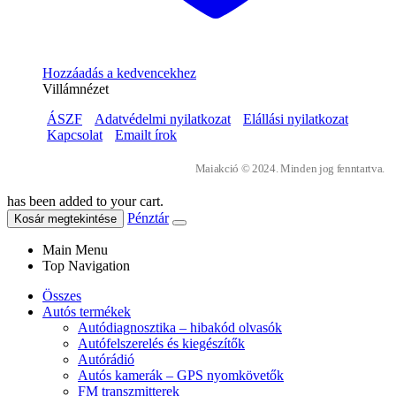
Hozzáadás a kedvencekhez
Villámnézet
ÁSZF
Adatvédelmi nyilatkozat
Elállási nyilatkozat
Kapcsolat
Emailt írok
Maiakció © 2024. Minden jog fenntartva.
has been added to your cart.
Pénztár
Kosár megtekintése
Main Menu
Top Navigation
Összes
Autós termékek
Autódiagnosztika – hibakód olvasók
Autófelszerelés és kiegészítők
Autórádió
Autós kamerák – GPS nyomkövetők
FM transzmitterek