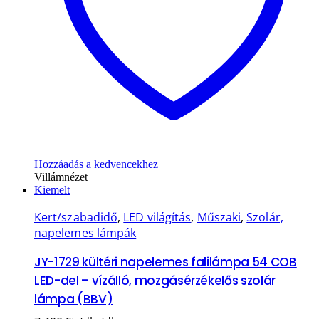
Hozzáadás a kedvencekhez
Villámnézet
Kiemelt
Kert/szabadidő
,
LED világítás
,
Műszaki
,
Szolár,
napelemes lámpák
JY-1729 kültéri napelemes falilámpa 54 COB
LED-del – vízálló, mozgásérzékelős szolár
lámpa (BBV)