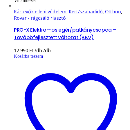
Villámnézet
Kártevők elleni védelem
,
Kert/szabadidő
,
Otthon
,
Rovar - rágcsáló riasztó
PRO-X Elektromos egér/patkánycsapda –
Továbbfejlesztett változat (BBV)
12.990
Ft
Kosárba teszem