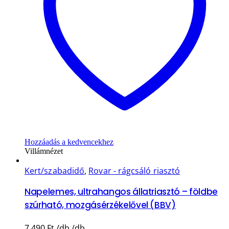
Hozzáadás a kedvencekhez
Villámnézet
Kert/szabadidő
,
Rovar - rágcsáló riasztó
Napelemes, ultrahangos állatriasztó – földbe
szúrható, mozgásérzékelővel (BBV)
7.490
Ft