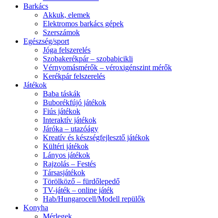
Barkács
Akkuk, elemek
Elektromos barkács gépek
Szerszámok
Egészség/sport
Jóga felszerelés
Szobakerékpár – szobabicikli
Vérnyomásmérők – véroxigénszint mérők
Kerékpár felszerelés
Játékok
Baba táskák
Buborékfújó játékok
Fiús játékok
Interaktív játékok
Járóka – utazóágy
Kreatív és készségfejlesztő játékok
Kültéri játékok
Lányos játékok
Rajzolás – Festés
Társasjátékok
Törölköző – fürdőlepedő
TV-játék – online játék
Hab/Hungarocell/Modell repülők
Konyha
Mérlegek