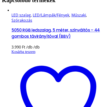
Kapcsolódó termékek
LED szalag
,
LED/Lámpák/Fények
,
Műszaki
,
Szórakozás
5050 RGB ledszalag, 5 méter, színváltós – 44
gombos távirányítóval (BBV)
3.990
Ft
Kosárba teszem