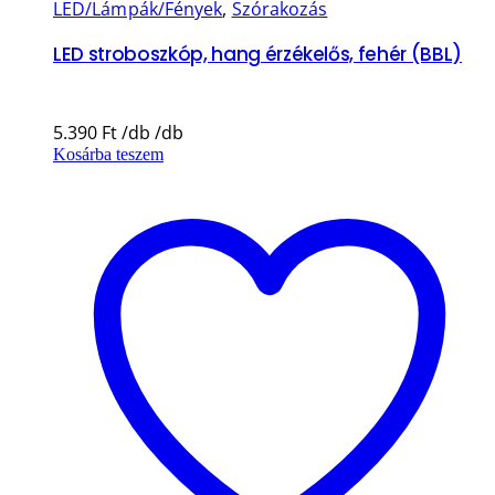
LED/Lámpák/Fények
,
Szórakozás
LED stroboszkóp, hang érzékelős, fehér (BBL)
5.390
Ft
Kosárba teszem