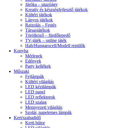
Járóka – utazóágy
Kreatív és készségfejlesztő játékok
Kültéri játékok
Lányos játékok
Rajzolás – Festés
Társasjátékok
Törölköző – fürdőlepedő
TV-játék – online játék
Hab/Hungarocell/Modell repülők
Konyha
Mérlegek
Edények
Party kellékek
Műszaki
Fejlámpák
Kültéri világítás
LED kézilámpák
LED panel
LED reflektorok
LED szalag
Mennyezeti világítás
Szolár, napelemes lámpák
Kert/szabadidő
Kerti bútor
LED világítás