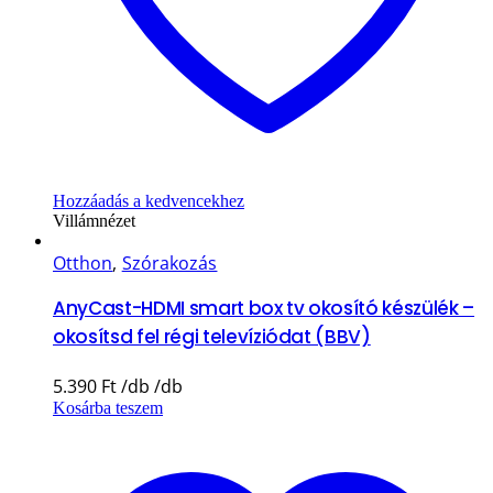
Hozzáadás a kedvencekhez
Villámnézet
Otthon
,
Szórakozás
AnyCast-HDMI smart box tv okosító készülék –
okosítsd fel régi televíziódat (BBV)
5.390
Ft
Kosárba teszem