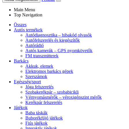
Main Menu
Top Navigation
Összes
Autós termékek
Autódiagnosztika – hibakód olvasók
Autófelszerelés és kiegészítők
Autórádió
Autós kamerák – GPS nyomkövetők
FM transzmitterek
Barkács
Akkuk, elemek
Elektromos barkács gépek
Szerszámok
Egészség/sport
Jóga felszerelés
Szobakerékpár – szobabicikli
Vérnyomásmérők – véroxigénszint mérők
Kerékpár felszerelés
Játékok
Baba táskák
Buborékfújó játékok
Fiús játékok
Interaktív játékok