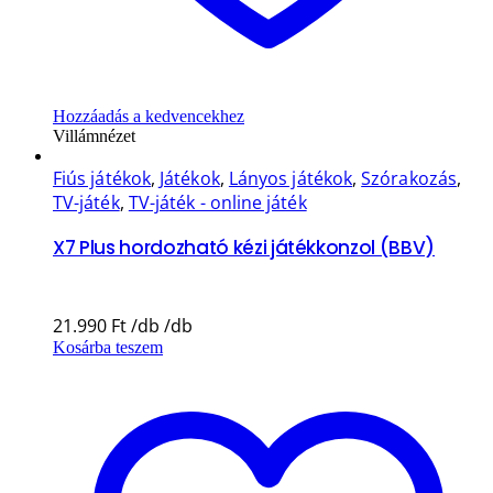
Hozzáadás a kedvencekhez
Villámnézet
Fiús játékok
,
Játékok
,
Lányos játékok
,
Szórakozás
,
TV-játék
,
TV-játék - online játék
X7 Plus hordozható kézi játékkonzol (BBV)
21.990
Ft
Kosárba teszem