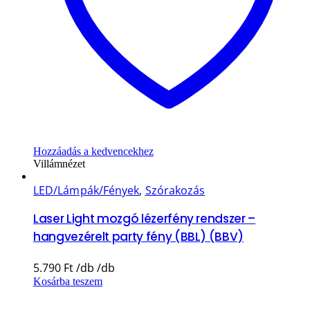
Hozzáadás a kedvencekhez
Villámnézet
LED/Lámpák/Fények
,
Szórakozás
Laser Light mozgó lézerfény rendszer –
hangvezérelt party fény (BBL) (BBV)
5.790
Ft
Kosárba teszem