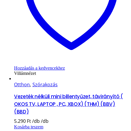
Hozzáadás a kedvencekhez
Villámnézet
Otthon
,
Szórakozás
Vezeték nélküli mini billentyűzet, távirányító (
OKOS TV, LAPTOP , PC, XBOX) (THM) (BBV)
(BBD)
5.290
Ft
Kosárba teszem