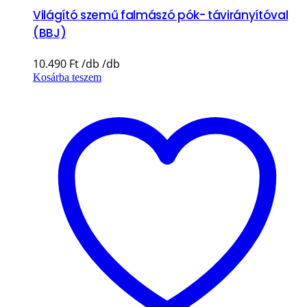
Világító szemű falmászó pók- távirányítóval
(BBJ)
10.490
Ft
Kosárba teszem