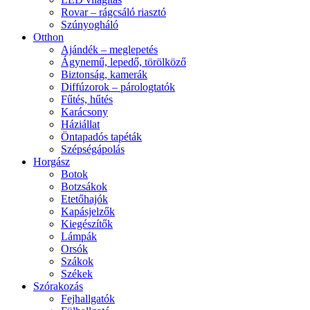
Rovar – rágcsáló riasztó
Szúnyogháló
Otthon
Ajándék – meglepetés
Ágynemű, lepedő, törölköző
Biztonság, kamerák
Diffúzorok – párologtatók
Fűtés, hűtés
Karácsony
Háziállat
Öntapadós tapéták
Szépségápolás
Horgász
Botok
Botzsákok
Etetőhajók
Kapásjelzők
Kiegészítők
Lámpák
Orsók
Szákok
Székek
Szórakozás
Fejhallgatók