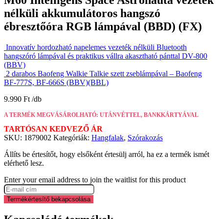
nélküli akkumulátoros hangszó
ébresztőóra RGB lámpával (BBD) (FX)
Innovatív hordozható napelemes vezeték nélküli Bluetooth
hangszóró lámpával és praktikus vállra akasztható pánttal DV-800
(BBV)
2 darabos Baofeng Walkie Talkie szett zseblámpával – Baofeng
BF-777S, BF-666S (BBV)(BBL)
9.990
Ft
A TERMÉK MEGVÁSÁROLHATÓ: UTÁNVÉTTEL, BANKKÁRTYÁVAL
TARTÓSAN KEDVEZŐ ÁR
SKU:
1879002
Kategóriák:
Hangfalak
,
Szórakozás
Állíts be értesítőt, hogy elsőként értesülj arról, ha ez a termék ismét
elérhető lesz.
Enter your email address to join the waitlist for this product
Termékértesítő bekapcsolása