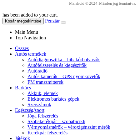
Maiakció © 2024. Minden jog fenntartva.
has been added to your cart.
Pénztár
Kosár megtekintése
Main Menu
Top Navigation
Összes
Autós termékek
Autódiagnosztika – hibakód olvasók
Autófelszerelés és kiegészítők
Autórádió
Autós kamerák – GPS nyomkövetők
FM transzmitterek
Barkács
Akkuk, elemek
Elektromos barkács gépek
Szerszámok
Egészség/sport
Jóga felszerelés
Szobakerékpár – szobabicikli
Vérnyomásmérők – véroxigénszint mérők
Kerékpár felszerelés
Játékok