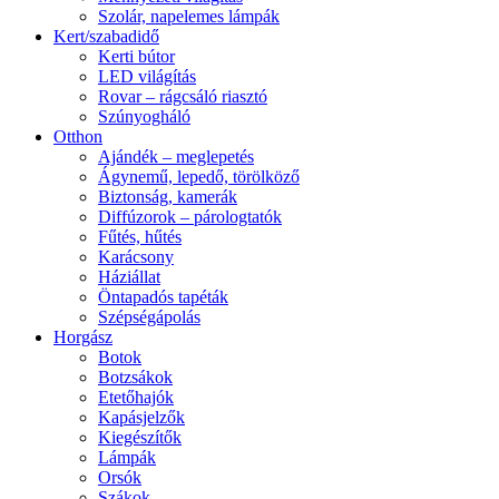
Szolár, napelemes lámpák
Kert/szabadidő
Kerti bútor
LED világítás
Rovar – rágcsáló riasztó
Szúnyogháló
Otthon
Ajándék – meglepetés
Ágynemű, lepedő, törölköző
Biztonság, kamerák
Diffúzorok – párologtatók
Fűtés, hűtés
Karácsony
Háziállat
Öntapadós tapéták
Szépségápolás
Horgász
Botok
Botzsákok
Etetőhajók
Kapásjelzők
Kiegészítők
Lámpák
Orsók
Szákok