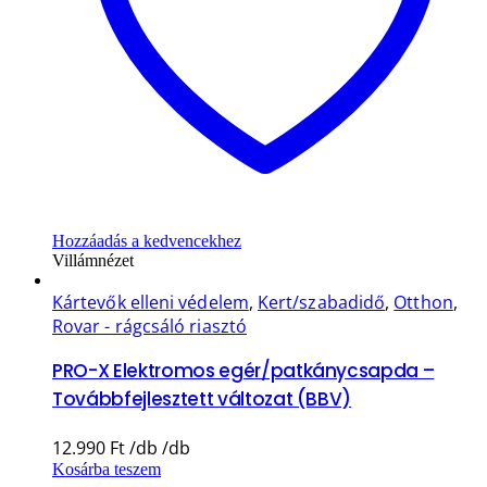
Hozzáadás a kedvencekhez
Villámnézet
Kártevők elleni védelem
,
Kert/szabadidő
,
Otthon
,
Rovar - rágcsáló riasztó
PRO-X Elektromos egér/patkánycsapda –
Továbbfejlesztett változat (BBV)
12.990
Ft
Kosárba teszem