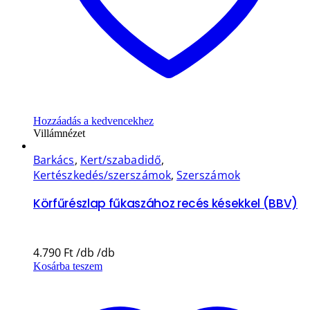
Hozzáadás a kedvencekhez
Villámnézet
Barkács
,
Kert/szabadidő
,
Kertészkedés/szerszámok
,
Szerszámok
Körfűrészlap fűkaszához recés késekkel (BBV)
4.790
Ft
Kosárba teszem