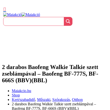
2 darabos Baofeng Walkie Talkie szett
zseblámpával – Baofeng BF-777S, BF-
666S (BBV)(BBL)
Maiakcio.hu
Shop
Kert/szabadidő
,
Műszaki
,
Szórakozás
,
Otthon
2 darabos Baofeng Walkie Talkie szett zseblámpával –
Baofeng BF-777S, BF-666S (BBV)(BBL)