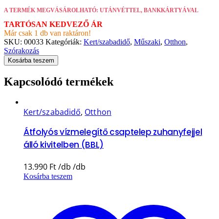
A TERMÉK MEGVÁSÁROLHATÓ: UTÁNVÉTTEL, BANKKÁRTYÁVAL
TARTÓSAN KEDVEZŐ ÁR
Már csak 1 db van raktáron!
SKU:
00033
Kategóriák:
Kert/szabadidő
,
Műszaki
,
Otthon
,
Szórakozás
Kosárba teszem
Kapcsolódó termékek
Kert/szabadidő
,
Otthon
Átfolyós vízmelegítő csaptelep zuhanyfejjel
álló kivitelben (BBL)
13.990
Ft
Kosárba teszem