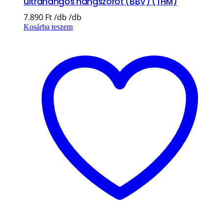
ultrahangos hangszórót (BBV) (THM)
7.890
Ft
Kosárba teszem