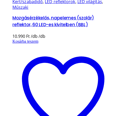
Kert/szabadidő
,
LED reflektorok
,
LED világítás
,
Műszaki
Mozgásérzékelős, napelemes (szolár)
reflektor, 60 LED-es kivitelben (BBL)
10.990
Ft
Kosárba teszem