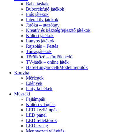
Baba táskák
Buborékfújó játékok
Fiús játékok
Interaktív játékok
Járóka – utazóágy
Kreatív és készségfejlesztő játékok
Kültéri játékok
Lányos játékok
Rajzolás – Festés
Társasjátékok
Törölköző – fürdőlepedő
TV-játék – online játék
Hab/Hungarocell/Modell repülők
Konyha
Mérlegek
Edények
Party kellékek
Műszaki
Fejlámpák
Kültéri világítás
LED kézilámpák
LED panel
LED reflektorok
LED szalag
Mennyezeti világítás