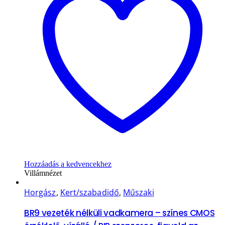
Hozzáadás a kedvencekhez
Villámnézet
Horgász
,
Kert/szabadidő
,
Műszaki
BR9 vezeték nélküli vadkamera – színes CMOS