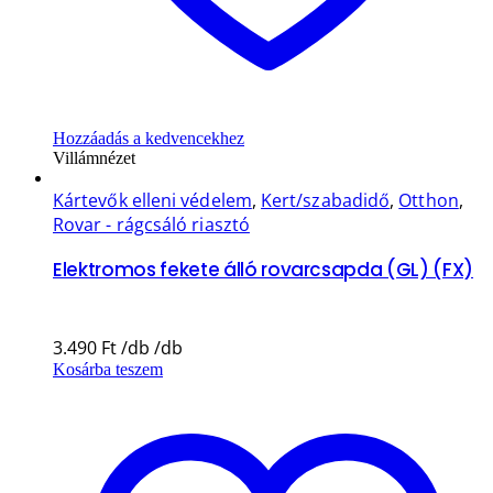
Hozzáadás a kedvencekhez
Villámnézet
Kártevők elleni védelem
,
Kert/szabadidő
,
Otthon
,
Rovar - rágcsáló riasztó
Elektromos fekete álló rovarcsapda (GL) (FX)
3.490
Ft
Kosárba teszem