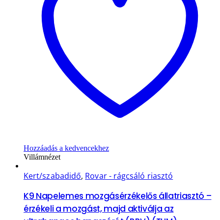
Hozzáadás a kedvencekhez
Villámnézet
Kert/szabadidő
,
Rovar - rágcsáló riasztó
K9 Napelemes mozgásérzékelős állatriasztó –
érzékeli a mozgást, majd aktiválja az