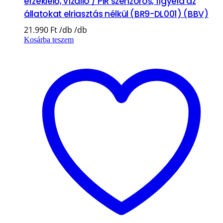
érzéklelő, vízálló / PIR szenzoros, figyeld az
állatokat elriasztás nélkül (BR9-DL001) (BBV)
21.990
Ft
Kosárba teszem