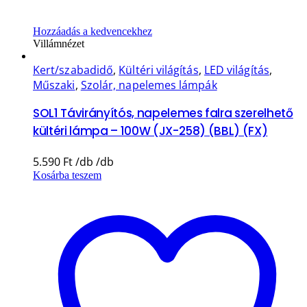
Hozzáadás a kedvencekhez
Villámnézet
Kert/szabadidő
,
Kültéri világítás
,
LED világítás
,
Műszaki
,
Szolár, napelemes lámpák
SOL1 Távirányítós, napelemes falra szerelhető
kültéri lámpa – 100W (JX-258) (BBL) (FX)
5.590
Ft
Kosárba teszem