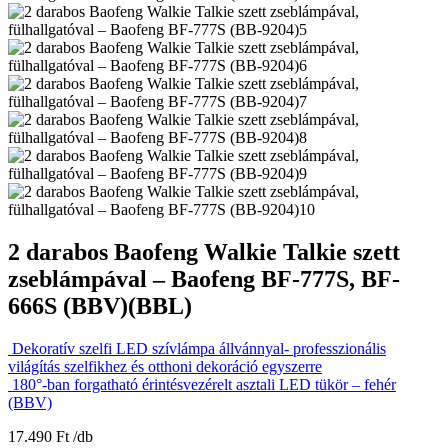
2 darabos Baofeng Walkie Talkie szett
zseblámpával – Baofeng BF-777S, BF-
666S (BBV)(BBL)
Dekoratív szelfi LED szívlámpa állvánnyal- professzionális
világítás szelfikhez és otthoni dekoráció egyszerre
180°-ban forgatható érintésvezérelt asztali LED tükör – fehér
(BBV)
17.490
Ft