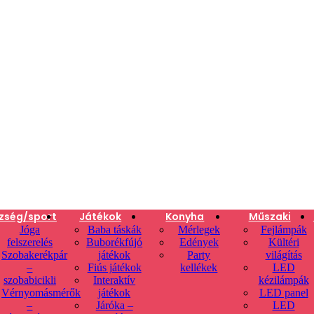
zség/sport
Játékok
Konyha
Műszaki
Jóga
Baba táskák
Mérlegek
Fejlámpák
felszerelés
Buborékfújó
Edények
Kültéri
Szobakerékpár
játékok
Party
világítás
–
Fiús játékok
kellékek
LED
szobabicikli
Interaktív
kézilámpák
Vérnyomásmérők
játékok
LED panel
–
Járóka –
LED