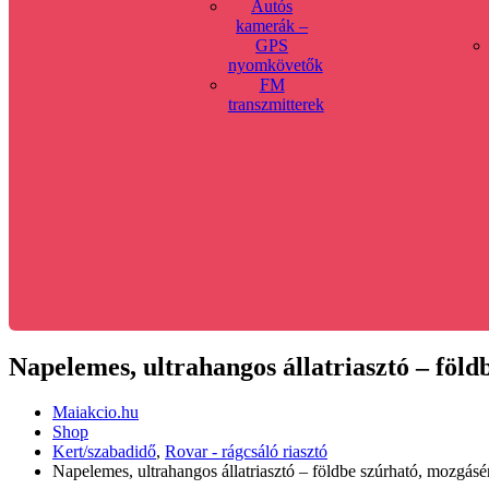
Autós
kamerák –
GPS
nyomkövetők
FM
transzmitterek
Napelemes, ultrahangos állatriasztó – föl
Maiakcio.hu
Shop
Kert/szabadidő
,
Rovar - rágcsáló riasztó
Napelemes, ultrahangos állatriasztó – földbe szúrható, mozgás