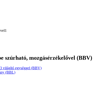
dbe szúrható, mozgásérzékelővel (BBV)
3 világító egységgel (BBV)
mány (BBL)