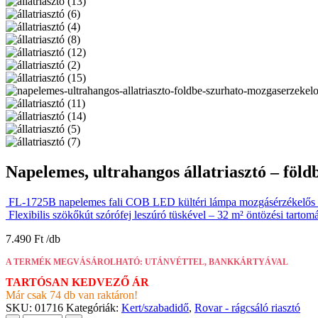
Napelemes, ultrahangos állatriasztó – föl
FL-1725B napelemes fali COB LED kültéri lámpa mozgásérzékelős 
Flexibilis szökőkút szórófej leszúró tüskével – 32 m² öntözési tarto
7.490
Ft
A TERMÉK MEGVÁSÁROLHATÓ: UTÁNVÉTTEL, BANKKÁRTYÁVAL
TARTÓSAN KEDVEZŐ ÁR
Már csak 74 db van raktáron!
SKU:
01716
Kategóriák:
Kert/szabadidő
,
Rovar - rágcsáló riasztó