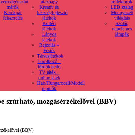
véroxigénszint
utazóágy
reflektorok
mérők
Kreatív és
LED szalag
Kerékpár
készségfejlesztő
Mennyezeti
felszerelés
játékok
világítás
Kültéri
Szolár,
játékok
napelemes
Lányos
lámpák
játékok
Rajzolás –
Festés
Társasjátékok
Törölköző –
fürdőlepedő
TV-játék –
online játék
Hab/Hungarocell/Modell
repülők
dbe szúrható, mozgásérzékelővel (BBV)
érzékelővel (BBV)