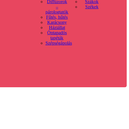
Diffúzorok
Szákok
–
Székek
párologtatók
Fűtés, hűtés
Karácsony
Háziállat
Öntapadós
tapéták
Szépségápolás