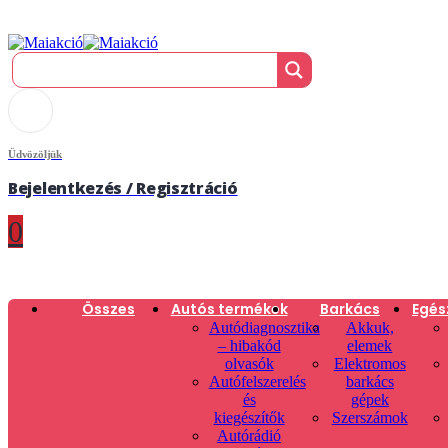
Üdvözöljük
Bejelentkezés / Regisztráció
0
Összes
Autós termékek
Barkács
Egés
Autódiagnosztika
Akkuk,
– hibakód
elemek
olvasók
Elektromos
Autófelszerelés
barkács
és
gépek
kiegészítők
Szerszámok
Autórádió