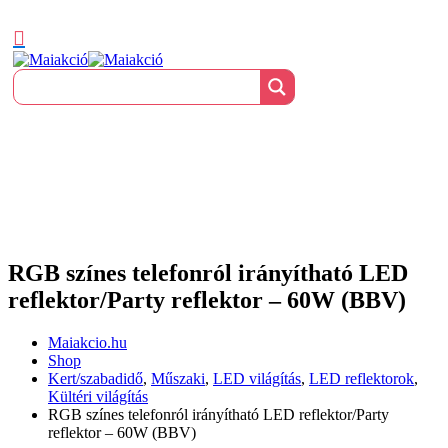
RGB színes telefonról irányítható LED
reflektor/Party reflektor – 60W (BBV)
Maiakcio.hu
Shop
Kert/szabadidő
,
Műszaki
,
LED világítás
,
LED reflektorok
,
Kültéri világítás
RGB színes telefonról irányítható LED reflektor/Party
reflektor – 60W (BBV)