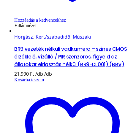
Hozzáadás a kedvencekhez
Villámnézet
Horgász
,
Kert/szabadidő
,
Műszaki
BR9 vezeték nélküli vadkamera – színes CMOS
érzéklelő, vízálló / PIR szenzoros, figyeld az
állatokat elriasztás nélkül (BR9-DL001) (BBV)
21.990
Ft
Kosárba teszem