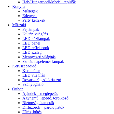
Hab/Hungarocell/Modell repülők
Konyha
Mérlegek
Edények
Party kellékek
Műszaki
Fejlámpák
Kültéri világítás
LED kézilámpák
LED panel
LED reflektorok
LED szalag
Mennyezeti világítás
Szolár, napelemes lámpák
Kert/szabadidő
Kerti bútor
LED világítás
Rovar – rágcsáló riasztó
Szúnyogháló
Otthon
Ajándék – meglepetés
Ágynemű, lepedő, törölköző
Biztonság, kamerák
Diffúzorok – párologtatók
Fűtés, hűtés