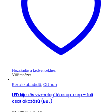
Hozzáadás a kedvencekhez
Villámnézet
Kert/szabadidő
,
Otthon
LED kijelzős vízmelegítő csaptelep – fali
csatlakozású (BBL)