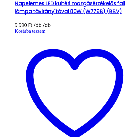
Napelemes LED kültéri mozgásérzékelős fali
lámpa távirányítóval 80W (W779B) (BBV)
9.990
Ft
Kosárba teszem