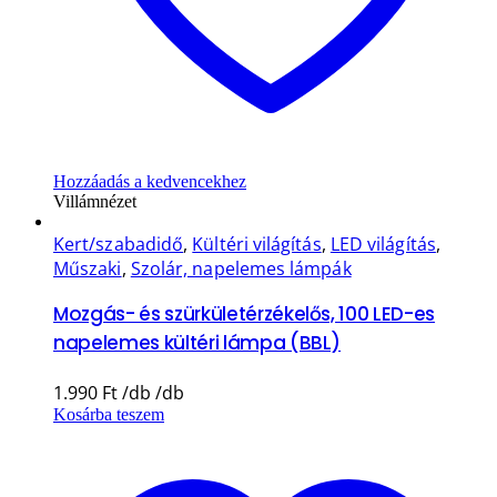
Hozzáadás a kedvencekhez
Villámnézet
Kert/szabadidő
,
Kültéri világítás
,
LED világítás
,
Műszaki
,
Szolár, napelemes lámpák
Mozgás- és szürkületérzékelős, 100 LED-es
napelemes kültéri lámpa (BBL)
1.990
Ft
Kosárba teszem