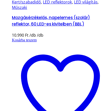
Kert/szabadidő
,
LED reflektorok
,
LED világítás
,
Műszaki
Mozgásérzékelős, napelemes (szolár)
reflektor, 60 LED-es kivitelben (BBL)
10.990
Ft
Kosárba teszem