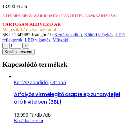
13.990
Ft
A TERMÉK MEGVÁSÁROLHATÓ: UTÁNVÉTTEL, BANKKÁRTYÁVAL
TARTÓSAN KEDVEZŐ ÁR
Már csak 17 db van raktáron!
SKU:
2347682
Kategóriák:
Kert/szabadidő
,
Kültéri világítás
,
LED
reflektorok
,
LED világítás
,
Műszaki
-
+
Kosárba teszem
Kapcsolódó termékek
Kert/szabadidő
,
Otthon
Átfolyós vízmelegítő csaptelep zuhanyfejjel
álló kivitelben (BBL)
13.990
Ft
Kosárba teszem