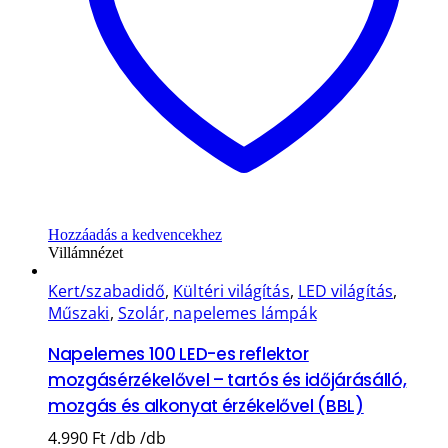
Hozzáadás a kedvencekhez
Villámnézet
Kert/szabadidő
,
Kültéri világítás
,
LED világítás
,
Műszaki
,
Szolár, napelemes lámpák
Napelemes 100 LED-es reflektor
mozgásérzékelővel – tartós és időjárásálló,
mozgás és alkonyat érzékelővel (BBL)
4.990
Ft