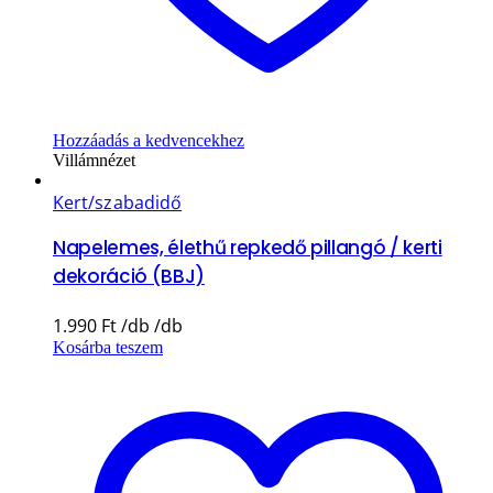
Hozzáadás a kedvencekhez
Villámnézet
Kert/szabadidő
Napelemes, élethű repkedő pillangó / kerti
dekoráció (BBJ)
1.990
Ft
Kosárba teszem