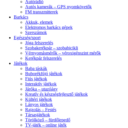
Autórádió
Autós kamerák – GPS nyomkövetők
FM transzmitterek
Barkács
Akkuk, elemek
Elektromos barkács gépek
Szerszámok
Egészség/sport
Jóga felszerelés
Szobakerékpár – szobabicikli
Vérnyomásmérők – véroxigénszint mérők
Kerékpár felszerelés
Játékok
Baba táskák
Buborékfújó játékok
Fiús játékok
Interaktív játékok
Járóka – utazóágy
Kreatív és készségfejlesztő játékok
Kültéri játékok
Lányos játékok
Rajzolás – Festés
Társasjátékok
Törölköző – fürdőlepedő
TV-játék – online játék