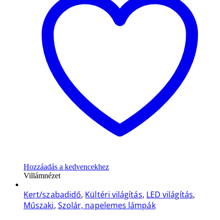
Hozzáadás a kedvencekhez
Villámnézet
Kert/szabadidő
,
Kültéri világítás
,
LED világítás
,
Műszaki
,
Szolár, napelemes lámpák