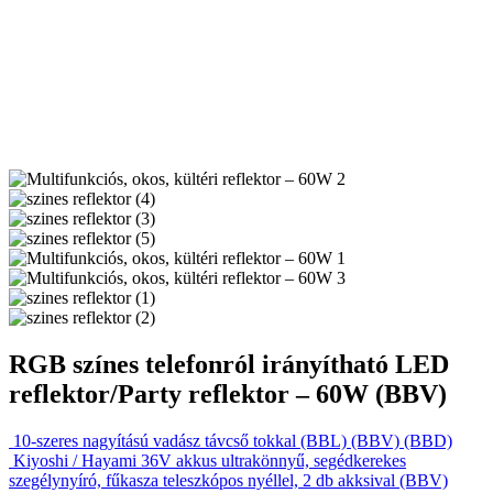
RGB színes telefonról irányítható LED
reflektor/Party reflektor – 60W (BBV)
10-szeres nagyítású vadász távcső tokkal (BBL) (BBV) (BBD)
Kiyoshi / Hayami 36V akkus ultrakönnyű, segédkerekes
szegélynyíró, fűkasza teleszkópos nyéllel, 2 db akksival (BBV)