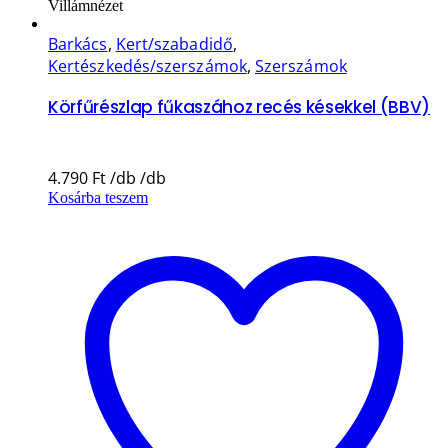
Villámnézet
Barkács
,
Kert/szabadidő
,
Kertészkedés/szerszámok
,
Szerszámok
Körfűrészlap fűkaszához recés késekkel (BBV)
4.790
Ft
Kosárba teszem