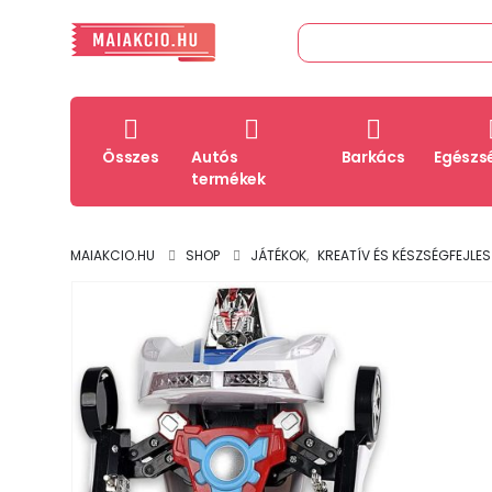
Összes
Autós
Barkács
Egészs
termékek
MAIAKCIO.HU
SHOP
JÁTÉKOK
,
KREATÍV ÉS KÉSZSÉGFEJLE