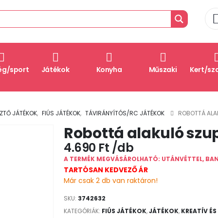
ég/sport
Játékok
Konyha
Műszaki
Kert/sz
SZTŐ JÁTÉKOK
,
FIÚS JÁTÉKOK
,
TÁVIRÁNYÍTÓS/RC JÁTÉKOK
ROBOTTÁ ALA
Robottá alakuló szu
4.690
Ft
A TERMÉK MEGVÁSÁROLHATÓ: UTÁNVÉTTEL, BA
TARTÓSAN KEDVEZŐ ÁR
Már csak 2 db van raktáron!
SKU:
3742632
KATEGÓRIÁK:
FIÚS JÁTÉKOK
,
JÁTÉKOK
,
KREATÍV ÉS