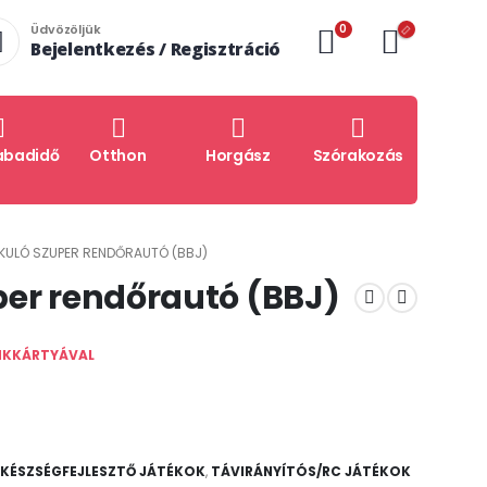
0
Üdvözöljük
Bejelentkezés / Regisztráció
abadidő
Otthon
Horgász
Szórakozás
KULÓ SZUPER RENDŐRAUTÓ (BBJ)
per rendőrautó (BBJ)
NKKÁRTYÁVAL
 KÉSZSÉGFEJLESZTŐ JÁTÉKOK
,
TÁVIRÁNYÍTÓS/RC JÁTÉKOK