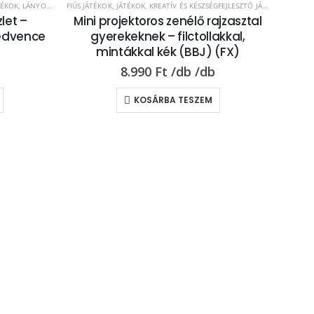
TÉKOK
,
LÁNYOS JÁTÉKOK
FIÚS JÁTÉKOK
,
JÁTÉKOK
,
KREATÍV ÉS KÉSZSÉGFEJLESZTŐ JÁTÉKOK
,
LÁNYOS
let –
Mini projektoros zenélő rajzasztal
kedvence
gyerekeknek – filctollakkal,
mintákkal kék (BBJ) (FX)
8.990
Ft
KOSÁRBA TESZEM
LED-e