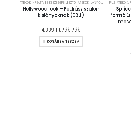
JÁTÉKOK
,
KREATÍV ÉS KÉSZSÉGFEJLESZTŐ JÁTÉKOK
,
LÁNYOS JÁTÉKOK
FIÚS JÁTÉKOK
,
Hollywood look – Fodrász szalon
Spric
kislányoknak (BBJ)
formájú 
mosol
4.999
Ft
KOSÁRBA TESZEM