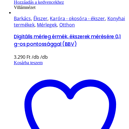
Hozzáadás a kedvencekhez
Villámnézet
Barkács
,
Ékszer
,
Karóra - okosóra - ékszer
,
Konyhai
termékek
,
Mérlegek
,
Otthon
Digitális mérleg érmék, ékszerek mérésére 0,1
g-os pontossággal (BBV)
3.290
Ft
Kosárba teszem