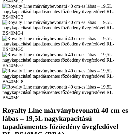
Royalty Line márványbevonatú 40 cm-es
lábas – 19,5L nagykapacitású
tapadásmentes főzőedény üvegfedővel