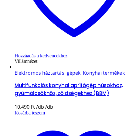
Hozzáadás a kedvencekhez
Villámnézet
Elektromos háztartási gépek
,
Konyhai termékek
Multifunkciós konyhai aprítógép húsokhoz,
gyümölcsökhöz, zöldségekhez (BBM)
10.490
Ft
Kosárba teszem