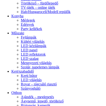
Törölköző – fürdőlepedő
TV-játék – online játék
Hab/Hungarocell/Modell repülők
Konyha
Mérlegek
Edények
Party kellékek
Műszaki
Fejlámpák
Kültéri világítás
LED kézilámpák
LED panel
LED reflektorok
LED szalag
Mennyezeti világítás
Szolár, napelemes lámpák
Kert/szabadidő
Kerti bútor
LED világítás
Rovar – rágcsáló riasztó
Szúnyogháló
Otthon
Ajándék – meglepetés
Ágynemű, lepedő, törölköző
Biztonság, kamerák