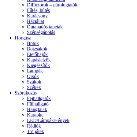
Diffúzorok – párologtatók
Fűtés, hűtés
Karácsony
Háziállat
Öntapadós tapéták
Szépségápolás
Horgász
Botok
Botzsákok
Etetőhajók
Kapásjelzők
Kiegészítők
Lámpák
Orsók
Szákok
Székek
Szórakozás
Fejhallgatók
Fülhallgató
Hangfalak
Karaoke
LED/Lámpák/Fények
Rádiók
TV-játék