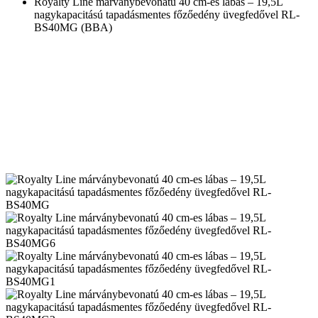
Royalty Line márványbevonatú 40 cm-es lábas – 19,5L
nagykapacitású tapadásmentes főzőedény üvegfedővel RL-
BS40MG (BBA)