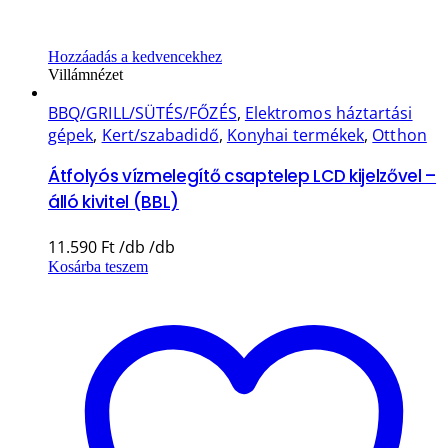
Hozzáadás a kedvencekhez
Villámnézet
BBQ/GRILL/SÜTÉS/FŐZÉS
,
Elektromos háztartási
gépek
,
Kert/szabadidő
,
Konyhai termékek
,
Otthon
Átfolyós vízmelegítő csaptelep LCD kijelzővel –
álló kivitel (BBL)
11.590
Ft
Kosárba teszem