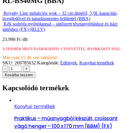
RL-BS40MG (BBA)
Royalty Line indukciós wok – 32 cm átmérő, 5,9L kapacitás,
üvegfedővel és tapadásmentes felülettel (BBA)
Kék sodrófa nyújtólappal – sütőszett tésztanyújtáshoz és házi
sütéshez (FX) (BLLV)
23.990
Ft
A TERMÉK MEGVÁSÁROLHATÓ: UTÁNVÉTTEL, BANKKÁRTYÁVAL
Már csak 15 db van raktáron!
SKU:
269785632
Kategóriák:
Edények
,
Konyhai termékek
-
+
Kosárba teszem
Kapcsolódó termékek
Konyhai termékek
Praktikus – műanyagból készült, croissant
vágó henger – 100 x 170 mm (BBM) (FX)