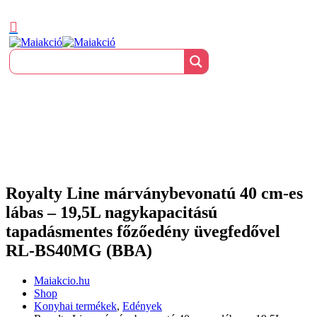
Royalty Line márványbevonatú 40 cm-es
lábas – 19,5L nagykapacitású
tapadásmentes főzőedény üvegfedővel
RL-BS40MG (BBA)
Maiakcio.hu
Shop
Konyhai termékek
,
Edények