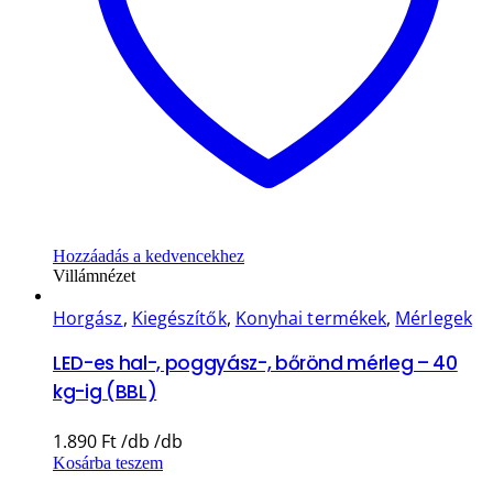
Hozzáadás a kedvencekhez
Villámnézet
Horgász
,
Kiegészítők
,
Konyhai termékek
,
Mérlegek
LED-es hal-, poggyász-, bőrönd mérleg – 40
kg-ig (BBL)
1.890
Ft
Kosárba teszem