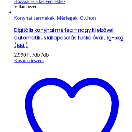
Hozzáadás a kedvencekhez
Villámnézet
Konyhai termékek
,
Mérlegek
,
Otthon
Digitális konyhai mérleg – nagy kijelzővel,
automatikus kikapcsolás funkcióval , 1g-5kg
(BBL)
2.990
Ft
Kosárba teszem