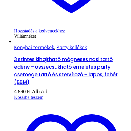
Hozzáadás a kedvencekhez
Villámnézet
Konyhai termékek
,
Party kellékek
3 szintes kihajtható mágneses nasi tartó
edény – összecsukható emeletes party
csemege tartó és szervírozó – lapos, fehér
(BBM)
4.690
Ft
Kosárba teszem