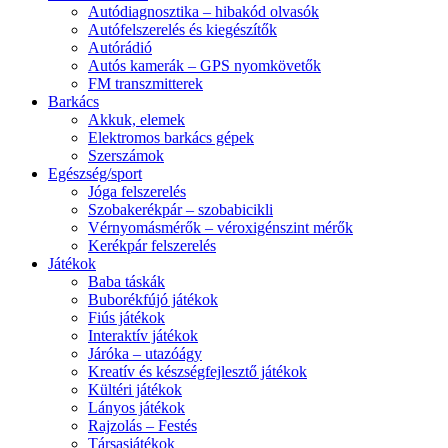
Autódiagnosztika – hibakód olvasók
Autófelszerelés és kiegészítők
Autórádió
Autós kamerák – GPS nyomkövetők
FM transzmitterek
Barkács
Akkuk, elemek
Elektromos barkács gépek
Szerszámok
Egészség/sport
Jóga felszerelés
Szobakerékpár – szobabicikli
Vérnyomásmérők – véroxigénszint mérők
Kerékpár felszerelés
Játékok
Baba táskák
Buborékfújó játékok
Fiús játékok
Interaktív játékok
Járóka – utazóágy
Kreatív és készségfejlesztő játékok
Kültéri játékok
Lányos játékok
Rajzolás – Festés
Társasjátékok