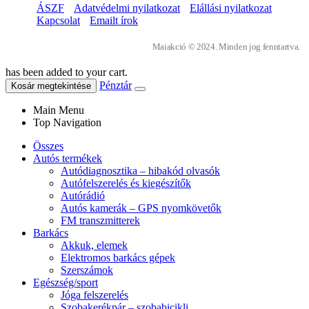
ÁSZF
Adatvédelmi nyilatkozat
Elállási nyilatkozat
Kapcsolat
Emailt írok
Maiakció © 2024. Minden jog fenntartva.
has been added to your cart.
Pénztár
Kosár megtekintése
Main Menu
Top Navigation
Összes
Autós termékek
Autódiagnosztika – hibakód olvasók
Autófelszerelés és kiegészítők
Autórádió
Autós kamerák – GPS nyomkövetők
FM transzmitterek
Barkács
Akkuk, elemek
Elektromos barkács gépek
Szerszámok
Egészség/sport
Jóga felszerelés
Szobakerékpár – szobabicikli