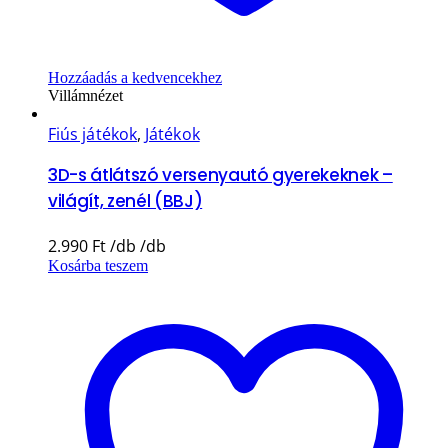
Hozzáadás a kedvencekhez
Villámnézet
Fiús játékok
,
Játékok
3D-s átlátszó versenyautó gyerekeknek –
világít, zenél (BBJ)
2.990
Ft
Kosárba teszem