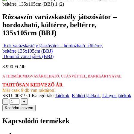
Rózsaszín varázskastély játszósátor –
hordozható, kültérre, beltérre,
135x105cm (BBJ)
Kék varázskastély játszósátor – hordozható, kültérre,
beltérre,135x105cm (BBJ)
Dominó vonat játék (BBJ)
8.990
Ft
A TERMÉK MEGVÁSÁROLHATÓ: UTÁNVÉTTEL, BANKKÁRTYÁVAL
TARTÓSAN KEDVEZŐ ÁR
Már csak 9 db van raktáron!
SKU:
00319-1
Kategóriák:
Játékok
,
Kültéri játékok
,
Lányos játékok
-
+
Kosárba teszem
Kapcsolódó termékek