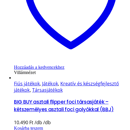
Hozzáadás a kedvencekhez
Villámnézet
Fiús játékok
,
Játékok
,
Kreatív és készségfejlesztő
játékok
,
Társasjátékok
BIG BUY asztali flipper foci társasjáték –
kétszemélyes asztali foci golyókkal (BBJ)
10.490
Ft
Kosárba teszem