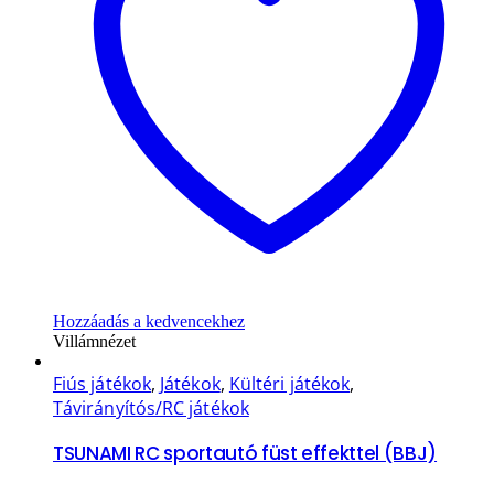
Hozzáadás a kedvencekhez
Villámnézet
Fiús játékok
,
Játékok
,
Kültéri játékok
,
Távirányítós/RC játékok
TSUNAMI RC sportautó füst effekttel (BBJ)