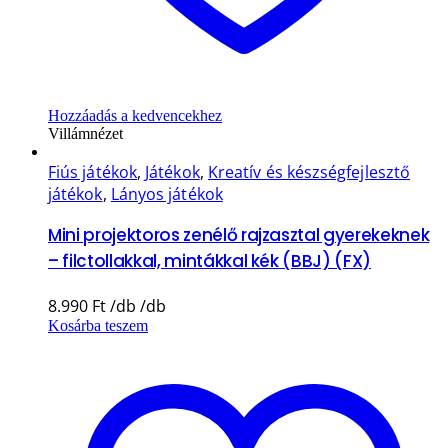
Hozzáadás a kedvencekhez
Villámnézet
Fiús játékok
,
Játékok
,
Kreatív és készségfejlesztő
játékok
,
Lányos játékok
Mini projektoros zenélő rajzasztal gyerekeknek
– filctollakkal, mintákkal kék (BBJ) (FX)
8.990
Ft
Kosárba teszem