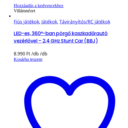
Hozzáadás a kedvencekhez
Villámnézet
Fiús játékok
,
Játékok
,
Távirányítós/RC játékok
LED-es, 360°-ban pörgő kaszkadőrautó
vezérlővel – 2,4 GHz Stunt Car (BBJ)
8.990
Ft
Kosárba teszem