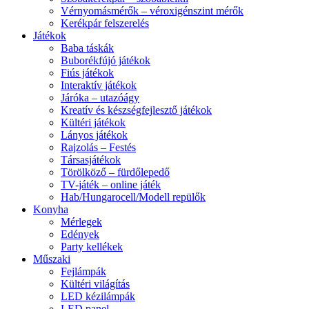
Vérnyomásmérők – véroxigénszint mérők
Kerékpár felszerelés
Játékok
Baba táskák
Buborékfújó játékok
Fiús játékok
Interaktív játékok
Járóka – utazóágy
Kreatív és készségfejlesztő játékok
Kültéri játékok
Lányos játékok
Rajzolás – Festés
Társasjátékok
Törölköző – fürdőlepedő
TV-játék – online játék
Hab/Hungarocell/Modell repülők
Konyha
Mérlegek
Edények
Party kellékek
Műszaki
Fejlámpák
Kültéri világítás
LED kézilámpák
LED panel