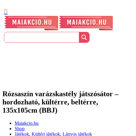
Rózsaszín varázskastély játszósátor –
hordozható, kültérre, beltérre,
135x105cm (BBJ)
Maiakcio.hu
Shop
Játékok
,
Kültéri játékok
,
Lányos játékok