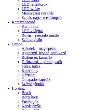
LED reflektorok
LED szalag
Mennyezeti világítás
Szolár, napelemes lámpák
Kert/szabadidő
Kerti bútor
LED világítás
Rovar – rágcsáló riasztó
Szúnyogháló
Otthon
Ajándék – meglepetés
Ágynemű, lepedő, törölköző
Biztonság, kamerák
Diffúzorok – párologtatók
Fűtés, hűtés
Karácsony
Háziállat
Öntapadós tapéták
Szépségápolás
Horgász
Botok
Botzsákok
Etetőhajók
Kapásjelzők