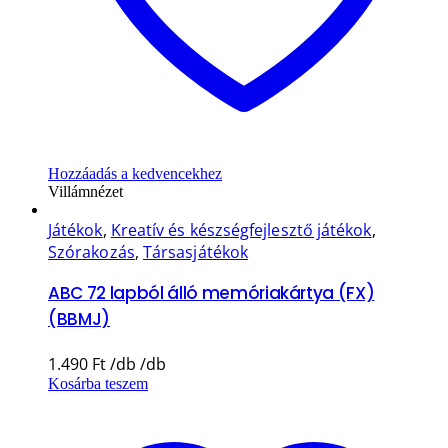
Hozzáadás a kedvencekhez
Villámnézet
Játékok
,
Kreatív és készségfejlesztő játékok
,
Szórakozás
,
Társasjátékok
ABC 72 lapból álló memóriakártya (FX)
(BBMJ)
1.490
Ft
Kosárba teszem