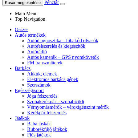
Pénztár
Kosár megtekintése
Main Menu
Top Navigation
Összes
Autós termékek
Autódiagnosztika – hibakód olvasók
Autófelszerelés és kiegészítők
Autórádió
Autós kamerák – GPS nyomkövetők
FM transzmitterek
Barkács
Akkuk, elemek
Elektromos barkács gépek
Szerszámok
Egészség/sport
Jóga felszerelés
Szobakerékpár – szobabicikli
Vérnyomásmérők – véroxigénszint mérők
Kerékpár felszerelés
Játékok
Baba táskák
Buborékfújó játékok
Fiús játékok