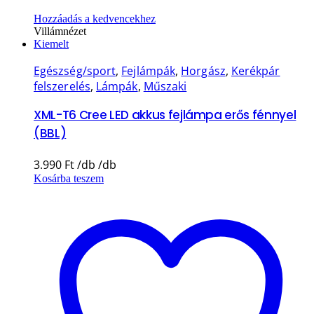
Hozzáadás a kedvencekhez
Villámnézet
Kiemelt
Egészség/sport
,
Fejlámpák
,
Horgász
,
Kerékpár
felszerelés
,
Lámpák
,
Műszaki
XML-T6 Cree LED akkus fejlámpa erős fénnyel
(BBL)
3.990
Ft
Kosárba teszem