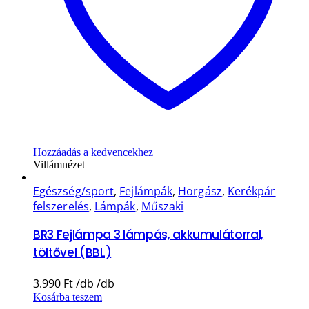
Hozzáadás a kedvencekhez
Villámnézet
Egészség/sport
,
Fejlámpák
,
Horgász
,
Kerékpár
felszerelés
,
Lámpák
,
Műszaki
BR3 Fejlámpa 3 lámpás, akkumulátorral,
töltővel (BBL)
3.990
Ft
Kosárba teszem