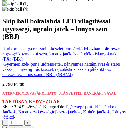
Skip ball bokalabda LED világítással –
ügyességi, ugráló játék – lányos szín
(BBJ)
Unikornisos gyerek sminkkészlet fém tárolódobozban – 46 részes
ragyogó kozmetikai szett, kreatív játék és ajándék kislányoknak
(FX) (BBJ)
Gyermek szék puha ülőfelülettel, kényelmes háttámlával és stabil
vázzal – mesefigurás kisszék rajzoláshoz, asztali játékokhoz,
étkezéshez – fiús színű (BBL) (BBMJ)
2.790
Ft
A TERMÉK MEGVÁSÁROLHATÓ: UTÁNVÉTTEL, BANKKÁRTYÁVAL
TARTÓSAN KEDVEZŐ ÁR
SKU:
324323266-1-1
Kategóriák:
Egészség/sport
,
Fiús játékok
,
Játékok
,
Kreatív és készségfejlesztő játékok
,
Kültéri játékok
,
Lányos
játékok
-
+