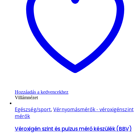
Hozzáadás a kedvencekhez
Villámnézet
Egészség/sport
,
Vérnyomásmérők - véroxigénszint
mérők
Véroxigén szint és pulzus mérő készülék (BBV)