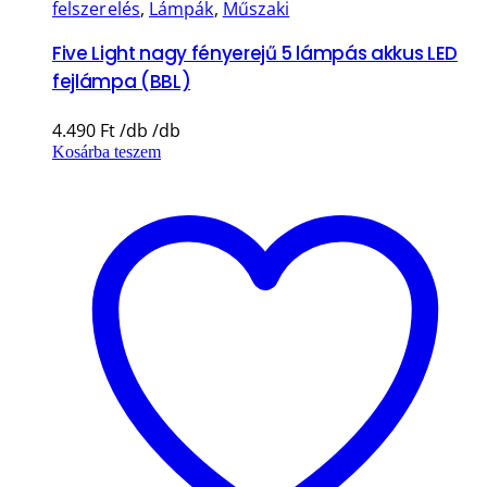
felszerelés
,
Lámpák
,
Műszaki
Five Light nagy fényerejű 5 lámpás akkus LED
fejlámpa (BBL)
4.490
Ft
Kosárba teszem