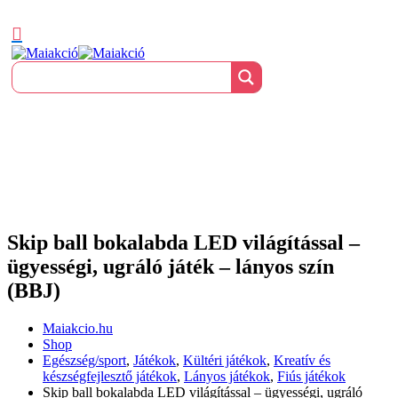
Skip ball bokalabda LED világítással –
ügyességi, ugráló játék – lányos szín
(BBJ)
Maiakcio.hu
Shop
Egészség/sport
,
Játékok
,
Kültéri játékok
,
Kreatív és
készségfejlesztő játékok
,
Lányos játékok
,
Fiús játékok
Skip ball bokalabda LED világítással – ügyességi, ugráló