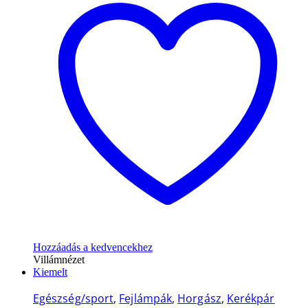
Hozzáadás a kedvencekhez
Villámnézet
Kiemelt
Egészség/sport
,
Fejlámpák
,
Horgász
,
Kerékpár