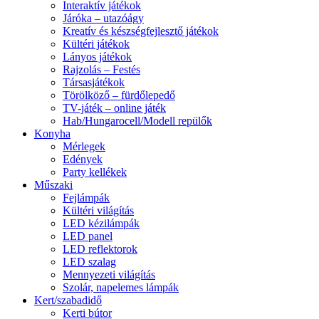
Interaktív játékok
Járóka – utazóágy
Kreatív és készségfejlesztő játékok
Kültéri játékok
Lányos játékok
Rajzolás – Festés
Társasjátékok
Törölköző – fürdőlepedő
TV-játék – online játék
Hab/Hungarocell/Modell repülők
Konyha
Mérlegek
Edények
Party kellékek
Műszaki
Fejlámpák
Kültéri világítás
LED kézilámpák
LED panel
LED reflektorok
LED szalag
Mennyezeti világítás
Szolár, napelemes lámpák
Kert/szabadidő
Kerti bútor