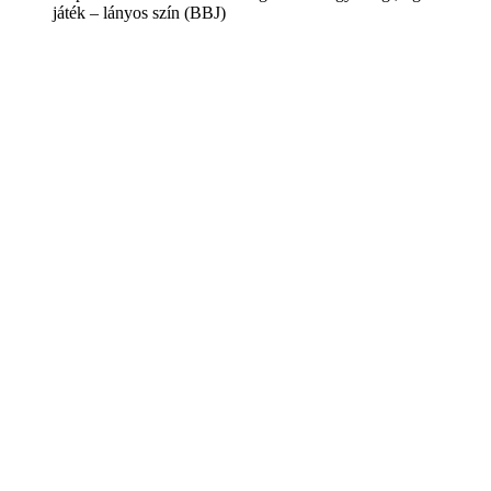
játék – lányos szín (BBJ)