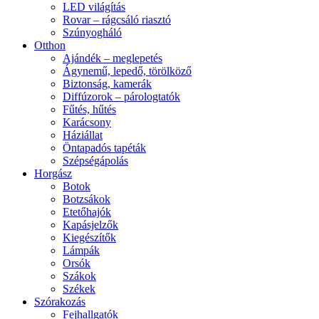
LED világítás
Rovar – rágcsáló riasztó
Szúnyogháló
Otthon
Ajándék – meglepetés
Ágynemű, lepedő, törölköző
Biztonság, kamerák
Diffúzorok – párologtatók
Fűtés, hűtés
Karácsony
Háziállat
Öntapadós tapéták
Szépségápolás
Horgász
Botok
Botzsákok
Etetőhajók
Kapásjelzők
Kiegészítők
Lámpák
Orsók
Szákok
Székek
Szórakozás
Fejhallgatók