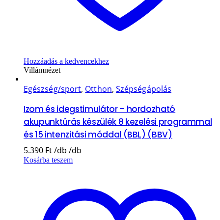
Hozzáadás a kedvencekhez
Villámnézet
Egészség/sport
,
Otthon
,
Szépségápolás
Izom és idegstimulátor – hordozható
akupunktúrás készülék 8 kezelési programmal
és 15 intenzitási móddal (BBL) (BBV)
5.390
Ft
Kosárba teszem