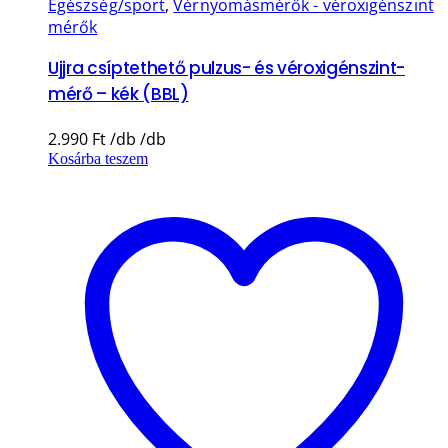
Egészség/sport
,
Vérnyomásmérők - véroxigénszint
mérők
Ujjra csíptethető pulzus- és véroxigénszint-
mérő – kék (BBL)
2.990
Ft
Kosárba teszem