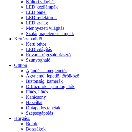
Kültéri világítás
LED kézilámpák
LED panel
LED reflektorok
LED szalag
Mennyezeti világítás
Szolár, napelemes lámpák
Kert/szabadidő
Kerti bútor
LED világítás
Rovar – rágcsáló riasztó
Szúnyogháló
Otthon
Ajándék – meglepetés
Ágynemű, lepedő, törölköző
Biztonság, kamerák
Diffúzorok – párologtatók
Fűtés, hűtés
Karácsony
Háziállat
Öntapadós tapéták
Szépségápolás
Horgász
Botok
Botzsákok