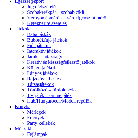
Egészség/sport
Jóga felszerelés
Szobakerékpár – szobabicikli
Vérnyomásmérők – véroxigénszint mérők
Kerékpár felszerelés
Játékok
Baba táskák
Buborékfújó játékok
Fiús játékok
Interaktív játékok
Járóka – utazóágy
Kreatív és készségfejlesztő játékok
Kültéri játékok
Lányos játékok
Rajzolás – Festés
Társasjátékok
Törölköző – fürdőlepedő
TV-játék – online játék
Hab/Hungarocell/Modell repülők
Konyha
Mérlegek
Edények
Party kellékek
Műszaki
Fejlámpák