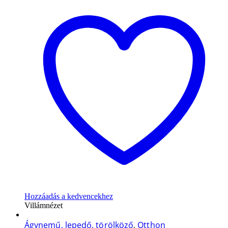
Hozzáadás a kedvencekhez
Villámnézet
Ágynemű, lepedő, törölköző
,
Otthon