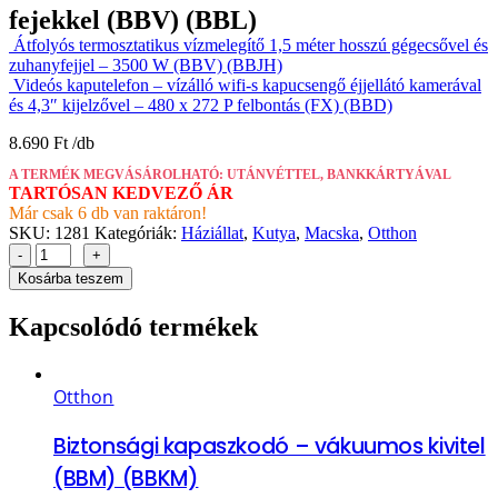
fejekkel (BBV) (BBL)
Átfolyós termosztatikus vízmelegítő 1,5 méter hosszú gégecsővel és
zuhanyfejjel – 3500 W (BBV) (BBJH)
Videós kaputelefon – vízálló wifi-s kapucsengő éjjellátó kamerával
és 4,3″ kijelzővel – 480 x 272 P felbontás (FX) (BBD)
8.690
Ft
A TERMÉK MEGVÁSÁROLHATÓ: UTÁNVÉTTEL, BANKKÁRTYÁVAL
TARTÓSAN KEDVEZŐ ÁR
Már csak 6 db van raktáron!
SKU:
1281
Kategóriák:
Háziállat
,
Kutya
,
Macska
,
Otthon
-
+
Kosárba teszem
Kapcsolódó termékek
Otthon
Biztonsági kapaszkodó – vákuumos kivitel
(BBM) (BBKM)