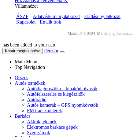
Hozzáadás a kedvencekhez
Villámnézet
ÁSZF
Adatvédelmi nyilatkozat
Elállási nyilatkozat
Kapcsolat
Emailt írok
Maiakció © 2024. Minden jog fenntartva.
has been added to your cart.
Pénztár
Kosár megtekintése
Main Menu
Top Navigation
Összes
Autós termékek
Autódiagnosztika – hibakód olvasók
Autófelszerelés és kiegészítők
Autórádió
Autós kamerák – GPS nyomkövetők
FM transzmitterek
Barkács
Akkuk, elemek
Elektromos barkács gépek
Szerszámok