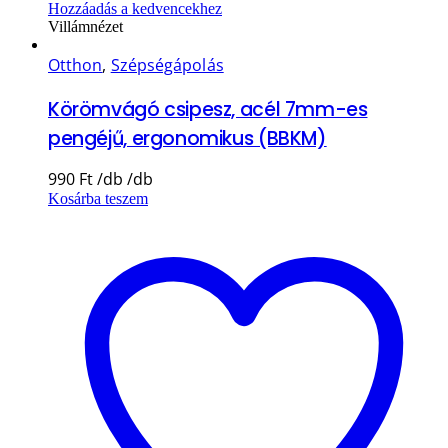
Hozzáadás a kedvencekhez
Villámnézet
Otthon
,
Szépségápolás
Körömvágó csipesz, acél 7mm-es
pengéjű, ergonomikus (BBKM)
990
Ft
Kosárba teszem