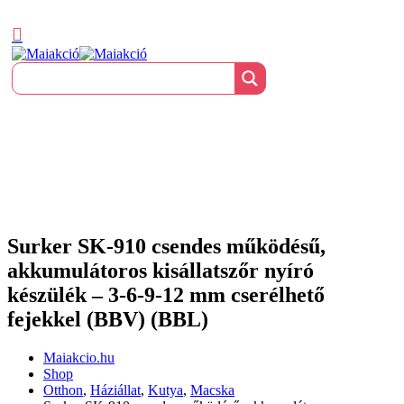
Surker SK-910 csendes működésű,
akkumulátoros kisállatszőr nyíró
készülék – 3-6-9-12 mm cserélhető
fejekkel (BBV) (BBL)
Maiakcio.hu
Shop
Otthon
,
Háziállat
,
Kutya
,
Macska