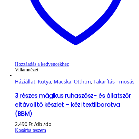
Hozzáadás a kedvencekhez
Villámnézet
Háziállat
,
Kutya
,
Macska
,
Otthon
,
Takarítás - mosás
3 részes mágikus ruhaszösz- és állatszőr
eltávolító készlet – kézi textilborotva
(BBM)
2.490
Ft
Kosárba teszem