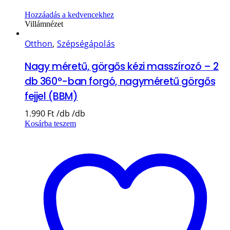
Hozzáadás a kedvencekhez
Villámnézet
Otthon
,
Szépségápolás
Nagy méretű, görgős kézi masszírozó – 2
db 360°-ban forgó, nagyméretű görgős
fejjel (BBM)
1.990
Ft
Kosárba teszem