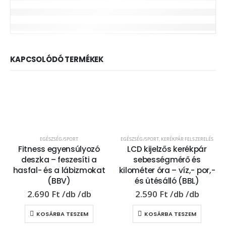
KAPCSOLÓDÓ TERMÉKEK
EGÉSZSÉG/SPORT
EGÉSZSÉG/SPORT
,
KERÉKPÁR FELSZERELÉS
Fitness egyensúlyozó
LCD kijelzős kerékpár
deszka – feszesíti a
sebességmérő és
hasfal- és a lábizmokat
kilométer óra – víz,- por,-
(BBV)
és ütésálló (BBL)
2.690
Ft
2.590
Ft
KOSÁRBA TESZEM
KOSÁRBA TESZEM