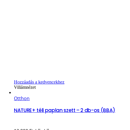
Hozzáadás a kedvencekhez
Villámnézet
Otthon
NATURE+ téli paplan szett – 2 db-os (BBA)