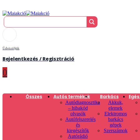
Üdvözöljük
Bejelentkezés / Regisztráció
0
Összes
Autós termékek
Barkács
Egés
Autódiagnosztika
Akkuk,
– hibakód
elemek
olvasók
Elektromos
Autófelszerelés
barkács
és
gépek
kiegészítők
Szerszámok
Autórádió