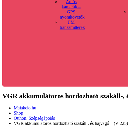
Autós
kamerák –
GPS
nyomkövetők
FM
transzmitterek
VGR akkumulátoros hordozható szakáll-, é
Maiakcio.hu
Shop
Otthon
,
Szépségápolás
VGR akkumulátoros hordozható szakáll-, és hajvágó – (V-225