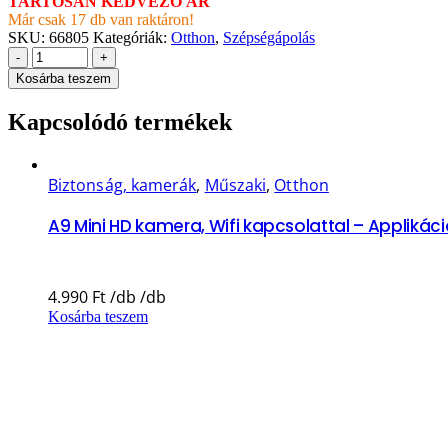
TARTÓSAN KEDVEZŐ ÁR
Már csak 17 db van raktáron!
SKU:
66805
Kategóriák:
Otthon
,
Szépségápolás
-
+
Kosárba teszem
Kapcsolódó termékek
Biztonság, kamerák
,
Műszaki
,
Otthon
A9 Mini HD kamera, Wifi kapcsolattal – Appliká
4.990
Ft
Kosárba teszem