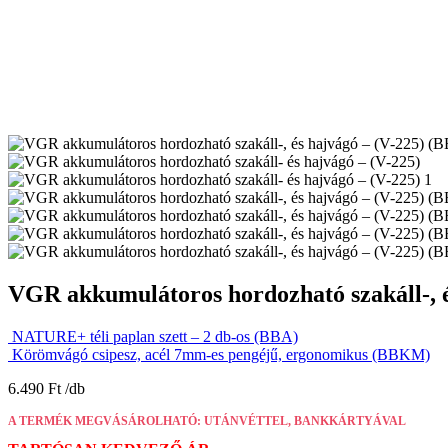
VGR akkumulátoros hordozható szakáll-, é
NATURE+ téli paplan szett – 2 db-os (BBA)
Körömvágó csipesz, acél 7mm-es pengéjű, ergonomikus (BBKM)
6.490
Ft
A TERMÉK MEGVÁSÁROLHATÓ: UTÁNVÉTTEL, BANKKÁRTYÁVAL