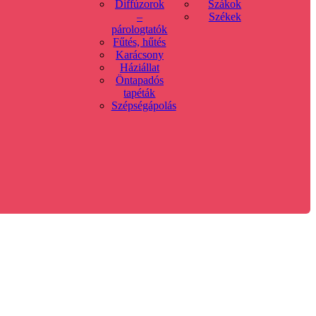
Diffúzorok
Szákok
–
Székek
párologtatók
Fűtés, hűtés
Karácsony
Háziállat
Öntapadós
tapéták
Szépségápolás