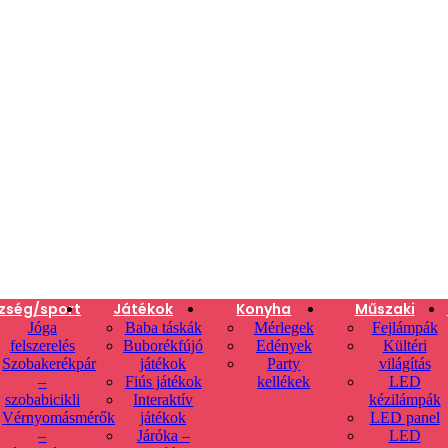
zség/sport
Játékok
Konyha
Műszaki
Jóga
Baba táskák
Mérlegek
Fejlámpák
felszerelés
Buborékfújó
Edények
Kültéri
Szobakerékpár
játékok
Party
világítás
–
Fiús játékok
kellékek
LED
szobabicikli
Interaktív
kézilámpák
Vérnyomásmérők
játékok
LED panel
–
Járóka –
LED