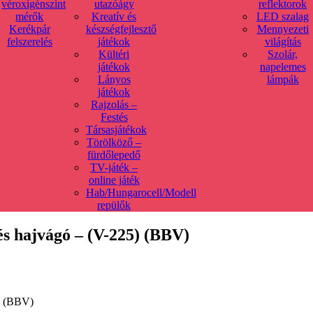
véroxigénszint
utazóágy
reflektorok
mérők
Kreatív és
LED szalag
Kerékpár
készségfejlesztő
Mennyezeti
felszerelés
játékok
világítás
Kültéri
Szolár,
játékok
napelemes
Lányos
lámpák
játékok
Rajzolás –
Festés
Társasjátékok
Törölköző –
fürdőlepedő
TV-játék –
online játék
Hab/Hungarocell/Modell
repülők
s hajvágó – (V-225) (BBV)
) (BBV)