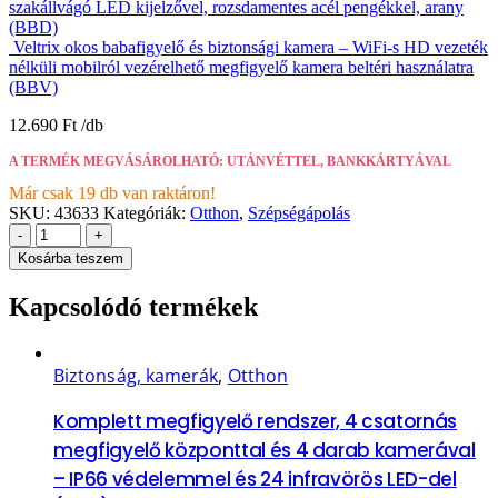
szakállvágó LED kijelzővel, rozsdamentes acél pengékkel, arany
(BBD)
Veltrix okos babafigyelő és biztonsági kamera – WiFi-s HD vezeték
nélküli mobilról vezérelhető megfigyelő kamera beltéri használatra
(BBV)
12.690
Ft
A TERMÉK MEGVÁSÁROLHATÓ: UTÁNVÉTTEL, BANKKÁRTYÁVAL
Már csak 19 db van raktáron!
SKU:
43633
Kategóriák:
Otthon
,
Szépségápolás
-
+
Kosárba teszem
Kapcsolódó termékek
Biztonság, kamerák
,
Otthon
Komplett megfigyelő rendszer, 4 csatornás
megfigyelő központtal és 4 darab kamerával
– IP66 védelemmel és 24 infravörös LED-del