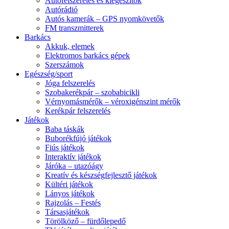
Autófelszerelés és kiegészítők
Autórádió
Autós kamerák – GPS nyomkövetők
FM transzmitterek
Barkács
Akkuk, elemek
Elektromos barkács gépek
Szerszámok
Egészség/sport
Jóga felszerelés
Szobakerékpár – szobabicikli
Vérnyomásmérők – véroxigénszint mérők
Kerékpár felszerelés
Játékok
Baba táskák
Buborékfújó játékok
Fiús játékok
Interaktív játékok
Járóka – utazóágy
Kreatív és készségfejlesztő játékok
Kültéri játékok
Lányos játékok
Rajzolás – Festés
Társasjátékok
Törölköző – fürdőlepedő