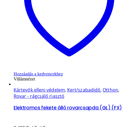
Hozzáadás a kedvencekhez
Villámnézet
Kártevők elleni védelem
,
Kert/szabadidő
,
Otthon
,
Rovar - rágcsáló riasztó
Elektromos fekete álló rovarcsapda (GL) (FX)