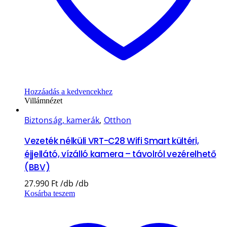
Hozzáadás a kedvencekhez
Villámnézet
Biztonság, kamerák
,
Otthon
Vezeték nélküli VRT-C28 Wifi Smart kültéri,
éjjellátó, vízálló kamera – távolról vezérelhető
(BBV)
27.990
Ft
Kosárba teszem