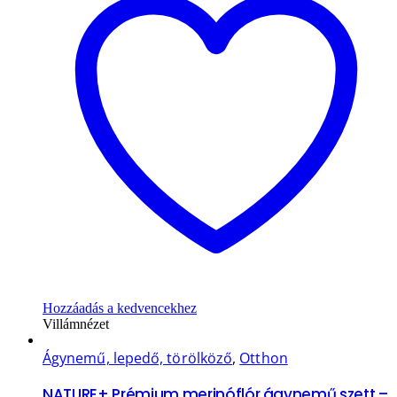
Hozzáadás a kedvencekhez
Villámnézet
Ágynemű, lepedő, törölköző
,
Otthon
NATURE+ Prémium merinóflór ágynemű szett –