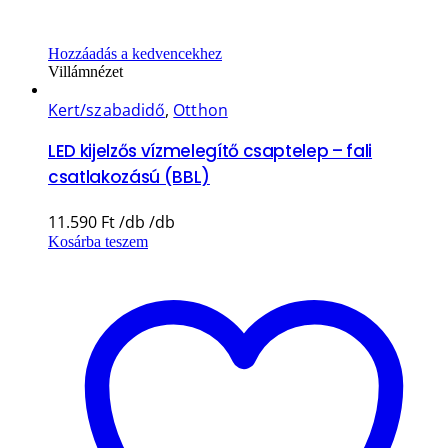
Hozzáadás a kedvencekhez
Villámnézet
Kert/szabadidő
,
Otthon
LED kijelzős vízmelegítő csaptelep – fali
csatlakozású (BBL)
11.590
Ft
Kosárba teszem