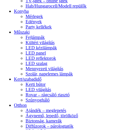
TV-játék – online játék
Hab/Hungarocell/Modell repülők
Konyha
Mérlegek
Edények
Party kellékek
Műszaki
Fejlámpák
Kültéri világítás
LED kézilámpák
LED panel
LED reflektorok
LED szalag
Mennyezeti világítás
Szolár, napelemes lámpák
Kert/szabadidő
Kerti bútor
LED világítás
Rovar – rágcsáló riasztó
Szúnyogháló
Otthon
Ajándék – meglepetés
Ágynemű, lepedő, törölköző
Biztonság, kamerák
Diffúzorok – párologtatók