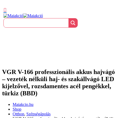
VGR V-166 professzionális akkus hajvágó
– vezeték nélküli haj- és szakállvágó LED
kijelzővel, rozsdamentes acél pengékkel,
türkiz (BBD)
Maiakcio.hu
Shop
Otthon
,
Szépségápolás