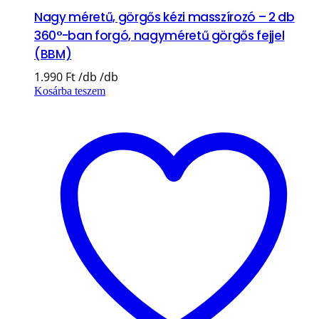
Nagy méretű, görgős kézi masszírozó – 2 db
360°-ban forgó, nagyméretű görgős fejjel
(BBM)
1.990
Ft
Kosárba teszem