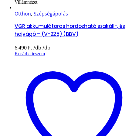
Villámnézet
Otthon
,
Szépségápolás
VGR akkumulátoros hordozható szakáll-, és
hajvágó – (V-225) (BBV)
6.490
Ft
Kosárba teszem