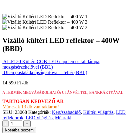
Vízálló kültéri LED reflektor – 400W
(BBD)
SL-F120 Kültéri COB LED napelemes fali lámpa,
mozgásérzékelővel (BBL)
Utcai postaláda újságtartóval – fehér (BBL)
14.590
Ft
A TERMÉK MEGVÁSÁROLHATÓ: UTÁNVÉTTEL, BANKKÁRTYÁVAL
TARTÓSAN KEDVEZŐ ÁR
Már csak 13 db van raktáron!
SKU:
23068
Kategóriák:
Kert/szabadidő
,
Kültéri világítás
,
LED
reflektorok
,
LED világítás
,
Műszaki
-
+
Kosárba teszem