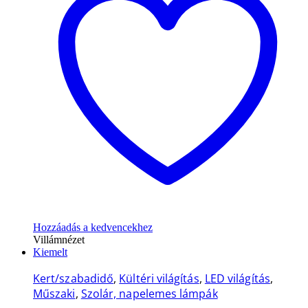
Hozzáadás a kedvencekhez
Villámnézet
Kiemelt
Kert/szabadidő
,
Kültéri világítás
,
LED világítás
,
Műszaki
,
Szolár, napelemes lámpák