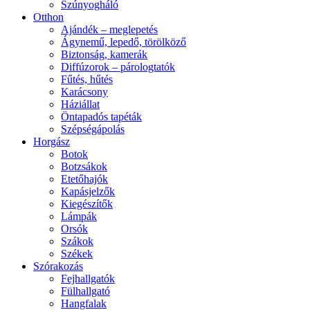
Szúnyogháló
Otthon
Ajándék – meglepetés
Ágynemű, lepedő, törölköző
Biztonság, kamerák
Diffúzorok – párologtatók
Fűtés, hűtés
Karácsony
Háziállat
Öntapadós tapéták
Szépségápolás
Horgász
Botok
Botzsákok
Etetőhajók
Kapásjelzők
Kiegészítők
Lámpák
Orsók
Szákok
Székek
Szórakozás
Fejhallgatók
Fülhallgató
Hangfalak