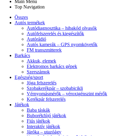
Main Menu
Top Navigation
Összes
Autós termékek
Autódiagnosztika – hibakód olvasók
Autófelszerelés és kiegészítők
Autórádió
Autós kamerák – GPS nyomkövetők
FM transzmitterek
Barkács
Akkuk, elemek
Elektromos barkács gépek
Szerszámok
Egészség/sport
Jóga felszerelés
Szobakerékpár – szobabicikli
Vérnyomásmérők – véroxigénszint mérők
Kerékpár felszerelés
Játékok
Baba táskák
Buborékfújó játékok
Fiús játékok
Interaktív játékok
Járóka – utazóágy