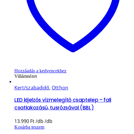
Hozzáadás a kedvencekhez
Villámnézet
Kert/szabadidő
,
Otthon
LED kijelzős vízmelegítő csaptelep – fali
csatlakozású, tusrózsával (BBL)
13.990
Ft
Kosárba teszem