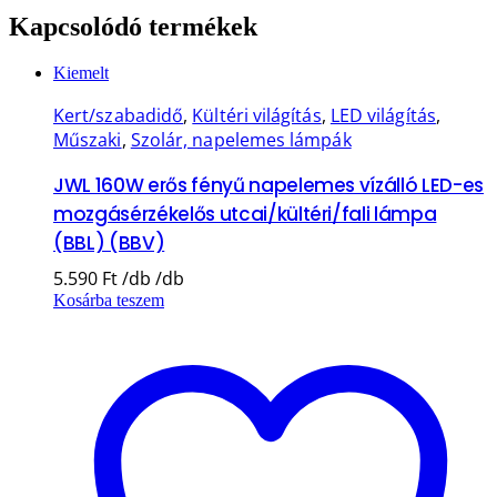
Kapcsolódó termékek
Kiemelt
Kert/szabadidő
,
Kültéri világítás
,
LED világítás
,
Műszaki
,
Szolár, napelemes lámpák
JWL 160W erős fényű napelemes vízálló LED-es
mozgásérzékelős utcai/kültéri/fali lámpa
(BBL) (BBV)
5.590
Ft
Kosárba teszem