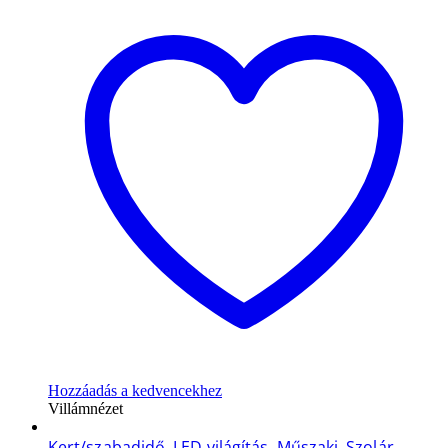
Hozzáadás a kedvencekhez
Villámnézet
Kert/szabadidő
,
LED világítás
,
Műszaki
,
Szolár,