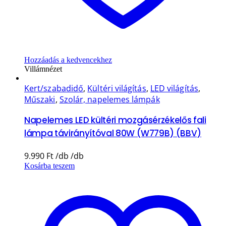
Hozzáadás a kedvencekhez
Villámnézet
Kert/szabadidő
,
Kültéri világítás
,
LED világítás
,
Műszaki
,
Szolár, napelemes lámpák
Napelemes LED kültéri mozgásérzékelős fali
lámpa távirányítóval 80W (W779B) (BBV)
9.990
Ft
Kosárba teszem