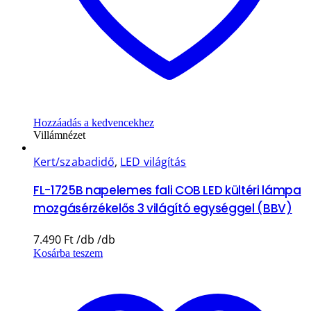
Hozzáadás a kedvencekhez
Villámnézet
Kert/szabadidő
,
LED világítás
FL-1725B napelemes fali COB LED kültéri lámpa
mozgásérzékelős 3 világító egységgel (BBV)
7.490
Ft
Kosárba teszem