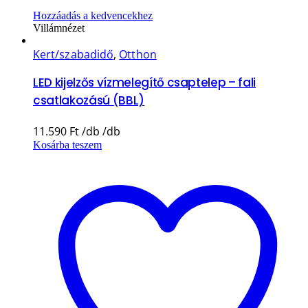
Hozzáadás a kedvencekhez
Villámnézet
Kert/szabadidő
,
Otthon
LED kijelzős vízmelegítő csaptelep – fali
csatlakozású (BBL)
11.590
Ft
Kosárba teszem