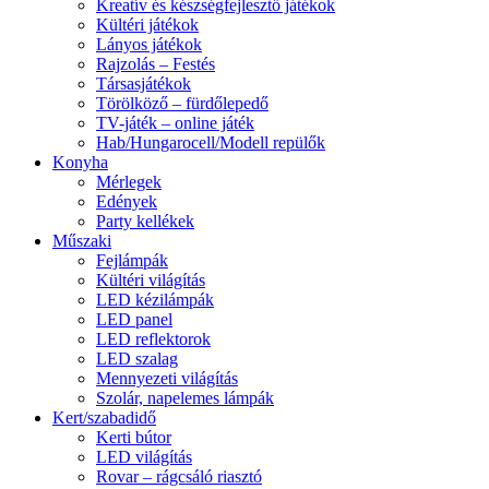
Kreatív és készségfejlesztő játékok
Kültéri játékok
Lányos játékok
Rajzolás – Festés
Társasjátékok
Törölköző – fürdőlepedő
TV-játék – online játék
Hab/Hungarocell/Modell repülők
Konyha
Mérlegek
Edények
Party kellékek
Műszaki
Fejlámpák
Kültéri világítás
LED kézilámpák
LED panel
LED reflektorok
LED szalag
Mennyezeti világítás
Szolár, napelemes lámpák
Kert/szabadidő
Kerti bútor
LED világítás
Rovar – rágcsáló riasztó