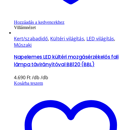
Hozzáadás a kedvencekhez
Villámnézet
Kert/szabadidő
,
Kültéri világítás
,
LED világítás
,
Műszaki
Napelemes LED kültéri mozgásérzékelős fali
lámpa távirányítóval BB120 (BBL)
4.690
Ft
Kosárba teszem