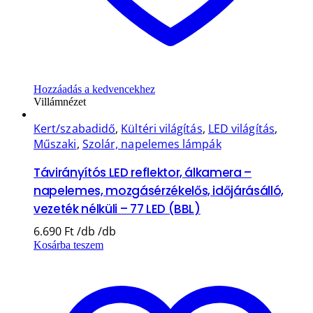
Hozzáadás a kedvencekhez
Villámnézet
Kert/szabadidő
,
Kültéri világítás
,
LED világítás
,
Műszaki
,
Szolár, napelemes lámpák
Távirányítós LED reflektor, álkamera –
napelemes, mozgásérzékelős, időjárásálló,
vezeték nélküli – 77 LED (BBL)
6.690
Ft
Kosárba teszem