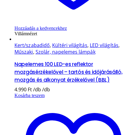
Hozzáadás a kedvencekhez
Villámnézet
Kert/szabadidő
,
Kültéri világítás
,
LED világítás
,
Műszaki
,
Szolár, napelemes lámpák
Napelemes 100 LED-es reflektor
mozgásérzékelővel – tartós és időjárásálló,
mozgás és alkonyat érzékelővel (BBL)
4.990
Ft
Kosárba teszem