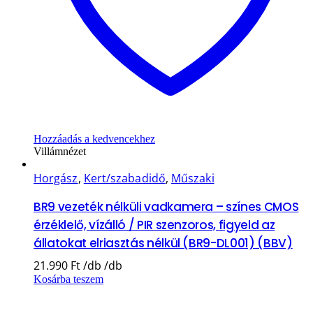
Hozzáadás a kedvencekhez
Villámnézet
Horgász
,
Kert/szabadidő
,
Műszaki
BR9 vezeték nélküli vadkamera – színes CMOS
érzéklelő, vízálló / PIR szenzoros, figyeld az
állatokat elriasztás nélkül (BR9-DL001) (BBV)
21.990
Ft
Kosárba teszem