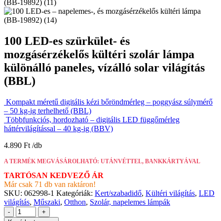
100 LED-es szürkület- és
mozgásérzékelős kültéri szolár lámpa
különálló paneles, vízálló solar világítás
(BBL)
Kompakt méretű digitális kézi bőröndmérleg – poggyász súlymérő
– 50 kg-ig terhelhető (BBL)
Többfunkciós, hordozható – digitális LED függőmérleg
háttérvilágítással – 40 kg-ig (BBV)
4.890
Ft
A TERMÉK MEGVÁSÁROLHATÓ: UTÁNVÉTTEL, BANKKÁRTYÁVAL
TARTÓSAN KEDVEZŐ ÁR
Már csak 71 db van raktáron!
SKU:
062998-1
Kategóriák:
Kert/szabadidő
,
Kültéri világítás
,
LED
világítás
,
Műszaki
,
Otthon
,
Szolár, napelemes lámpák
-
+