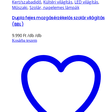
Kert/szabadidő
,
Kültéri világítás
,
LED világítás
,
Műszaki
,
Szolár, napelemes lámpák
Dupla fejes mozgásérzékelős szolár világítás
(BBL)
9.990
Ft
Kosárba teszem