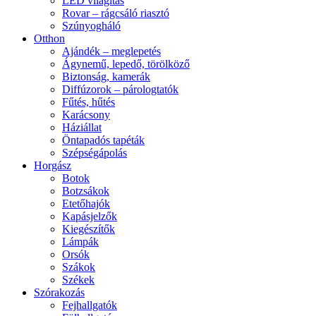
LED világítás
Rovar – rágcsáló riasztó
Szúnyogháló
Otthon
Ajándék – meglepetés
Ágynemű, lepedő, törölköző
Biztonság, kamerák
Diffúzorok – párologtatók
Fűtés, hűtés
Karácsony
Háziállat
Öntapadós tapéták
Szépségápolás
Horgász
Botok
Botzsákok
Etetőhajók
Kapásjelzők
Kiegészítők
Lámpák
Orsók
Szákok
Székek
Szórakozás
Fejhallgatók