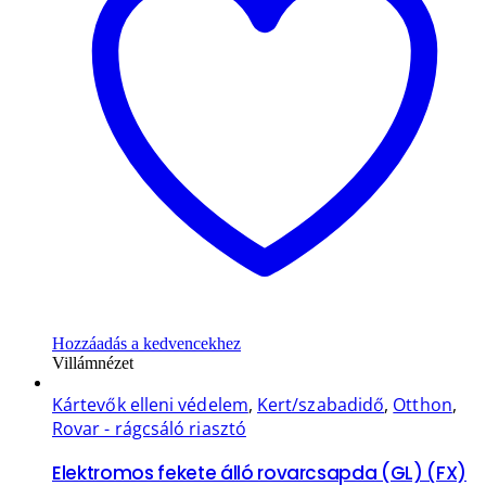
Hozzáadás a kedvencekhez
Villámnézet
Kártevők elleni védelem
,
Kert/szabadidő
,
Otthon
,
Rovar - rágcsáló riasztó
Elektromos fekete álló rovarcsapda (GL) (FX)