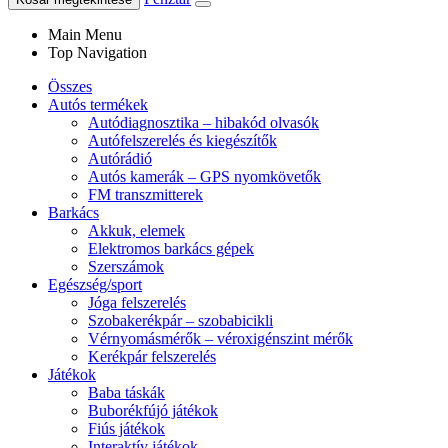
Main Menu
Top Navigation
Összes
Autós termékek
Autódiagnosztika – hibakód olvasók
Autófelszerelés és kiegészítők
Autórádió
Autós kamerák – GPS nyomkövetők
FM transzmitterek
Barkács
Akkuk, elemek
Elektromos barkács gépek
Szerszámok
Egészség/sport
Jóga felszerelés
Szobakerékpár – szobabicikli
Vérnyomásmérők – véroxigénszint mérők
Kerékpár felszerelés
Játékok
Baba táskák
Buborékfújó játékok
Fiús játékok
Interaktív játékok