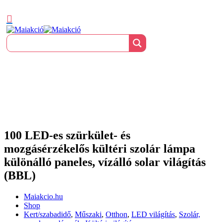
100 LED-es szürkület- és
mozgásérzékelős kültéri szolár lámpa
különálló paneles, vízálló solar világítás
(BBL)
Maiakcio.hu
Shop
Kert/szabadidő
,
Műszaki
,
Otthon
,
LED világítás
,
Szolár,