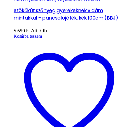
Szökőkút szőnyeg gyerekeknek vidám
mintákkal – pancsolójáték, kék 100cm (BBJ)
5.690
Ft
Kosárba teszem