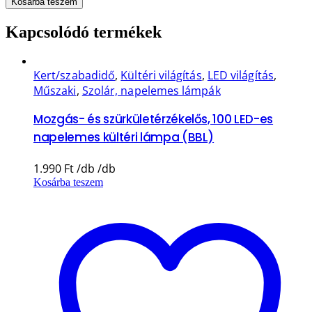
Kosárba teszem
Kapcsolódó termékek
Kert/szabadidő
,
Kültéri világítás
,
LED világítás
,
Műszaki
,
Szolár, napelemes lámpák
Mozgás- és szürkületérzékelős, 100 LED-es
napelemes kültéri lámpa (BBL)
1.990
Ft
Kosárba teszem