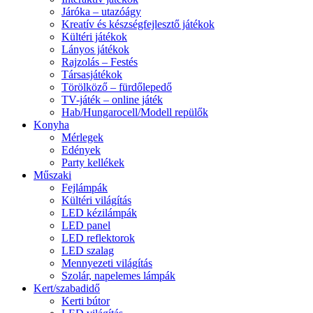
Járóka – utazóágy
Kreatív és készségfejlesztő játékok
Kültéri játékok
Lányos játékok
Rajzolás – Festés
Társasjátékok
Törölköző – fürdőlepedő
TV-játék – online játék
Hab/Hungarocell/Modell repülők
Konyha
Mérlegek
Edények
Party kellékek
Műszaki
Fejlámpák
Kültéri világítás
LED kézilámpák
LED panel
LED reflektorok
LED szalag
Mennyezeti világítás
Szolár, napelemes lámpák
Kert/szabadidő
Kerti bútor