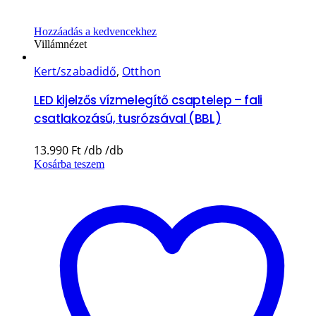
Hozzáadás a kedvencekhez
Villámnézet
Kert/szabadidő
,
Otthon
LED kijelzős vízmelegítő csaptelep – fali
csatlakozású, tusrózsával (BBL)
13.990
Ft
Kosárba teszem