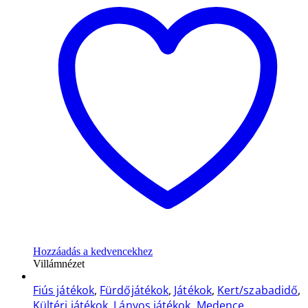
Hozzáadás a kedvencekhez
Villámnézet
Fiús játékok
,
Fürdőjátékok
,
Játékok
,
Kert/szabadidő
,
Kültéri játékok
,
Lányos játékok
,
Medence