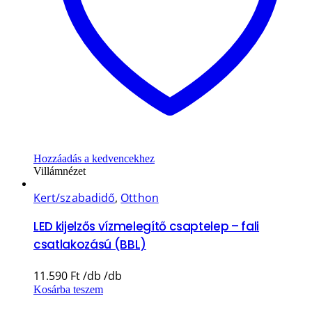
Hozzáadás a kedvencekhez
Villámnézet
Kert/szabadidő
,
Otthon
LED kijelzős vízmelegítő csaptelep – fali
csatlakozású (BBL)
11.590
Ft
Kosárba teszem