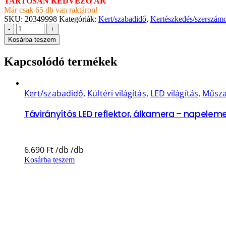
TARTÓSAN KEDVEZŐ ÁR
Már csak 65 db van raktáron!
SKU:
20349998
Kategóriák:
Kert/szabadidő
,
Kertészkedés/szerszám
-
+
Kosárba teszem
Kapcsolódó termékek
Kert/szabadidő
,
Kültéri világítás
,
LED világítás
,
Műsza
Távirányítós LED reflektor, álkamera – napelemes
6.690
Ft
Kosárba teszem