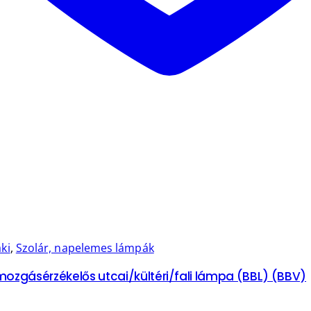
ki
,
Szolár, napelemes lámpák
ozgásérzékelős utcai/kültéri/fali lámpa (BBL) (BBV)