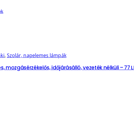
ok
ki
,
Szolár, napelemes lámpák
, mozgásérzékelős, időjárásálló, vezeték nélküli – 77 