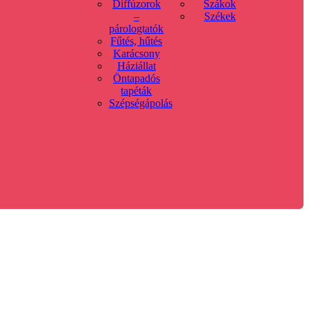
Diffúzorok
Szákok
–
Székek
párologtatók
Fűtés, hűtés
Karácsony
Háziállat
Öntapadós
tapéták
Szépségápolás