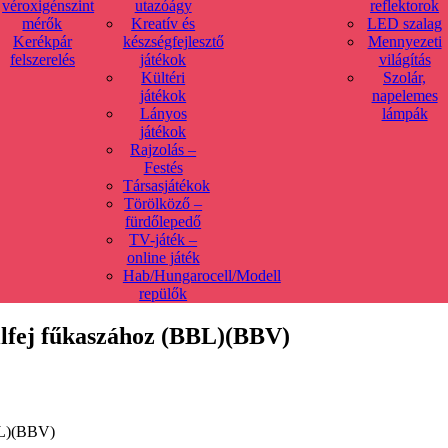
véroxigénszint
utazóágy
reflektorok
mérők
Kreatív és
LED szalag
Kerékpár
készségfejlesztő
Mennyezeti
felszerelés
játékok
világítás
Kültéri
Szolár,
játékok
napelemes
Lányos
lámpák
játékok
Rajzolás –
Festés
Társasjátékok
Törölköző –
fürdőlepedő
TV-játék –
online játék
Hab/Hungarocell/Modell
repülők
ilfej fűkaszához (BBL)(BBV)
BBL)(BBV)