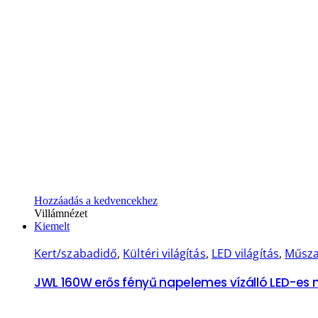
Hozzáadás a kedvencekhez
Villámnézet
Kiemelt
Kert/szabadidő
,
Kültéri világítás
,
LED világítás
,
Műsza
JWL 160W erős fényű napelemes vízálló LED-es m