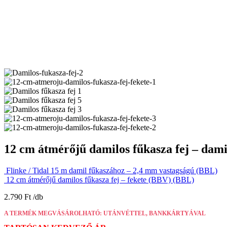
12 cm átmérőjű damilos fűkasza fej – dam
Flinke / Tidal 15 m damil fűkaszához – 2,4 mm vastagságú (BBL)
12 cm átmérőjű damilos fűkasza fej – fekete (BBV) (BBL)
2.790
Ft
A TERMÉK MEGVÁSÁROLHATÓ: UTÁNVÉTTEL, BANKKÁRTYÁVAL