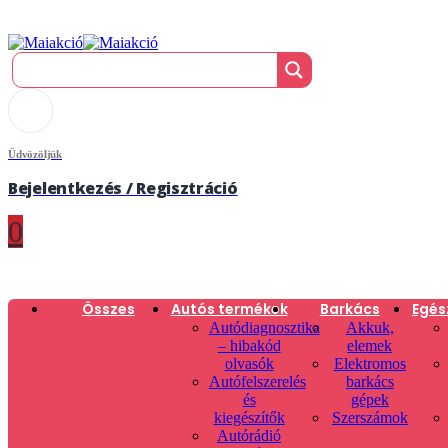
Üdvözöljük
Bejelentkezés / Regisztráció
0
Összes
Autós termékek
Barkács
Egés
Autódiagnosztika
Akkuk,
– hibakód
elemek
olvasók
Elektromos
Autófelszerelés
barkács
és
gépek
kiegészítők
Szerszámok
Autórádió