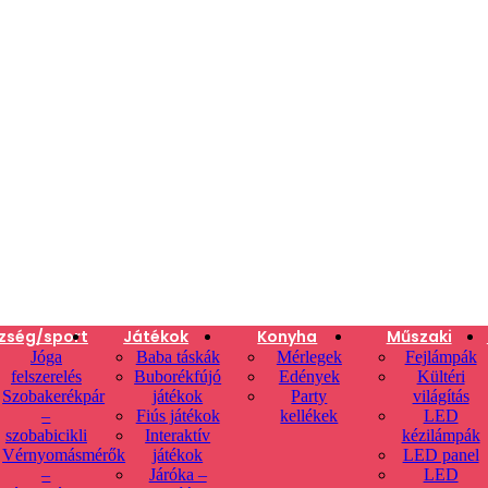
zség/sport
Játékok
Konyha
Műszaki
Jóga
Baba táskák
Mérlegek
Fejlámpák
felszerelés
Buborékfújó
Edények
Kültéri
Szobakerékpár
játékok
Party
világítás
–
Fiús játékok
kellékek
LED
szobabicikli
Interaktív
kézilámpák
Vérnyomásmérők
játékok
LED panel
–
Járóka –
LED