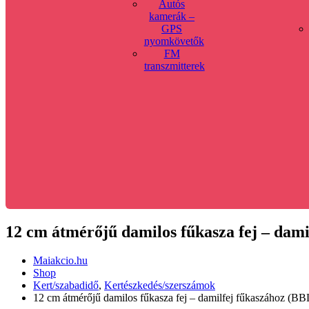
Autós
kamerák –
GPS
nyomkövetők
FM
transzmitterek
12 cm átmérőjű damilos fűkasza fej – dam
Maiakcio.hu
Shop
Kert/szabadidő
,
Kertészkedés/szerszámok
12 cm átmérőjű damilos fűkasza fej – damilfej fűkaszához (