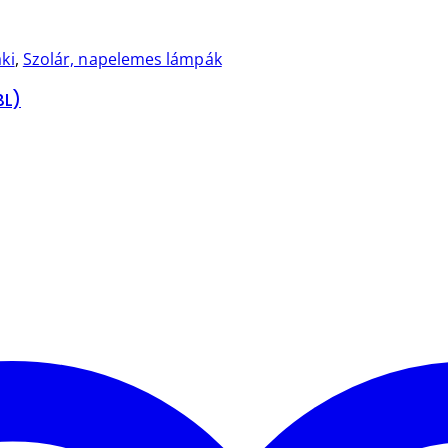
ki
,
Szolár, napelemes lámpák
BL)