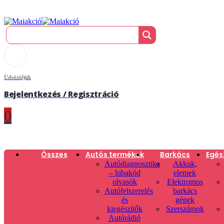
Üdvözöljük
Bejelentkezés / Regisztráció
0
Összes
Autós termékek
Barkács
Egés
Autódiagnosztika
Akkuk,
– hibakód
elemek
olvasók
Elektromos
Autófelszerelés
barkács
és
gépek
kiegészítők
Szerszámok
Autórádió