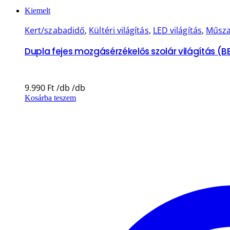
Kiemelt
Kert/szabadidő
,
Kültéri világítás
,
LED világítás
,
Műsza
Dupla fejes mozgásérzékelős szolár világítás (B
9.990
Ft
Kosárba teszem