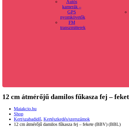
Autós
kamerák –
GPS
nyomkövetők
FM
transzmitterek
12 cm átmérőjű damilos fűkasza fej – fek
Maiakcio.hu
Shop
Kert/szabadidő
,
Kertészkedés/szerszámok
12 cm átmérőjű damilos fűkasza fej – fekete (BBV) (BBL)