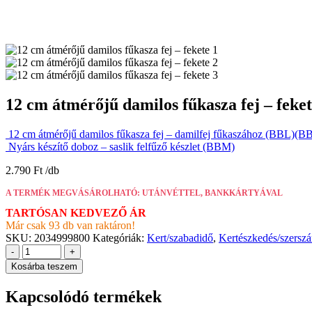
12 cm átmérőjű damilos fűkasza fej – fek
12 cm átmérőjű damilos fűkasza fej – damilfej fűkaszához (BBL)(B
Nyárs készítő doboz – saslik felfűző készlet (BBM)
2.790
Ft
A TERMÉK MEGVÁSÁROLHATÓ: UTÁNVÉTTEL, BANKKÁRTYÁVAL
TARTÓSAN KEDVEZŐ ÁR
Már csak 93 db van raktáron!
SKU:
2034999800
Kategóriák:
Kert/szabadidő
,
Kertészkedés/szersz
-
+
Kosárba teszem
Kapcsolódó termékek