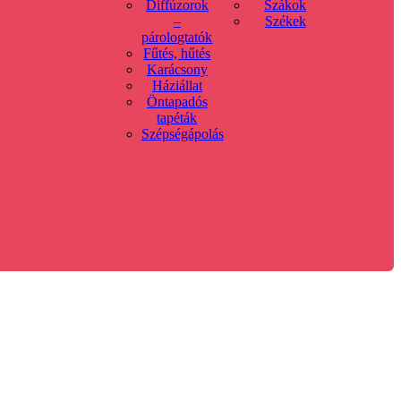
Diffúzorok
Szákok
–
Székek
párologtatók
Fűtés, hűtés
Karácsony
Háziállat
Öntapadós
tapéták
Szépségápolás