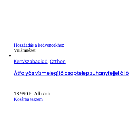
Hozzáadás a kedvencekhez
Villámnézet
Kert/szabadidő
,
Otthon
Átfolyós vízmelegítő csaptelep zuhanyfejjel álló
13.990
Ft
Kosárba teszem