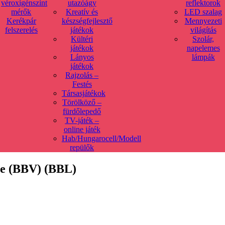
véroxigénszint
utazóágy
reflektorok
mérők
Kreatív és
LED szalag
Kerékpár
készségfejlesztő
Mennyezeti
felszerelés
játékok
világítás
Kültéri
Szolár,
játékok
napelemes
Lányos
lámpák
játékok
Rajzolás –
Festés
Társasjátékok
Törölköző –
fürdőlepedő
TV-játék –
online játék
Hab/Hungarocell/Modell
repülők
ete (BBV) (BBL)