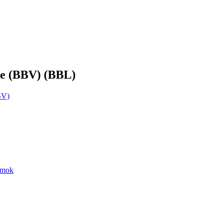
ete (BBV) (BBL)
BV)
ámok