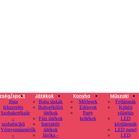
zség/sport
Játékok
Konyha
Műszaki
Jóga
Baba táskák
Mérlegek
Fejlámpák
felszerelés
Buborékfújó
Edények
Kültéri
Szobakerékpár
játékok
Party
világítás
–
Fiús játékok
kellékek
LED
szobabicikli
Interaktív
kézilámpák
Vérnyomásmérők
játékok
LED panel
–
Járóka –
LED