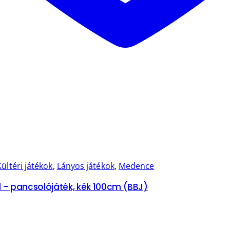
Kültéri játékok
,
Lányos játékok
,
Medence
 – pancsolójáték, kék 100cm (BBJ)