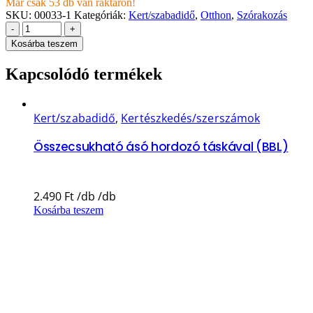
Már csak 53 db van raktáron!
SKU:
00033-1
Kategóriák:
Kert/szabadidő
,
Otthon
,
Szórakozás
-
+
Kosárba teszem
Kapcsolódó termékek
Kert/szabadidő
,
Kertészkedés/szerszámok
Összecsukható ásó hordozó táskával (BBL)
2.490
Ft
Kosárba teszem