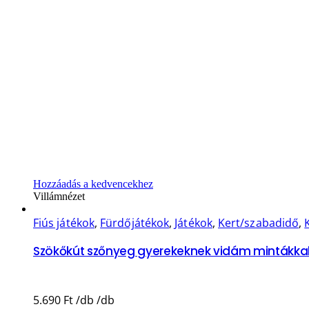
Hozzáadás a kedvencekhez
Villámnézet
Fiús játékok
,
Fürdőjátékok
,
Játékok
,
Kert/szabadidő
,
Szökőkút szőnyeg gyerekeknek vidám mintákkal
5.690
Ft