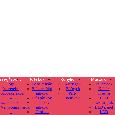
zség/sport
Játékok
Konyha
Műszaki
Jóga
Baba táskák
Mérlegek
Fejlámpák
felszerelés
Buborékfújó
Edények
Kültéri
Szobakerékpár
játékok
Party
világítás
–
Fiús játékok
kellékek
LED
szobabicikli
Interaktív
kézilámpák
Vérnyomásmérők
játékok
LED panel
–
Járóka –
LED