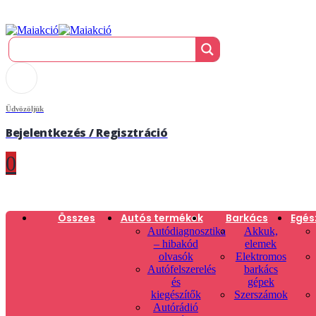
Üdvözöljük
Bejelentkezés / Regisztráció
0
Összes
Autós termékek
Barkács
Egés
Autódiagnosztika
Akkuk,
– hibakód
elemek
olvasók
Elektromos
Autófelszerelés
barkács
és
gépek
kiegészítők
Szerszámok
Autórádió