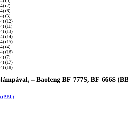
seblámpával, – Baofeng BF-777S, BF-666S (
an (BBL)