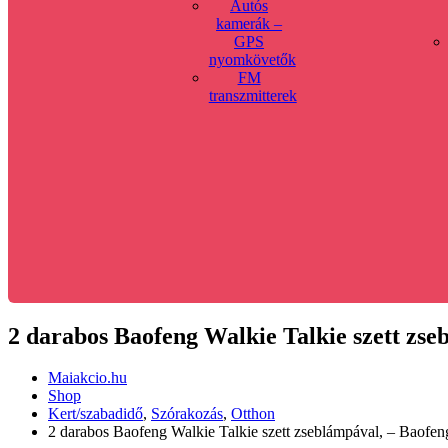
Autós
kamerák –
GPS
nyomkövetők
FM
transzmitterek
2 darabos Baofeng Walkie Talkie szett z
Maiakcio.hu
Shop
Kert/szabadidő
,
Szórakozás
,
Otthon
2 darabos Baofeng Walkie Talkie szett zseblámpával, – Bao