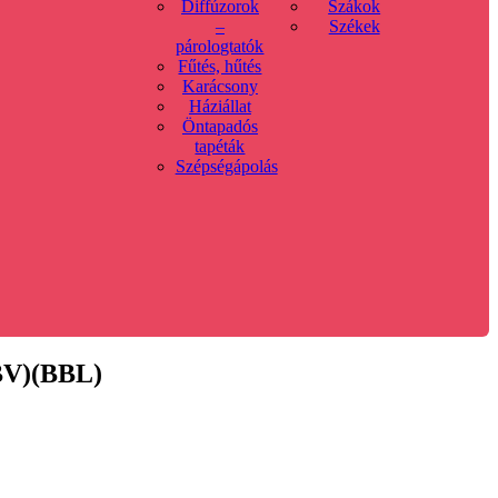
Diffúzorok
Szákok
–
Székek
párologtatók
Fűtés, hűtés
Karácsony
Háziállat
Öntapadós
tapéták
Szépségápolás
BBV)(BBL)