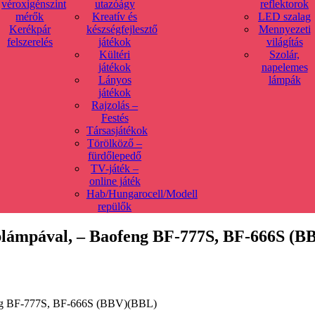
véroxigénszint
utazóágy
reflektorok
mérők
Kreatív és
LED szalag
Kerékpár
készségfejlesztő
Mennyezeti
felszerelés
játékok
világítás
Kültéri
Szolár,
játékok
napelemes
Lányos
lámpák
játékok
Rajzolás –
Festés
Társasjátékok
Törölköző –
fürdőlepedő
TV-játék –
online játék
Hab/Hungarocell/Modell
repülők
seblámpával, – Baofeng BF-777S, BF-666S (
feng BF-777S, BF-666S (BBV)(BBL)