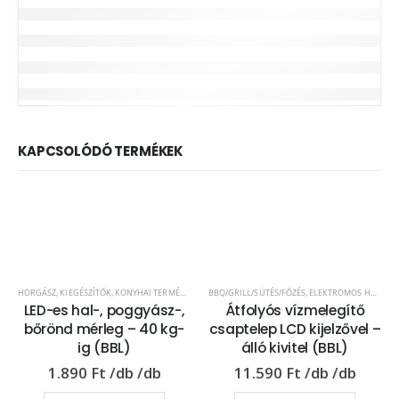
KAPCSOLÓDÓ TERMÉKEK
HORGÁSZ
,
KIEGÉSZÍTŐK
,
KONYHAI TERMÉKEK
,
MÉRLEGEK
BBQ/GRILL/SÜTÉS/FŐZÉS
,
ELEKTROMOS HÁZTARTÁSI GÉPEK
LED-es hal-, poggyász-,
Átfolyós vízmelegítő
bőrönd mérleg – 40 kg-
csaptelep LCD kijelzővel –
ig (BBL)
álló kivitel (BBL)
1.890
Ft
11.590
Ft