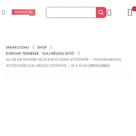
MAIAKCIO.HU
SHOP
KONYHAI TERMÉKEK
,
OLAJ NÉLKÜLI SÜTŐ
50 DB AIR FRYERBE HELYEZHETŐ KEREK SÜTŐPAPÍR – TAPADÁSMENTES
SÜTŐKOSÁR OLAJ NÉLKÜLI SÜTŐHÖZ – 16 X 4 CM (BBKM)(BBM)