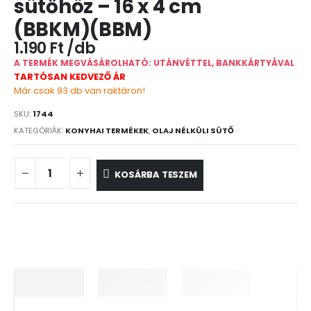
sütőhöz – 16 x 4 cm
(BBKM)(BBM)
1.190
Ft
A TERMÉK MEGVÁSÁROLHATÓ: UTÁNVÉTTEL, BANKKÁRTYÁVAL
TARTÓSAN KEDVEZŐ ÁR
Már csak 93 db van raktáron!
SKU:
1744
KATEGÓRIÁK:
KONYHAI TERMÉKEK
,
OLAJ NÉLKÜLI SÜTŐ
KOSÁRBA TESZEM