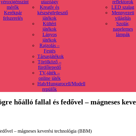
véroxigénszint
utazóágy
reflektorok
mérők
Kreatív és
LED szalag
Kerékpár
készségfejlesztő
Mennyezeti
felszerelés
játékok
világítás
Kültéri
Szolár,
játékok
napelemes
Lányos
lámpák
játékok
Rajzolás –
Festés
Társasjátékok
Törölköző –
fürdőlepedő
TV-játék –
online játék
Hab/Hungarocell/Modell
repülők
gre hőálló fallal és fedővel – mágneses kev
s fedővel – mágneses keverési technológia (BBM)