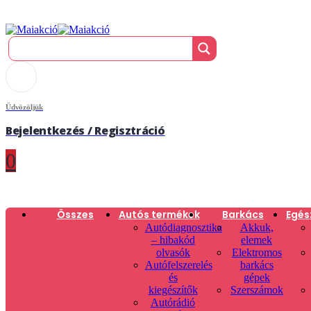
Üdvözöljük
Bejelentkezés / Regisztráció
0
Összes
Autós termékek
Barkács
Egés
Autódiagnosztika
Akkuk,
– hibakód
elemek
olvasók
Elektromos
Autófelszerelés
barkács
és
gépek
kiegészítők
Szerszámok
Autórádió