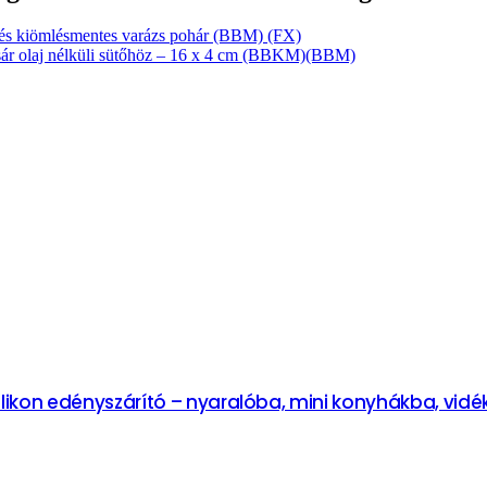
- és kiömlésmentes varázs pohár (BBM) (FX)
kosár olaj nélküli sütőhöz – 16 x 4 cm (BBKM)(BBM)
ilikon edényszárító – nyaralóba, mini konyhákba, vid