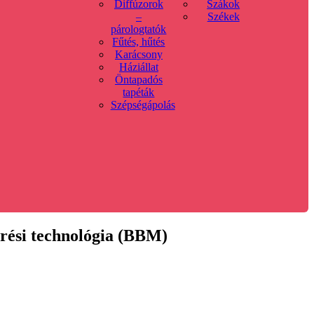
Diffúzorok
Szákok
–
Székek
párologtatók
Fűtés, hűtés
Karácsony
Háziállat
Öntapadós
tapéták
Szépségápolás
erési technológia (BBM)