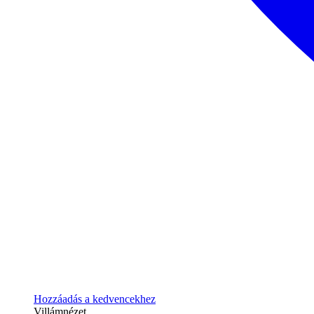
Hozzáadás a kedvencekhez
Villámnézet