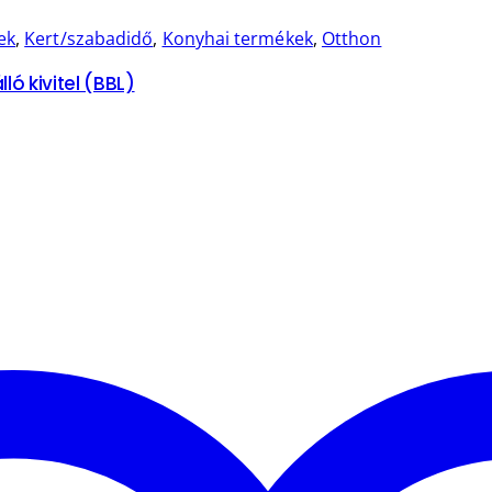
ek
,
Kert/szabadidő
,
Konyhai termékek
,
Otthon
ló kivitel (BBL)