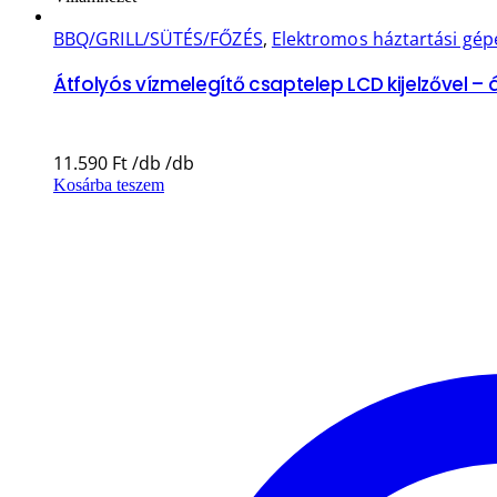
BBQ/GRILL/SÜTÉS/FŐZÉS
,
Elektromos háztartási gép
Átfolyós vízmelegítő csaptelep LCD kijelzővel – ál
11.590
Ft
Kosárba teszem