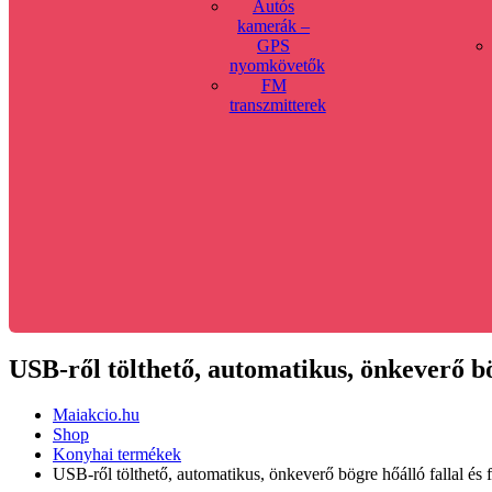
Autós
kamerák –
GPS
nyomkövetők
FM
transzmitterek
USB-ről tölthető, automatikus, önkeverő bö
Maiakcio.hu
Shop
Konyhai termékek
USB-ről tölthető, automatikus, önkeverő bögre hőálló fallal é