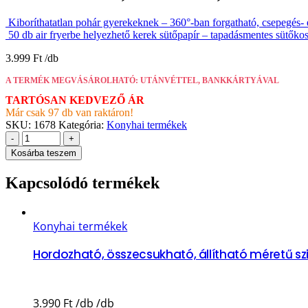
Kiboríthatatlan pohár gyerekeknek – 360°-ban forgatható, csepegés
50 db air fryerbe helyezhető kerek sütőpapír – tapadásmentes sütő
3.999
Ft
A TERMÉK MEGVÁSÁROLHATÓ: UTÁNVÉTTEL, BANKKÁRTYÁVAL
TARTÓSAN KEDVEZŐ ÁR
Már csak 97 db van raktáron!
SKU:
1678
Kategória:
Konyhai termékek
-
+
Kosárba teszem
Kapcsolódó termékek
Konyhai termékek
Hordozható, összecsukható, állítható méretű sz
3.990
Ft