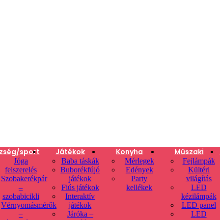
zség/sport
Játékok
Konyha
Műszaki
Jóga
Baba táskák
Mérlegek
Fejlámpák
felszerelés
Buborékfújó
Edények
Kültéri
Szobakerékpár
játékok
Party
világítás
–
Fiús játékok
kellékek
LED
szobabicikli
Interaktív
kézilámpák
Vérnyomásmérők
játékok
LED panel
–
Járóka –
LED