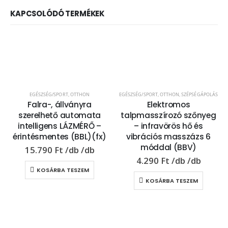
KAPCSOLÓDÓ TERMÉKEK
EGÉSZSÉG/SPORT
,
OTTHON
EGÉSZSÉG/SPORT
,
OTTHON
,
SZÉPSÉGÁPOLÁS
Falra-, állványra
Elektromos
szerelhető automata
talpmasszírozó szőnyeg
intelligens LÁZMÉRŐ –
– infravörös hő és
érintésmentes (BBL)(fx)
vibrációs masszázs 6
móddal (BBV)
15.790
Ft
4.290
Ft
KOSÁRBA TESZEM
KOSÁRBA TESZEM