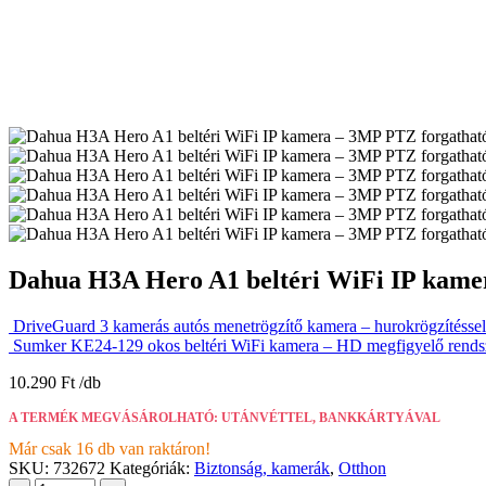
Dahua H3A Hero A1 beltéri WiFi IP kamer
DriveGuard 3 kamerás autós menetrögzítő kamera – hurokrögzítéssel
Sumker KE24-129 okos beltéri WiFi kamera – HD megfigyelő rendsz
10.290
Ft
A TERMÉK MEGVÁSÁROLHATÓ: UTÁNVÉTTEL, BANKKÁRTYÁVAL
Már csak 16 db van raktáron!
SKU:
732672
Kategóriák:
Biztonság, kamerák
,
Otthon