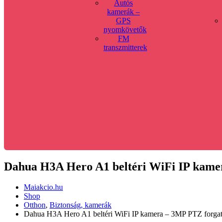
Autós
kamerák –
GPS
nyomkövetők
FM
transzmitterek
Dahua H3A Hero A1 beltéri WiFi IP kamer
Maiakcio.hu
Shop
Otthon
,
Biztonság, kamerák
Dahua H3A Hero A1 beltéri WiFi IP kamera – 3MP PTZ forgat