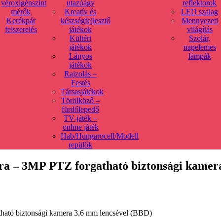
véroxigénszint
utazóágy
reflektorok
mérők
Kreatív és
LED szalag
Kerékpár
készségfejlesztő
Mennyezeti
felszerelés
játékok
világítás
Kültéri
Szolár,
játékok
napelemes
Lányos
lámpák
játékok
Rajzolás –
Festés
Társasjátékok
Törölköző –
fürdőlepedő
TV-játék –
online játék
Hab/Hungarocell/Modell
repülők
a – 3MP PTZ forgatható biztonsági kamera
ható biztonsági kamera 3.6 mm lencsével (BBD)