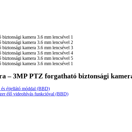
a – 3MP PTZ forgatható biztonsági kamera
 és éjjellátó móddal (BBD)
er élő videohívás funkcióval (BBD)