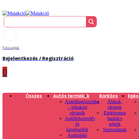
Üdvözöljük
Bejelentkezés / Regisztráció
0
Összes
Autós termékek
Barkács
Egés
Autódiagnosztika
Akkuk,
– hibakód
elemek
olvasók
Elektromos
Autófelszerelés
barkács
és
gépek
kiegészítők
Szerszámok
Autórádió