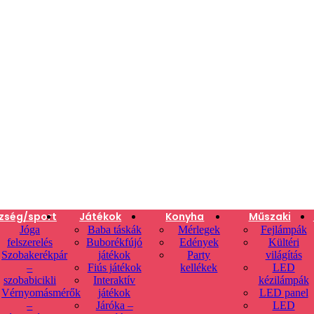
zség/sport
Játékok
Konyha
Műszaki
Jóga
Baba táskák
Mérlegek
Fejlámpák
felszerelés
Buborékfújó
Edények
Kültéri
Szobakerékpár
játékok
Party
világítás
–
Fiús játékok
kellékek
LED
szobabicikli
Interaktív
kézilámpák
Vérnyomásmérők
játékok
LED panel
–
Járóka –
LED