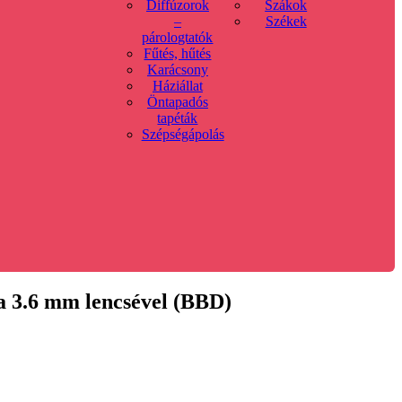
Diffúzorok
Szákok
–
Székek
párologtatók
Fűtés, hűtés
Karácsony
Háziállat
Öntapadós
tapéták
Szépségápolás
 3.6 mm lencsével (BBD)