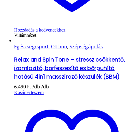
Hozzáadás a kedvencekhez
Villámnézet
Egészség/sport
,
Otthon
,
Szépségápolás
Relax and Spin Tone – stressz csökkentő,
izomlazító, bőrfeszesítő és bőrpuhító
hatású 4in1 masszírozó készülék (BBM)
6.490
Ft
Kosárba teszem