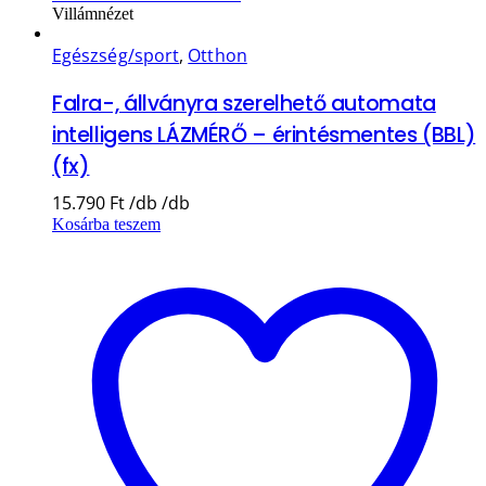
Villámnézet
Egészség/sport
,
Otthon
Falra-, állványra szerelhető automata
intelligens LÁZMÉRŐ – érintésmentes (BBL)
(fx)
15.790
Ft
Kosárba teszem