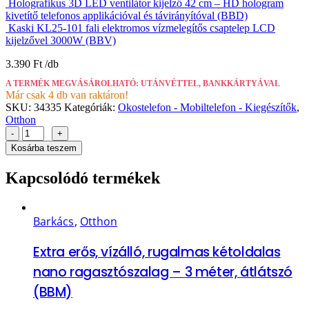
Holografikus 3D LED ventilátor kijelző 42 cm – HD hologram
kivetítő telefonos applikációval és távirányítóval (BBD)
Kaski KL25-101 fali elektromos vízmelegítős csaptelep LCD
kijelzővel 3000W (BBV)
3.390
Ft
A TERMÉK MEGVÁSÁROLHATÓ: UTÁNVÉTTEL, BANKKÁRTYÁVAL
Már csak 4 db van raktáron!
SKU:
34335
Kategóriák:
Okostelefon - Mobiltelefon - Kiegészítők
,
Otthon
-
+
Kosárba teszem
Kapcsolódó termékek
Barkács
,
Otthon
Extra erős, vízálló, rugalmas kétoldalas
nano ragasztószalag – 3 méter, átlátszó
(BBM)