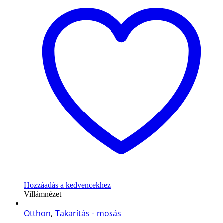
Hozzáadás a kedvencekhez
Villámnézet
Otthon
,
Takarítás - mosás