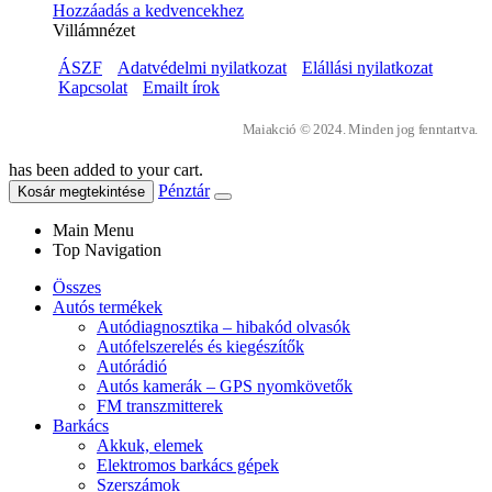
Hozzáadás a kedvencekhez
Villámnézet
ÁSZF
Adatvédelmi nyilatkozat
Elállási nyilatkozat
Kapcsolat
Emailt írok
Maiakció © 2024. Minden jog fenntartva.
has been added to your cart.
Pénztár
Kosár megtekintése
Main Menu
Top Navigation
Összes
Autós termékek
Autódiagnosztika – hibakód olvasók
Autófelszerelés és kiegészítők
Autórádió
Autós kamerák – GPS nyomkövetők
FM transzmitterek
Barkács
Akkuk, elemek
Elektromos barkács gépek
Szerszámok