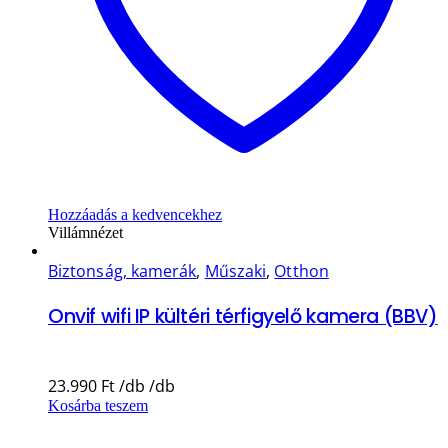
Hozzáadás a kedvencekhez
Villámnézet
Biztonság, kamerák
,
Műszaki
,
Otthon
Onvif wifi IP kültéri térfigyelő kamera (BBV)
23.990
Ft
Kosárba teszem