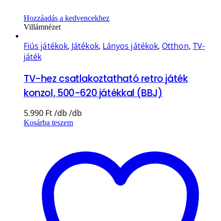
Hozzáadás a kedvencekhez
Villámnézet
Fiús játékok
,
Játékok
,
Lányos játékok
,
Otthon
,
TV-
játék
TV-hez csatlakoztatható retro játék
konzol, 500-620 játékkal (BBJ)
5.990
Ft
Kosárba teszem