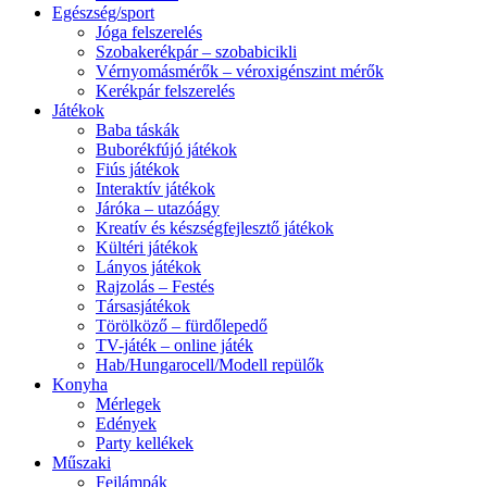
Egészség/sport
Jóga felszerelés
Szobakerékpár – szobabicikli
Vérnyomásmérők – véroxigénszint mérők
Kerékpár felszerelés
Játékok
Baba táskák
Buborékfújó játékok
Fiús játékok
Interaktív játékok
Járóka – utazóágy
Kreatív és készségfejlesztő játékok
Kültéri játékok
Lányos játékok
Rajzolás – Festés
Társasjátékok
Törölköző – fürdőlepedő
TV-játék – online játék
Hab/Hungarocell/Modell repülők
Konyha
Mérlegek
Edények
Party kellékek
Műszaki
Fejlámpák