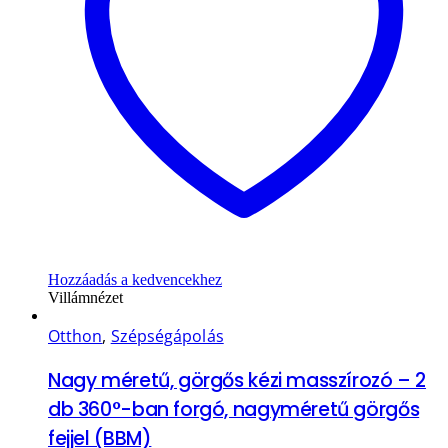
Hozzáadás a kedvencekhez
Villámnézet
Otthon
,
Szépségápolás
Nagy méretű, görgős kézi masszírozó – 2
db 360°-ban forgó, nagyméretű görgős
fejjel (BBM)