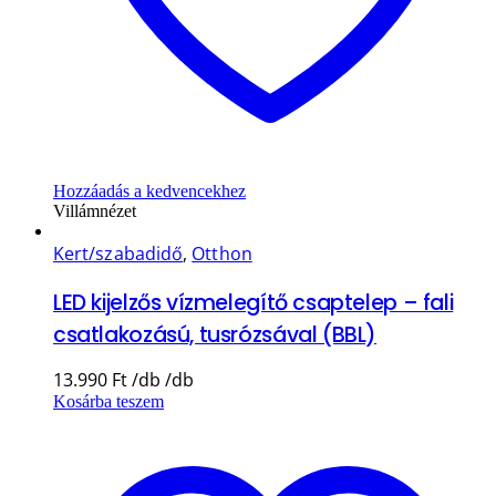
Hozzáadás a kedvencekhez
Villámnézet
Kert/szabadidő
,
Otthon
LED kijelzős vízmelegítő csaptelep – fali
csatlakozású, tusrózsával (BBL)
13.990
Ft
Kosárba teszem