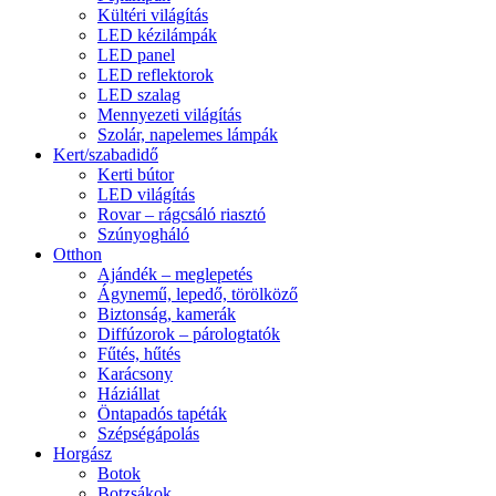
Kültéri világítás
LED kézilámpák
LED panel
LED reflektorok
LED szalag
Mennyezeti világítás
Szolár, napelemes lámpák
Kert/szabadidő
Kerti bútor
LED világítás
Rovar – rágcsáló riasztó
Szúnyogháló
Otthon
Ajándék – meglepetés
Ágynemű, lepedő, törölköző
Biztonság, kamerák
Diffúzorok – párologtatók
Fűtés, hűtés
Karácsony
Háziállat
Öntapadós tapéták
Szépségápolás
Horgász
Botok
Botzsákok