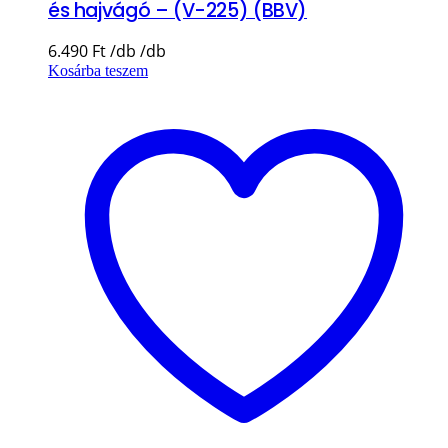
és hajvágó – (V-225) (BBV)
6.490
Ft
Kosárba teszem