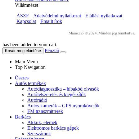
Villámnézet
ÁSZF
Adatvédelmi nyilatkozat
Elállási nyilatkozat
Kapcsolat
Emailt írok
Maiakció © 2024. Minden jog fenntartva.
has been added to your cart.
Pénztár
Kosár megtekintése
Main Menu
Top Navigation
Összes
Autós termékek
Autódiagnosztika – hibakód olvasók
Autófelszerelés és kiegészítők
Autórádió
Autós kamerák – GPS nyomkövetők
FM transzmitterek
Barkács
Akkuk, elemek
Elektromos barkács gépek
Szerszámok