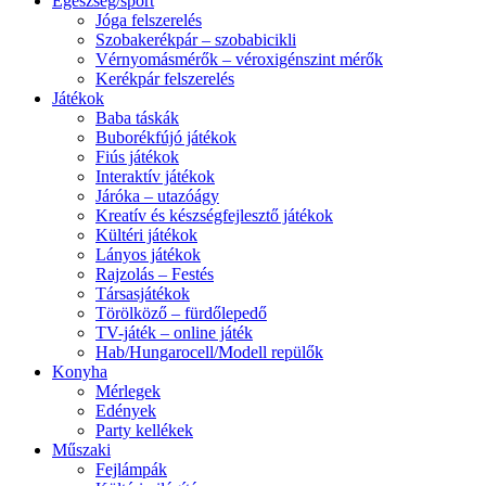
Egészség/sport
Jóga felszerelés
Szobakerékpár – szobabicikli
Vérnyomásmérők – véroxigénszint mérők
Kerékpár felszerelés
Játékok
Baba táskák
Buborékfújó játékok
Fiús játékok
Interaktív játékok
Járóka – utazóágy
Kreatív és készségfejlesztő játékok
Kültéri játékok
Lányos játékok
Rajzolás – Festés
Társasjátékok
Törölköző – fürdőlepedő
TV-játék – online játék
Hab/Hungarocell/Modell repülők
Konyha
Mérlegek
Edények
Party kellékek
Műszaki
Fejlámpák