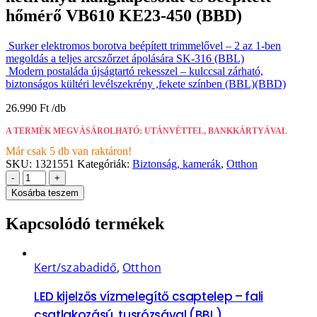
hőmérő VB610 KE23-450 (BBD)
Surker elektromos borotva beépített trimmelővel – 2 az 1-ben
megoldás a teljes arcszőrzet ápolására SK-316 (BBL)
Modern postaláda újságtartó rekesszel – kulccsal zárható,
biztonságos kültéri levélszekrény ,fekete színben (BBL)(BBD)
26.990
Ft
A TERMÉK MEGVÁSÁROLHATÓ: UTÁNVÉTTEL, BANKKÁRTYÁVAL
Már csak 5 db van raktáron!
SKU:
1321551
Kategóriák:
Biztonság, kamerák
,
Otthon
-
+
Kosárba teszem
Kapcsolódó termékek
Kert/szabadidő
,
Otthon
LED kijelzős vízmelegítő csaptelep – fali
csatlakozású, tusrózsával (BBL)