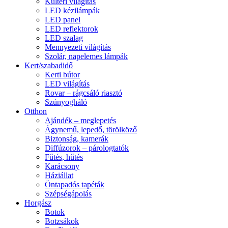
Kültéri világítás
LED kézilámpák
LED panel
LED reflektorok
LED szalag
Mennyezeti világítás
Szolár, napelemes lámpák
Kert/szabadidő
Kerti bútor
LED világítás
Rovar – rágcsáló riasztó
Szúnyogháló
Otthon
Ajándék – meglepetés
Ágynemű, lepedő, törölköző
Biztonság, kamerák
Diffúzorok – párologtatók
Fűtés, hűtés
Karácsony
Háziállat
Öntapadós tapéták
Szépségápolás
Horgász
Botok
Botzsákok