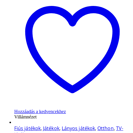
Hozzáadás a kedvencekhez
Villámnézet
Fiús játékok
,
Játékok
,
Lányos játékok
,
Otthon
,
TV-