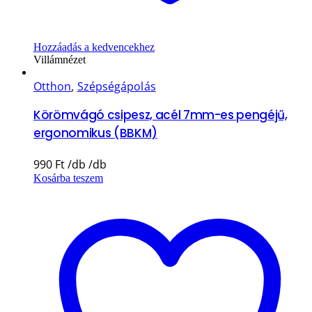
Hozzáadás a kedvencekhez
Villámnézet
Otthon
,
Szépségápolás
Körömvágó csipesz, acél 7mm-es pengéjű,
ergonomikus (BBKM)
990
Ft
Kosárba teszem