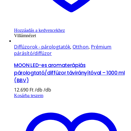
Hozzáadás a kedvencekhez
Villámnézet
Diffúzorok - párologtatók
,
Otthon
,
Prémium
párásító/diffúzor
MOON LED-es aromaterápiás
párologtató/diffúzor távirányítóval – 1000 ml
(BBV)
12.690
Ft
Kosárba teszem