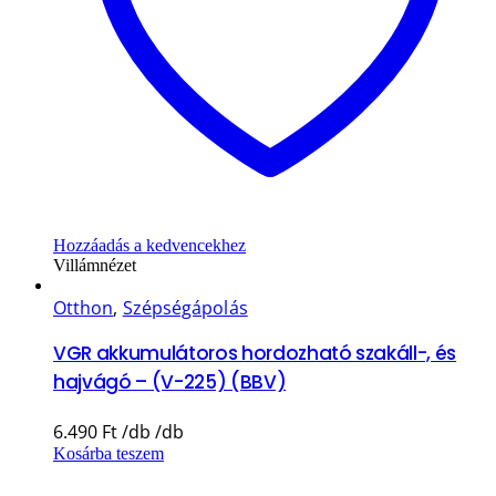
Hozzáadás a kedvencekhez
Villámnézet
Otthon
,
Szépségápolás
VGR akkumulátoros hordozható szakáll-, és
hajvágó – (V-225) (BBV)
6.490
Ft
Kosárba teszem