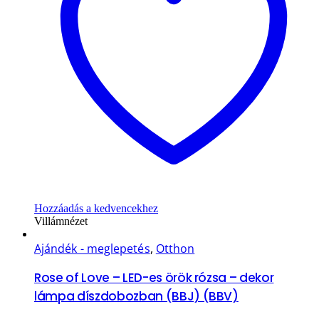
Hozzáadás a kedvencekhez
Villámnézet
Ajándék - meglepetés
,
Otthon
Rose of Love – LED-es örök rózsa – dekor
lámpa díszdobozban (BBJ) (BBV)