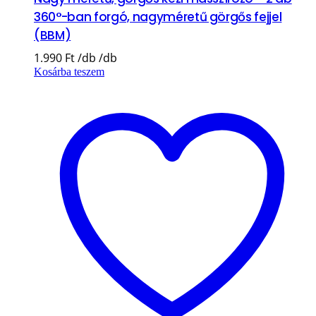
360°-ban forgó, nagyméretű görgős fejjel
(BBM)
1.990
Ft
Kosárba teszem