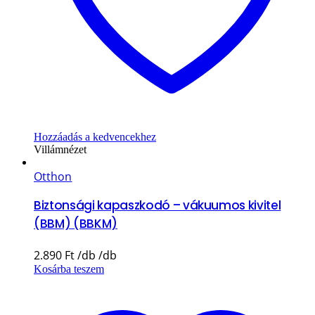
Hozzáadás a kedvencekhez
Villámnézet
Otthon
Biztonsági kapaszkodó – vákuumos kivitel
(BBM) (BBKM)
2.890
Ft
Kosárba teszem