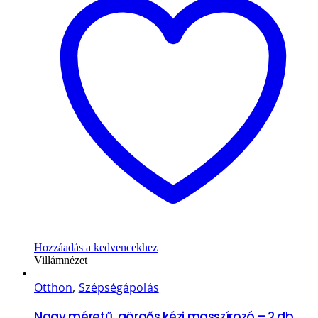
Hozzáadás a kedvencekhez
Villámnézet
Otthon
,
Szépségápolás
Nagy méretű, görgős kézi masszírozó – 2 db