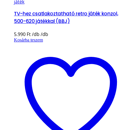
játék
TV-hez csatlakoztatható retro játék konzol,
500-620 játékkal (BBJ)
5.990
Ft
Kosárba teszem