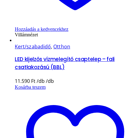
Hozzáadás a kedvencekhez
Villámnézet
Kert/szabadidő
,
Otthon
LED kijelzős vízmelegítő csaptelep – fali
csatlakozású (BBL)
11.590
Ft
Kosárba teszem