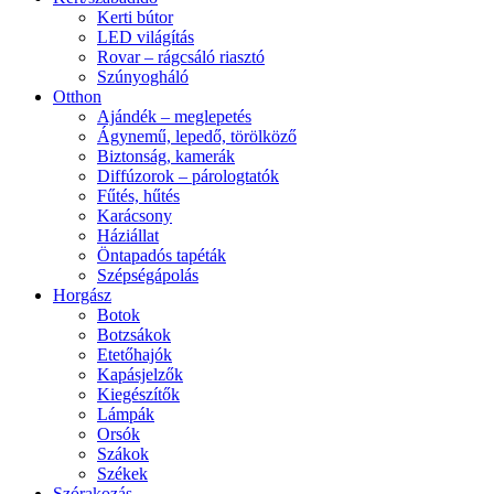
Kerti bútor
LED világítás
Rovar – rágcsáló riasztó
Szúnyogháló
Otthon
Ajándék – meglepetés
Ágynemű, lepedő, törölköző
Biztonság, kamerák
Diffúzorok – párologtatók
Fűtés, hűtés
Karácsony
Háziállat
Öntapadós tapéták
Szépségápolás
Horgász
Botok
Botzsákok
Etetőhajók
Kapásjelzők
Kiegészítők
Lámpák
Orsók
Szákok
Székek
Szórakozás