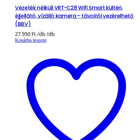
Vezeték nélküli VRT-C28 Wifi Smart kültéri,
éjjellátó, vízálló kamera – távolról vezérelhető
(BBV)
27.990
Ft
Kosárba teszem