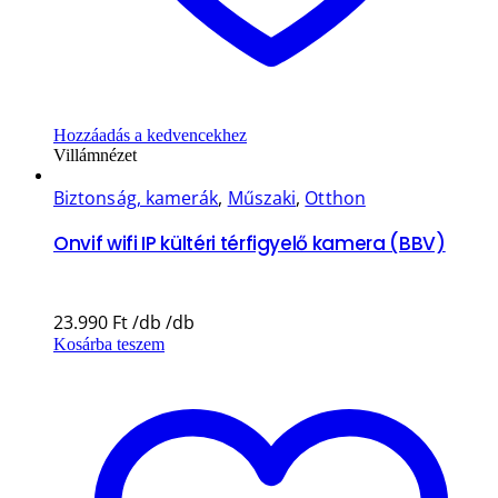
Hozzáadás a kedvencekhez
Villámnézet
Biztonság, kamerák
,
Műszaki
,
Otthon
Onvif wifi IP kültéri térfigyelő kamera (BBV)
23.990
Ft
Kosárba teszem