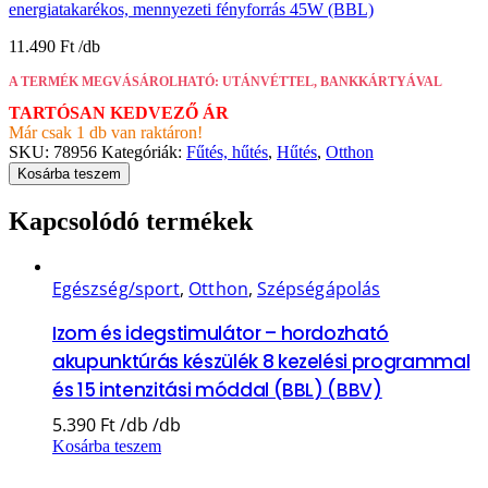
energiatakarékos, mennyezeti fényforrás 45W (BBL)
11.490
Ft
A TERMÉK MEGVÁSÁROLHATÓ: UTÁNVÉTTEL, BANKKÁRTYÁVAL
TARTÓSAN KEDVEZŐ ÁR
Már csak 1 db van raktáron!
SKU:
78956
Kategóriák:
Fűtés, hűtés
,
Hűtés
,
Otthon
Kosárba teszem
Kapcsolódó termékek
Egészség/sport
,
Otthon
,
Szépségápolás
Izom és idegstimulátor – hordozható
akupunktúrás készülék 8 kezelési programmal
és 15 intenzitási móddal (BBL) (BBV)
5.390
Ft
Kosárba teszem