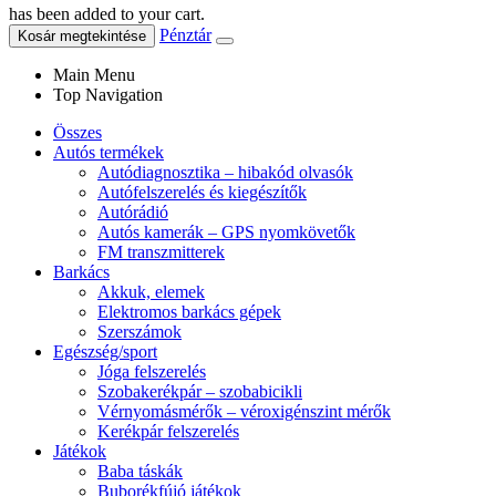
has been added to your cart.
Pénztár
Kosár megtekintése
Main Menu
Top Navigation
Összes
Autós termékek
Autódiagnosztika – hibakód olvasók
Autófelszerelés és kiegészítők
Autórádió
Autós kamerák – GPS nyomkövetők
FM transzmitterek
Barkács
Akkuk, elemek
Elektromos barkács gépek
Szerszámok
Egészség/sport
Jóga felszerelés
Szobakerékpár – szobabicikli
Vérnyomásmérők – véroxigénszint mérők
Kerékpár felszerelés
Játékok
Baba táskák
Buborékfújó játékok