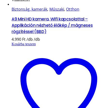
Biztonság, kamerák
,
Műszaki
,
Otthon
A9 Mini HD kamera, Wifi kapcsolattal –
Applikáción nézhető élőkép / mágneses
rögzítéssel (BBD)
4.990
Ft
Kosárba teszem