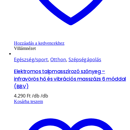
Hozzáadás a kedvencekhez
Villámnézet
Egészség/sport
,
Otthon
,
Szépségápolás
Elektromos talpmasszírozó szőnyeg –
infravörös hő és vibrációs masszázs 6 móddal
(BBV)
4.290
Ft
Kosárba teszem