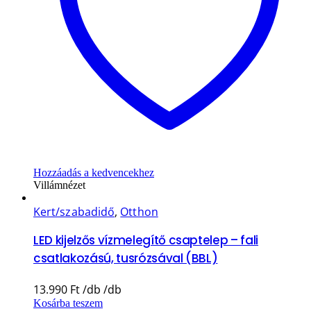
Hozzáadás a kedvencekhez
Villámnézet
Kert/szabadidő
,
Otthon
LED kijelzős vízmelegítő csaptelep – fali
csatlakozású, tusrózsával (BBL)
13.990
Ft
Kosárba teszem