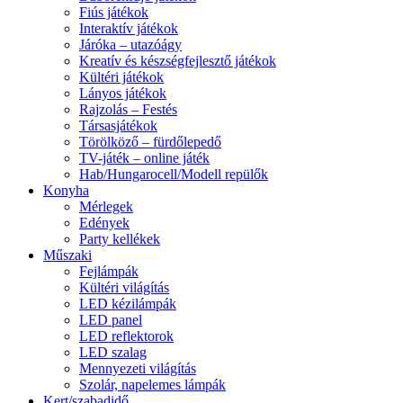
Fiús játékok
Interaktív játékok
Járóka – utazóágy
Kreatív és készségfejlesztő játékok
Kültéri játékok
Lányos játékok
Rajzolás – Festés
Társasjátékok
Törölköző – fürdőlepedő
TV-játék – online játék
Hab/Hungarocell/Modell repülők
Konyha
Mérlegek
Edények
Party kellékek
Műszaki
Fejlámpák
Kültéri világítás
LED kézilámpák
LED panel
LED reflektorok
LED szalag
Mennyezeti világítás
Szolár, napelemes lámpák
Kert/szabadidő