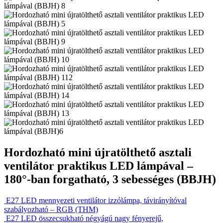
Hordozható mini újratölthető asztali
ventilátor praktikus LED lámpával –
180°-ban forgatható, 3 sebességes (BBJH)
E27 LED mennyezeti ventilátor izzólámpa, távirányítóval
szabályozható – RGB (THM)
E27 LED összecsukható négyágú nagy fényerejű,