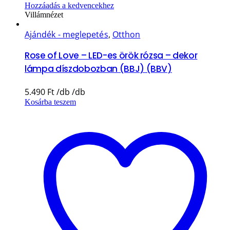
Hozzáadás a kedvencekhez
Villámnézet
Ajándék - meglepetés
,
Otthon
Rose of Love – LED-es örök rózsa – dekor
lámpa díszdobozban (BBJ) (BBV)
5.490
Ft
Kosárba teszem