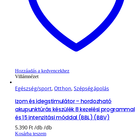
Hozzáadás a kedvencekhez
Villámnézet
Egészség/sport
,
Otthon
,
Szépségápolás
Izom és idegstimulátor – hordozható
akupunktúrás készülék 8 kezelési programmal
és 15 intenzitási móddal (BBL) (BBV)
5.390
Ft
Kosárba teszem