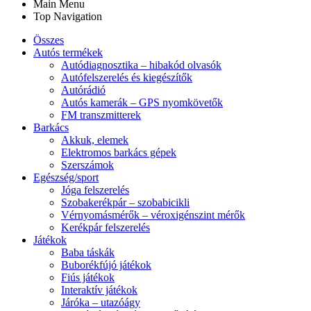
Main Menu
Top Navigation
Összes
Autós termékek
Autódiagnosztika – hibakód olvasók
Autófelszerelés és kiegészítők
Autórádió
Autós kamerák – GPS nyomkövetők
FM transzmitterek
Barkács
Akkuk, elemek
Elektromos barkács gépek
Szerszámok
Egészség/sport
Jóga felszerelés
Szobakerékpár – szobabicikli
Vérnyomásmérők – véroxigénszint mérők
Kerékpár felszerelés
Játékok
Baba táskák
Buborékfújó játékok
Fiús játékok
Interaktív játékok
Járóka – utazóágy