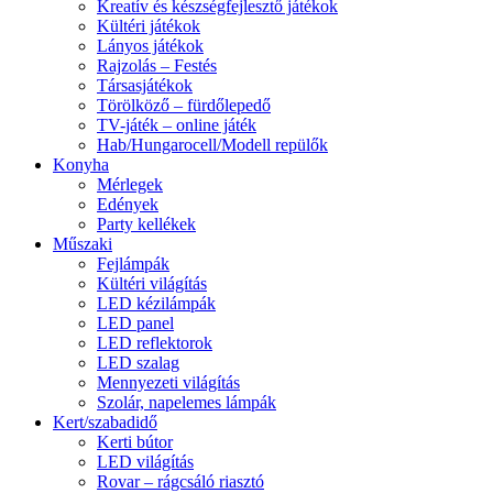
Kreatív és készségfejlesztő játékok
Kültéri játékok
Lányos játékok
Rajzolás – Festés
Társasjátékok
Törölköző – fürdőlepedő
TV-játék – online játék
Hab/Hungarocell/Modell repülők
Konyha
Mérlegek
Edények
Party kellékek
Műszaki
Fejlámpák
Kültéri világítás
LED kézilámpák
LED panel
LED reflektorok
LED szalag
Mennyezeti világítás
Szolár, napelemes lámpák
Kert/szabadidő
Kerti bútor
LED világítás
Rovar – rágcsáló riasztó