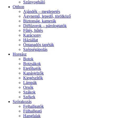
Szúnyogháló
Otthon
Ajándék – meglepetés
Ágynemű, lepedő, törölköző
Biztonság, kamerák
Diffúzorok – párologtatók
Fűtés, hűtés
Karácsony
Háziállat
Öntapadós tapéták
Szépségápolás
Horgász
Botok
Botzsákok
Etetőhajók
Kapásjelzők
Kiegészítők
Lámpák
Orsók
Szákok
Székek
Szórakozás
Fejhallgatók
Fülhallgató
Hangfalak