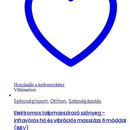
Hozzáadás a kedvencekhez
Villámnézet
Egészség/sport
,
Otthon
,
Szépségápolás
Elektromos talpmasszírozó szőnyeg –
infravörös hő és vibrációs masszázs 6 móddal
(BBV)