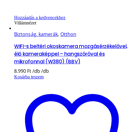
Hozzáadás a kedvencekhez
Villámnézet
Biztonság, kamerák
,
Otthon
WIFI-s beltéri okoskamera mozgásérzékelővel,
élő kameraképpel – hangszóróval és
mikrofonnal (W380) (BBV)
8.990
Ft
Kosárba teszem