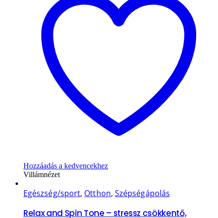
Hozzáadás a kedvencekhez
Villámnézet
Egészség/sport
,
Otthon
,
Szépségápolás
Relax and Spin Tone – stressz csökkentő,