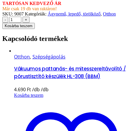
TARTÓSAN KEDVEZŐ ÁR
Már csak 19 db van raktáron!
SKU:
9007
Kategóriák:
Ágynemű, lepedő, törölköző
,
Otthon
-
+
Kosárba teszem
Kapcsolódó termékek
Otthon
,
Szépségápolás
Vákuumos pattanás- és mitesszereltávolító /
pórustisztító készülék HL-308 (BBM)
4.690
Ft
Kosárba teszem