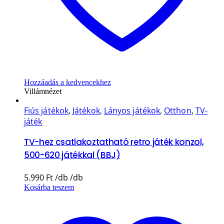
Hozzáadás a kedvencekhez
Villámnézet
Fiús játékok
,
Játékok
,
Lányos játékok
,
Otthon
,
TV-
játék
TV-hez csatlakoztatható retro játék konzol,
500-620 játékkal (BBJ)
5.990
Ft
Kosárba teszem