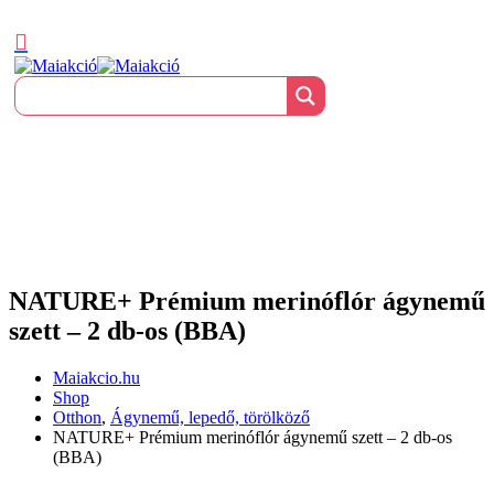
NATURE+ Prémium merinóflór ágynemű
szett – 2 db-os (BBA)
Maiakcio.hu
Shop
Otthon
,
Ágynemű, lepedő, törölköző
NATURE+ Prémium merinóflór ágynemű szett – 2 db-os
(BBA)