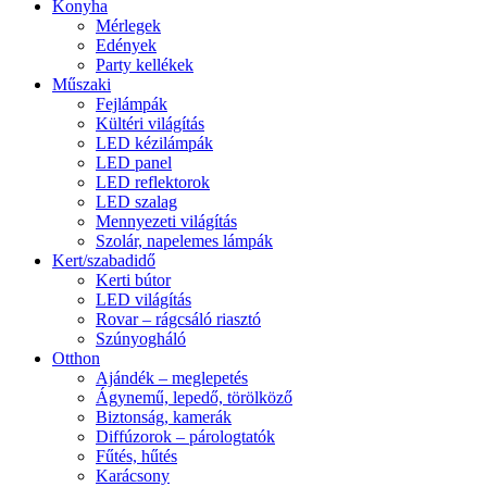
Konyha
Mérlegek
Edények
Party kellékek
Műszaki
Fejlámpák
Kültéri világítás
LED kézilámpák
LED panel
LED reflektorok
LED szalag
Mennyezeti világítás
Szolár, napelemes lámpák
Kert/szabadidő
Kerti bútor
LED világítás
Rovar – rágcsáló riasztó
Szúnyogháló
Otthon
Ajándék – meglepetés
Ágynemű, lepedő, törölköző
Biztonság, kamerák
Diffúzorok – párologtatók
Fűtés, hűtés
Karácsony