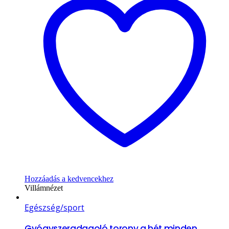
Hozzáadás a kedvencekhez
Villámnézet
Egészség/sport
Gyógyszeradagoló torony a hét minden