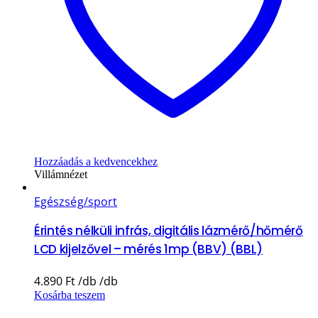
Hozzáadás a kedvencekhez
Villámnézet
Egészség/sport
Érintés nélküli infrás, digitális lázmérő/hőmérő
LCD kijelzővel – mérés 1mp (BBV) (BBL)
4.890
Ft
Kosárba teszem