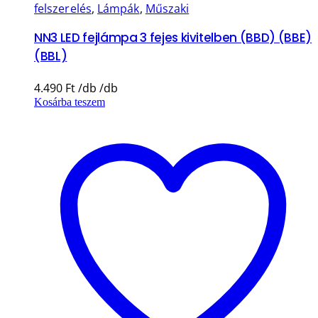
felszerelés
,
Lámpák
,
Műszaki
NN3 LED fejlámpa 3 fejes kivitelben (BBD) (BBE)
(BBL)
4.490
Ft
Kosárba teszem