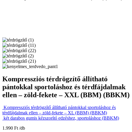
Kompressziós térdrögzítő állítható
pántokkal sportoláshoz és térdfájdalmak
ellen – zöld-fekete – XXL (BBM) (BBKM)
Kompressziós térdrögzítő állítható pántokkal sportoláshoz és
térdfájdalmak ellen – zöld-fekete – XL (BBM) (BBKM)
két darabos gumis kézszorító edzéshez, sportoláshoz (BBKM)
1.990
Ft