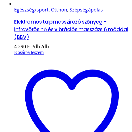
Egészség/sport
,
Otthon
,
Szépségápolás
Elektromos talpmasszírozó szőnyeg –
infravörös hő és vibrációs masszázs 6 móddal
(BBV)
4.290
Ft
Kosárba teszem