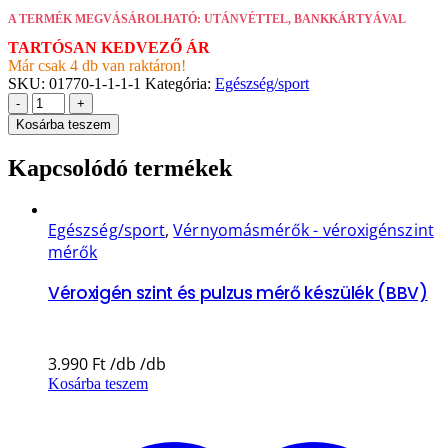
A TERMÉK MEGVÁSÁROLHATÓ: UTÁNVÉTTEL, BANKKÁRTYÁVAL
TARTÓSAN KEDVEZŐ ÁR
Már csak 4 db van raktáron!
SKU:
01770-1-1-1-1
Kategória:
Egészség/sport
-
+
Kosárba teszem
Kapcsolódó termékek
Egészség/sport
,
Vérnyomásmérők - véroxigénszint
mérők
Véroxigén szint és pulzus mérő készülék (BBV)
3.990
Ft
Kosárba teszem