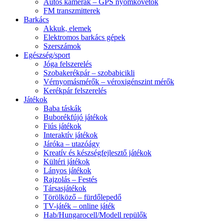
Autós kamerák – GPS nyomkövetők
FM transzmitterek
Barkács
Akkuk, elemek
Elektromos barkács gépek
Szerszámok
Egészség/sport
Jóga felszerelés
Szobakerékpár – szobabicikli
Vérnyomásmérők – véroxigénszint mérők
Kerékpár felszerelés
Játékok
Baba táskák
Buborékfújó játékok
Fiús játékok
Interaktív játékok
Járóka – utazóágy
Kreatív és készségfejlesztő játékok
Kültéri játékok
Lányos játékok
Rajzolás – Festés
Társasjátékok
Törölköző – fürdőlepedő
TV-játék – online játék
Hab/Hungarocell/Modell repülők