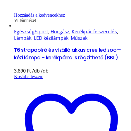
Hozzáadás a kedvencekhez
Villámnézet
Egészség/sport
,
Horgász
,
Kerékpár felszerelés
,
Lámpák
,
LED kézilámpák
,
Műszaki
T6 strapabíró és vízálló akkus cree led zoom
kézi lámpa – kerékpárra is rögzíthető (BBL)
3.890
Ft
Kosárba teszem