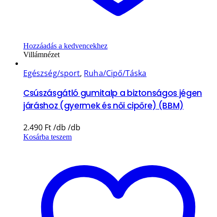
Hozzáadás a kedvencekhez
Villámnézet
Egészség/sport
,
Ruha/Cipő/Táska
Csúszásgátló gumitalp a biztonságos jégen
járáshoz (gyermek és női cipőre) (BBM)
2.490
Ft
Kosárba teszem