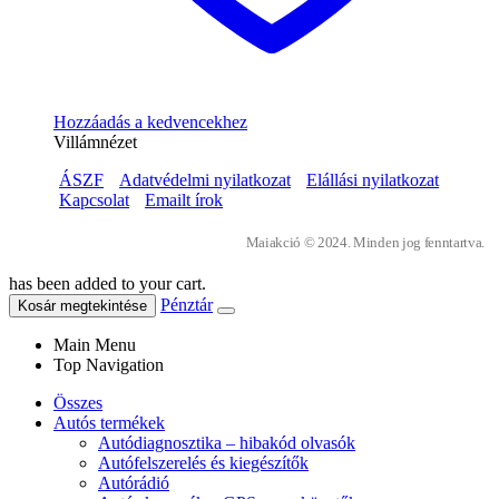
Hozzáadás a kedvencekhez
Villámnézet
ÁSZF
Adatvédelmi nyilatkozat
Elállási nyilatkozat
Kapcsolat
Emailt írok
Maiakció © 2024. Minden jog fenntartva.
has been added to your cart.
Pénztár
Kosár megtekintése
Main Menu
Top Navigation
Összes
Autós termékek
Autódiagnosztika – hibakód olvasók
Autófelszerelés és kiegészítők
Autórádió