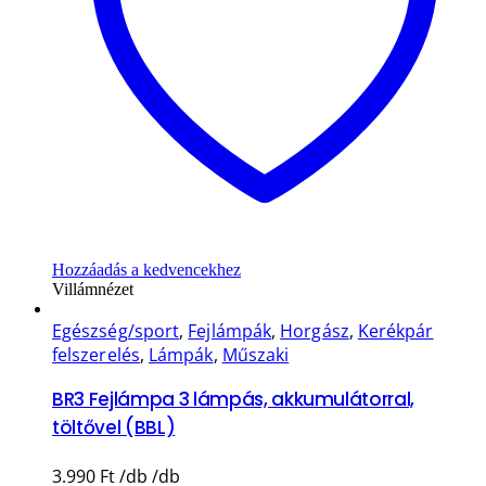
Hozzáadás a kedvencekhez
Villámnézet
Egészség/sport
,
Fejlámpák
,
Horgász
,
Kerékpár
felszerelés
,
Lámpák
,
Műszaki
BR3 Fejlámpa 3 lámpás, akkumulátorral,
töltővel (BBL)
3.990
Ft