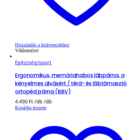
Hozzáadás a kedvencekhez
Villámnézet
Egészség/sport
Ergonomikus, memóriahabos lábpárna, a
kényelmes alvásért / térd- és lábtámasztó
ortopéd párna (BBV)
4.490
Ft
Kosárba teszem