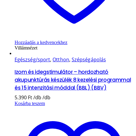
Hozzáadás a kedvencekhez
Villámnézet
Egészség/sport
,
Otthon
,
Szépségápolás
Izom és idegstimulátor – hordozható
akupunktúrás készülék 8 kezelési programmal
és 15 intenzitási móddal (BBL) (BBV)
5.390
Ft
Kosárba teszem