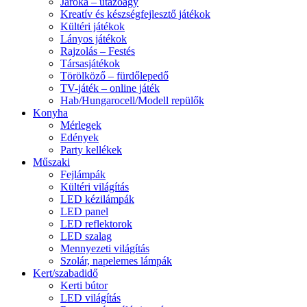
Járóka – utazóágy
Kreatív és készségfejlesztő játékok
Kültéri játékok
Lányos játékok
Rajzolás – Festés
Társasjátékok
Törölköző – fürdőlepedő
TV-játék – online játék
Hab/Hungarocell/Modell repülők
Konyha
Mérlegek
Edények
Party kellékek
Műszaki
Fejlámpák
Kültéri világítás
LED kézilámpák
LED panel
LED reflektorok
LED szalag
Mennyezeti világítás
Szolár, napelemes lámpák
Kert/szabadidő
Kerti bútor
LED világítás