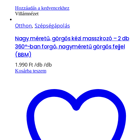
Hozzáadás a kedvencekhez
Villámnézet
Otthon
,
Szépségápolás
Nagy méretű, görgős kézi masszírozó – 2 db
360°-ban forgó, nagyméretű görgős fejjel
(BBM)
1.990
Ft
Kosárba teszem