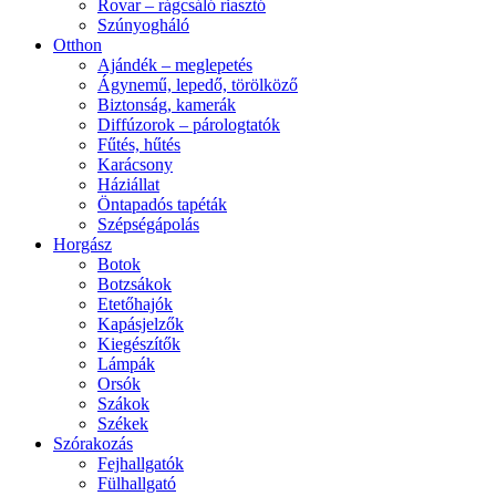
Rovar – rágcsáló riasztó
Szúnyogháló
Otthon
Ajándék – meglepetés
Ágynemű, lepedő, törölköző
Biztonság, kamerák
Diffúzorok – párologtatók
Fűtés, hűtés
Karácsony
Háziállat
Öntapadós tapéták
Szépségápolás
Horgász
Botok
Botzsákok
Etetőhajók
Kapásjelzők
Kiegészítők
Lámpák
Orsók
Szákok
Székek
Szórakozás
Fejhallgatók
Fülhallgató