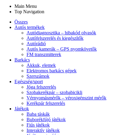
Main Menu
Top Navigation
Összes
Autós termékek
Autódiagnosztika – hibakód olvasók
Autófelszerelés és kiegészítők
Autórádió
Autós kamerák – GPS nyomkövetők
FM transzmitterek
Barkács
Akkuk, elemek
Elektromos barkács gépek
Szerszámok
Egészség/sport
Jóga felszerelés
Szobakerékpár – szobabicikli
Vérnyomásmérők – véroxigénszint mérők
Kerékpár felszerelés
Játékok
Baba táskák
Buborékfújó játékok
Fiús játékok
Interaktív játékok