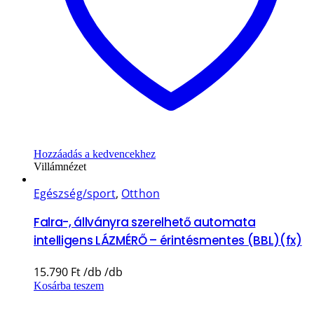
Hozzáadás a kedvencekhez
Villámnézet
Egészség/sport
,
Otthon
Falra-, állványra szerelhető automata
intelligens LÁZMÉRŐ – érintésmentes (BBL)(fx)
15.790
Ft
Kosárba teszem