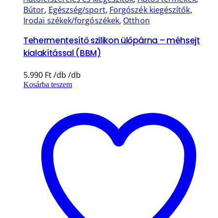
Bútor
,
Egészség/sport
,
Forgószék kiegészítők
,
Irodai székek/forgószékek
,
Otthon
Tehermentesítő szilikon ülőpárna – méhsejt
kialakítással (BBM)
5.990
Ft
Kosárba teszem