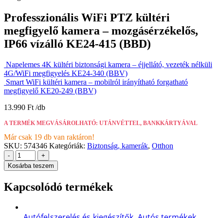
Professzionális WiFi PTZ kültéri
megfigyelő kamera – mozgásérzékelős,
IP66 vízálló KE24-415 (BBD)
Napelemes 4K kültéri biztonsági kamera – éjjellátó, vezeték nélküli
4G/WiFi megfigyelés KE24-340 (BBV)
Smart WiFi kültéri kamera – mobilról irányítható forgatható
megfigyelő KE20-249 (BBV)
13.990
Ft
A TERMÉK MEGVÁSÁROLHATÓ: UTÁNVÉTTEL, BANKKÁRTYÁVAL
Már csak 19 db van raktáron!
SKU:
574346
Kategóriák:
Biztonság, kamerák
,
Otthon
-
+
Kosárba teszem
Kapcsolódó termékek
Autófelszerelés és kiegészítők
,
Autós termékek
,