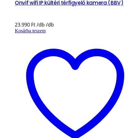
Onvif wifi IP kültéri térfigyelő kamera (BBV)
23.990
Ft
Kosárba teszem