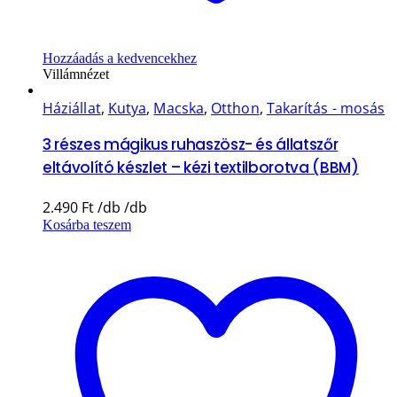
Hozzáadás a kedvencekhez
Villámnézet
Háziállat
,
Kutya
,
Macska
,
Otthon
,
Takarítás - mosás
3 részes mágikus ruhaszösz- és állatszőr
eltávolító készlet – kézi textilborotva (BBM)
2.490
Ft
Kosárba teszem