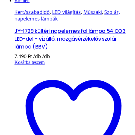
Kiemelt
Kert/szabadidő
,
LED világítás
,
Műszaki
,
Szolár,
napelemes lámpák
JY-1729 kültéri napelemes falilámpa 54 COB
LED-del – vízálló, mozgásérzékelős szolár
lámpa (BBV)
7.490
Ft
Kosárba teszem