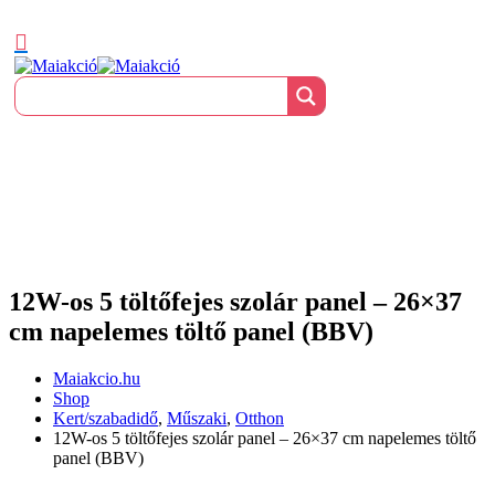
12W-os 5 töltőfejes szolár panel – 26×37
cm napelemes töltő panel (BBV)
Maiakcio.hu
Shop
Kert/szabadidő
,
Műszaki
,
Otthon
12W-os 5 töltőfejes szolár panel – 26×37 cm napelemes töltő
panel (BBV)