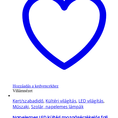
Hozzáadás a kedvencekhez
Villámnézet
Kert/szabadidő
,
Kültéri világítás
,
LED világítás
,
Műszaki
,
Szolár, napelemes lámpák
Napelemes LED kültéri mozgásérzékelős fali