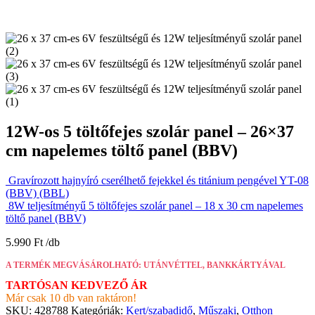
12W-os 5 töltőfejes szolár panel – 26×37
cm napelemes töltő panel (BBV)
Gravírozott hajnyíró cserélhető fejekkel és titánium pengével YT-08
(BBV) (BBL)
8W teljesítményű 5 töltőfejes szolár panel – 18 x 30 cm napelemes
töltő panel (BBV)
5.990
Ft
A TERMÉK MEGVÁSÁROLHATÓ: UTÁNVÉTTEL, BANKKÁRTYÁVAL
TARTÓSAN KEDVEZŐ ÁR
Már csak 10 db van raktáron!
SKU:
428788
Kategóriák:
Kert/szabadidő
,
Műszaki
,
Otthon