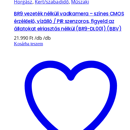
Horgász
,
Kert/szabadidő
,
Műszaki
BR9 vezeték nélküli vadkamera – színes CMOS
érzéklelő, vízálló / PIR szenzoros, figyeld az
állatokat elriasztás nélkül (BR9-DL001) (BBV)
21.990
Ft
Kosárba teszem