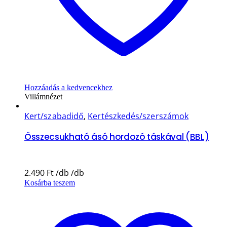
Hozzáadás a kedvencekhez
Villámnézet
Kert/szabadidő
,
Kertészkedés/szerszámok
Összecsukható ásó hordozó táskával (BBL)
2.490
Ft
Kosárba teszem