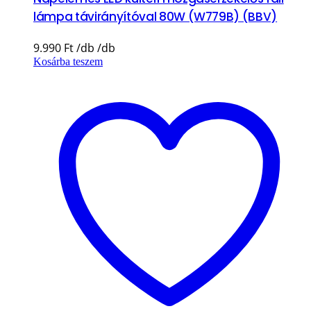
lámpa távirányítóval 80W (W779B) (BBV)
9.990
Ft
Kosárba teszem