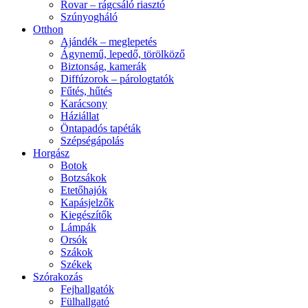
Rovar – rágcsáló riasztó
Szúnyogháló
Otthon
Ajándék – meglepetés
Ágynemű, lepedő, törölköző
Biztonság, kamerák
Diffúzorok – párologtatók
Fűtés, hűtés
Karácsony
Háziállat
Öntapadós tapéták
Szépségápolás
Horgász
Botok
Botzsákok
Etetőhajók
Kapásjelzők
Kiegészítők
Lámpák
Orsók
Szákok
Székek
Szórakozás
Fejhallgatók
Fülhallgató