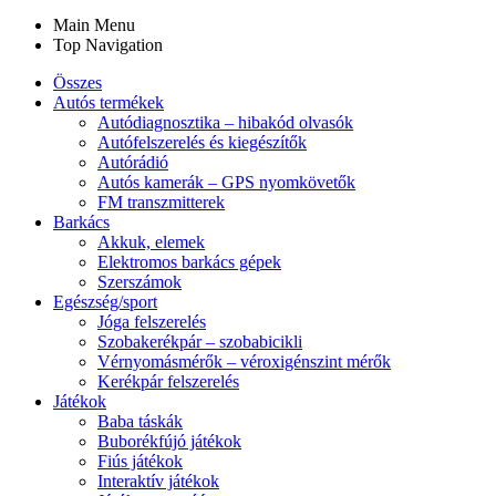
Main Menu
Top Navigation
Összes
Autós termékek
Autódiagnosztika – hibakód olvasók
Autófelszerelés és kiegészítők
Autórádió
Autós kamerák – GPS nyomkövetők
FM transzmitterek
Barkács
Akkuk, elemek
Elektromos barkács gépek
Szerszámok
Egészség/sport
Jóga felszerelés
Szobakerékpár – szobabicikli
Vérnyomásmérők – véroxigénszint mérők
Kerékpár felszerelés
Játékok
Baba táskák
Buborékfújó játékok
Fiús játékok
Interaktív játékok