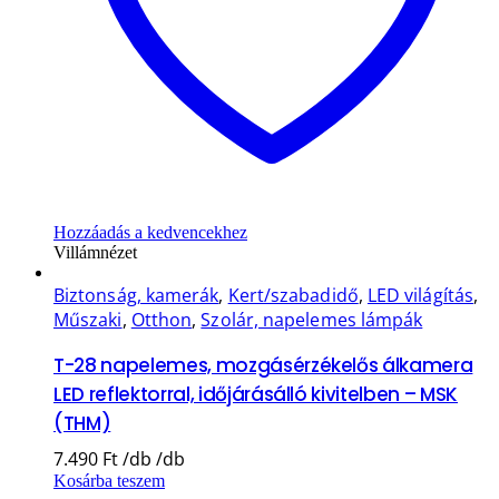
Hozzáadás a kedvencekhez
Villámnézet
Biztonság, kamerák
,
Kert/szabadidő
,
LED világítás
,
Műszaki
,
Otthon
,
Szolár, napelemes lámpák
T-28 napelemes, mozgásérzékelős álkamera
LED reflektorral, időjárásálló kivitelben – MSK
(THM)
7.490
Ft
Kosárba teszem