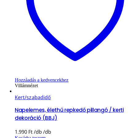
Hozzáadás a kedvencekhez
Villámnézet
Kert/szabadidő
Napelemes, élethű repkedő pillangó / kerti
dekoráció (BBJ)
1.990
Ft
Kosárba teszem