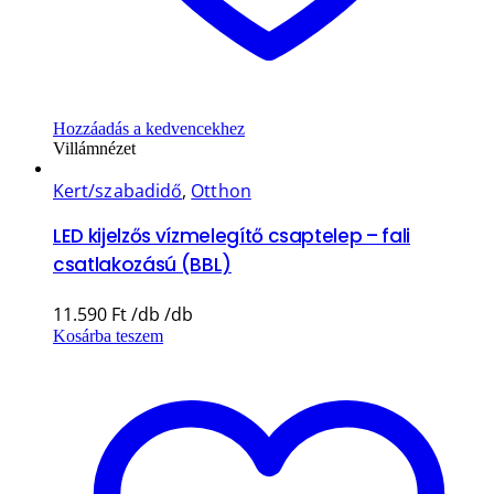
Hozzáadás a kedvencekhez
Villámnézet
Kert/szabadidő
,
Otthon
LED kijelzős vízmelegítő csaptelep – fali
csatlakozású (BBL)
11.590
Ft
Kosárba teszem