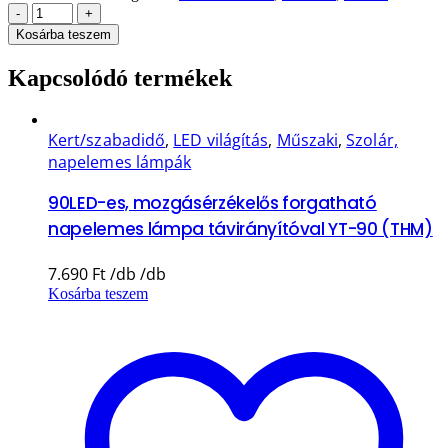
-
+
Kosárba teszem
Kapcsolódó termékek
Kert/szabadidő
,
LED világítás
,
Műszaki
,
Szolár,
napelemes lámpák
90LED-es, mozgásérzékelős forgatható
napelemes lámpa távirányítóval YT-90 (THM)
7.690
Ft
Kosárba teszem