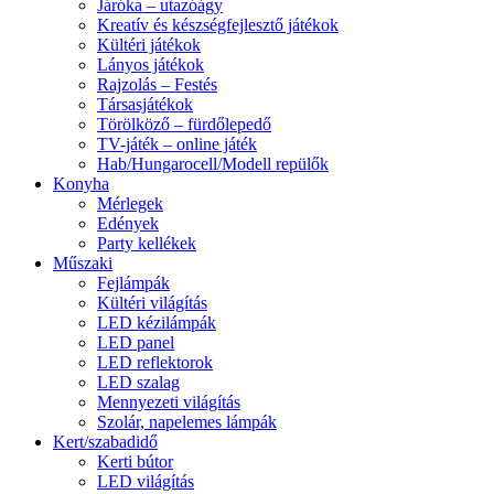
Járóka – utazóágy
Kreatív és készségfejlesztő játékok
Kültéri játékok
Lányos játékok
Rajzolás – Festés
Társasjátékok
Törölköző – fürdőlepedő
TV-játék – online játék
Hab/Hungarocell/Modell repülők
Konyha
Mérlegek
Edények
Party kellékek
Műszaki
Fejlámpák
Kültéri világítás
LED kézilámpák
LED panel
LED reflektorok
LED szalag
Mennyezeti világítás
Szolár, napelemes lámpák
Kert/szabadidő
Kerti bútor
LED világítás