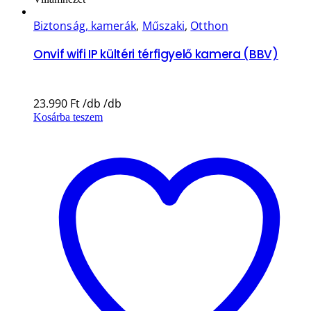
Biztonság, kamerák
,
Műszaki
,
Otthon
Onvif wifi IP kültéri térfigyelő kamera (BBV)
23.990
Ft
Kosárba teszem