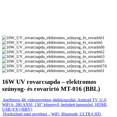
16W UV rovarcsapda – elektromos
szúnyog- és rovarirtó MT-016 (BBL)
Intelligens 4K videoprojektor játékkonzollal, Android TV 11.0,
WiFi 6, 280 ANSI, 130″ képernyő, beépített hangszóró, HDMI,
USB (FX) (BBV)
Hordozható mini projektor – WiFi, Bluetooth, ULTRA HD,