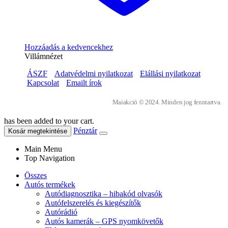
Hozzáadás a kedvencekhez
Villámnézet
ÁSZF
Adatvédelmi nyilatkozat
Elállási nyilatkozat
Kapcsolat
Emailt írok
Maiakció © 2024. Minden jog fenntartva.
has been added to your cart.
Pénztár
Kosár megtekintése
Main Menu
Top Navigation
Összes
Autós termékek
Autódiagnosztika – hibakód olvasók
Autófelszerelés és kiegészítők
Autórádió
Autós kamerák – GPS nyomkövetők