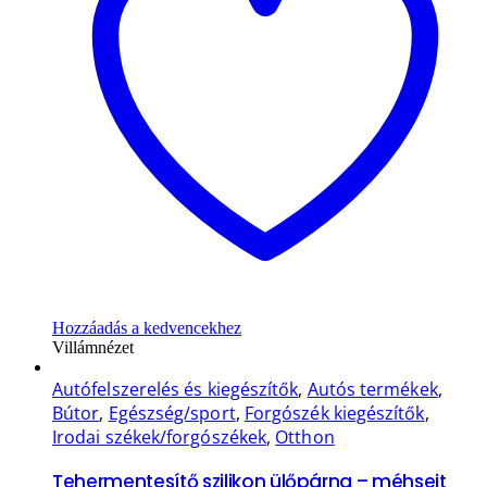
Hozzáadás a kedvencekhez
Villámnézet
Autófelszerelés és kiegészítők
,
Autós termékek
,
Bútor
,
Egészség/sport
,
Forgószék kiegészítők
,
Irodai székek/forgószékek
,
Otthon
Tehermentesítő szilikon ülőpárna – méhsejt