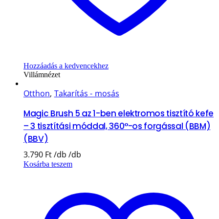
Hozzáadás a kedvencekhez
Villámnézet
Otthon
,
Takarítás - mosás
Magic Brush 5 az 1-ben elektromos tisztító kefe
– 3 tisztítási móddal, 360°-os forgással (BBM)
(BBV)
3.790
Ft
Kosárba teszem