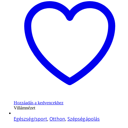
Hozzáadás a kedvencekhez
Villámnézet
Egészség/sport
,
Otthon
,
Szépségápolás