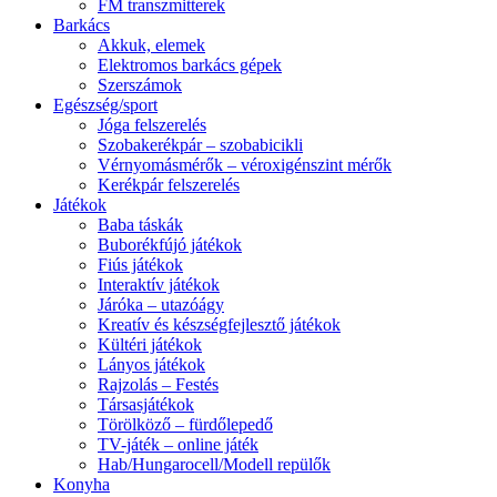
FM transzmitterek
Barkács
Akkuk, elemek
Elektromos barkács gépek
Szerszámok
Egészség/sport
Jóga felszerelés
Szobakerékpár – szobabicikli
Vérnyomásmérők – véroxigénszint mérők
Kerékpár felszerelés
Játékok
Baba táskák
Buborékfújó játékok
Fiús játékok
Interaktív játékok
Járóka – utazóágy
Kreatív és készségfejlesztő játékok
Kültéri játékok
Lányos játékok
Rajzolás – Festés
Társasjátékok
Törölköző – fürdőlepedő
TV-játék – online játék
Hab/Hungarocell/Modell repülők
Konyha