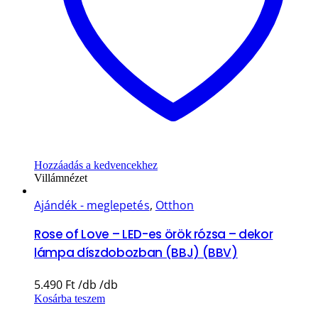
Hozzáadás a kedvencekhez
Villámnézet
Ajándék - meglepetés
,
Otthon
Rose of Love – LED-es örök rózsa – dekor
lámpa díszdobozban (BBJ) (BBV)
5.490
Ft
Kosárba teszem