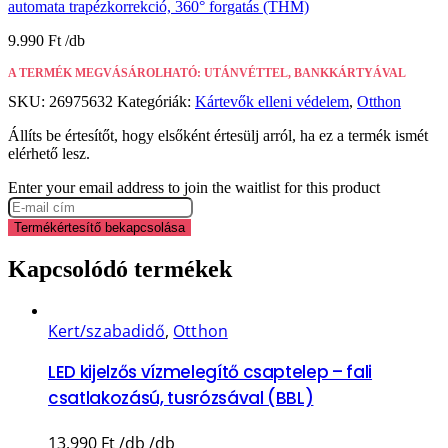
automata trapézkorrekció, 360° forgatás (THM)
9.990
Ft
A TERMÉK MEGVÁSÁROLHATÓ: UTÁNVÉTTEL, BANKKÁRTYÁVAL
SKU:
26975632
Kategóriák:
Kártevők elleni védelem
,
Otthon
Állíts be értesítőt, hogy elsőként értesülj arról, ha ez a termék ismét
elérhető lesz.
Enter your email address to join the waitlist for this product
Termékértesítő bekapcsolása
Kapcsolódó termékek
Kert/szabadidő
,
Otthon
LED kijelzős vízmelegítő csaptelep – fali
csatlakozású, tusrózsával (BBL)
13.990
Ft