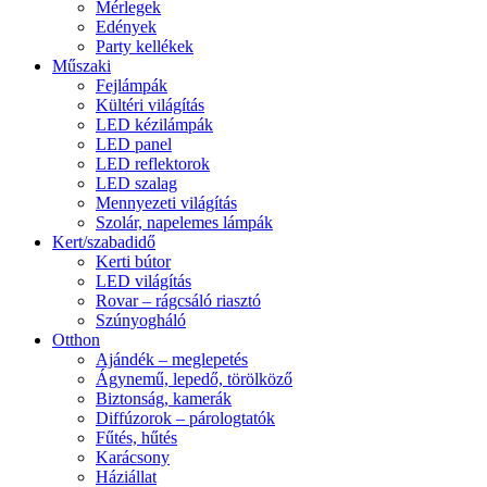
Mérlegek
Edények
Party kellékek
Műszaki
Fejlámpák
Kültéri világítás
LED kézilámpák
LED panel
LED reflektorok
LED szalag
Mennyezeti világítás
Szolár, napelemes lámpák
Kert/szabadidő
Kerti bútor
LED világítás
Rovar – rágcsáló riasztó
Szúnyogháló
Otthon
Ajándék – meglepetés
Ágynemű, lepedő, törölköző
Biztonság, kamerák
Diffúzorok – párologtatók
Fűtés, hűtés
Karácsony
Háziállat