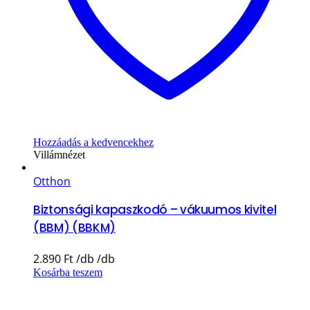
Hozzáadás a kedvencekhez
Villámnézet
Otthon
Biztonsági kapaszkodó – vákuumos kivitel
(BBM) (BBKM)
2.890
Ft
Kosárba teszem