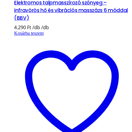
Elektromos talpmasszírozó szőnyeg –
infravörös hő és vibrációs masszázs 6 móddal
(BBV)
4.290
Ft
Kosárba teszem