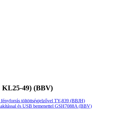
 KL25-49) (BBV)
fényforrás töltöttségjelzővel TY-839 (BBJH)
alakítással és USB bemenettel GSH7088A (BBV)