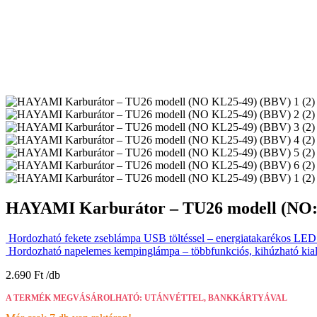
HAYAMI Karburátor – TU26 modell (NO:
Hordozható fekete zseblámpa USB töltéssel – energiatakarékos LED 
Hordozható napelemes kempinglámpa – többfunkciós, kihúzható ki
2.690
Ft
A TERMÉK MEGVÁSÁROLHATÓ: UTÁNVÉTTEL, BANKKÁRTYÁVAL