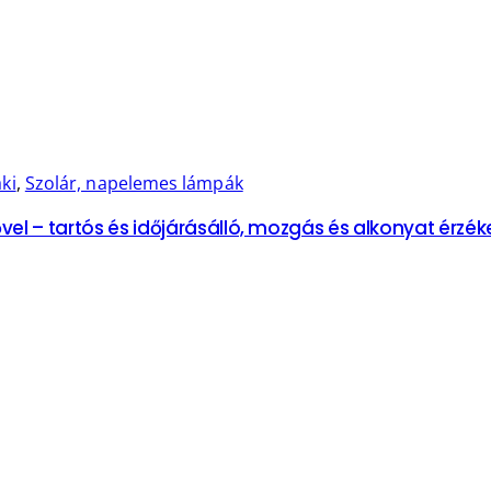
ki
,
Szolár, napelemes lámpák
l – tartós és időjárásálló, mozgás és alkonyat érzék