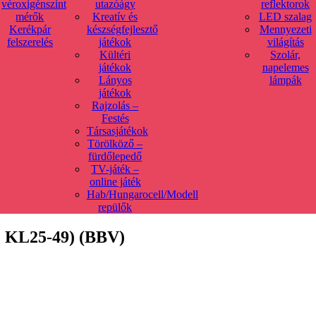
véroxigénszint
utazóágy
reflektorok
mérők
Kreatív és
LED szalag
Kerékpár
készségfejlesztő
Mennyezeti
felszerelés
játékok
világítás
Kültéri
Szolár,
játékok
napelemes
Lányos
lámpák
játékok
Rajzolás –
Festés
Társasjátékok
Törölköző –
fürdőlepedő
TV-játék –
online játék
Hab/Hungarocell/Modell
repülők
 KL25-49) (BBV)