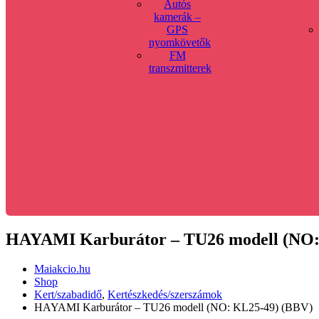
Autós
kamerák –
GPS
nyomkövetők
FM
transzmitterek
HAYAMI Karburátor – TU26 modell (NO:
Maiakcio.hu
Shop
Kert/szabadidő
,
Kertészkedés/szerszámok
HAYAMI Karburátor – TU26 modell (NO: KL25-49) (BBV)