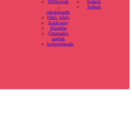
Diffúzorok
Szákok
–
Székek
párologtatók
Fűtés, hűtés
Karácsony
Háziállat
Öntapadós
tapéták
Szépségápolás