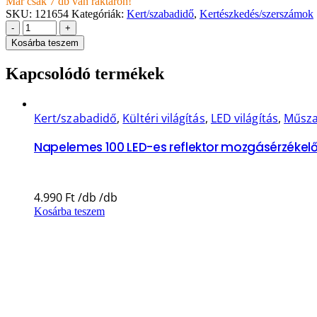
Már csak 7 db van raktáron!
SKU:
121654
Kategóriák:
Kert/szabadidő
,
Kertészkedés/szerszámok
-
+
Kosárba teszem
Kapcsolódó termékek
Kert/szabadidő
,
Kültéri világítás
,
LED világítás
,
Műsza
Napelemes 100 LED-es reflektor mozgásérzékelőve
4.990
Ft
Kosárba teszem