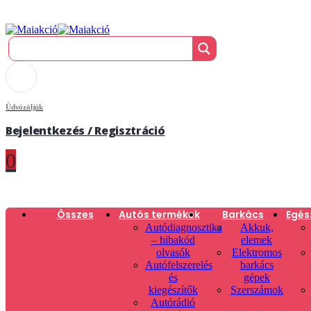
Üdvözöljük
Bejelentkezés / Regisztráció
0
Összes
Autós termékek
Barkács
Egés
Autódiagnosztika
Akkuk,
– hibakód
elemek
olvasók
Elektromos
Autófelszerelés
barkács
és
gépek
kiegészítők
Szerszámok
Autórádió