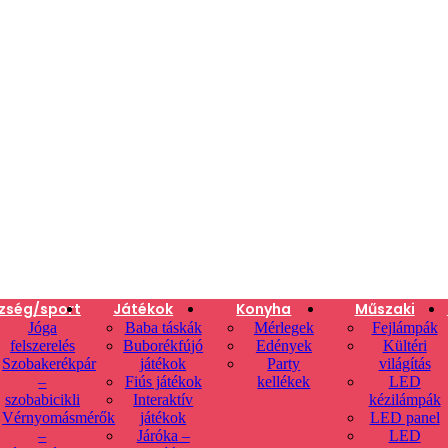
zség/sport
Játékok
Konyha
Műszaki
Jóga
Baba táskák
Mérlegek
Fejlámpák
felszerelés
Buborékfújó
Edények
Kültéri
Szobakerékpár
játékok
Party
világítás
–
Fiús játékok
kellékek
LED
szobabicikli
Interaktív
kézilámpák
Vérnyomásmérők
játékok
LED panel
–
Járóka –
LED