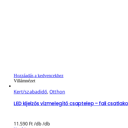
Hozzáadás a kedvencekhez
Villámnézet
Kert/szabadidő
,
Otthon
LED kijelzős vízmelegítő csaptelep – fali csatlak
11.590
Ft